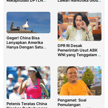
Rekapitulasi DPTLN
Lawan Narkotika Global
untuk Pemilu 2024
di Wina
Geger! China Bisa
Lenyapkan Amerika
DPR RI Desak
Hanya Dengan Satu
Pemerintah Usut ABK
Nuklir
WNI yang Tenggelam di
Samudra Hindia
Pengamat: Soal
Petenis Teratas China
Pemulangan