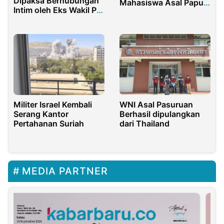
Dipaksa Berhubungan
Mahasiswa Asal Papua
Intim oleh Eks Wakil PM
di Luar Negeri, Tak
China, Pengakuannya
Perlu Jadi Polemik
Mengejutkan?
Militer Israel Kembali
WNI Asal Pasuruan
Serang Kantor
Berhasil dipulangkan
Pertahanan Suriah
dari Thailand
MEDIA PARTNER