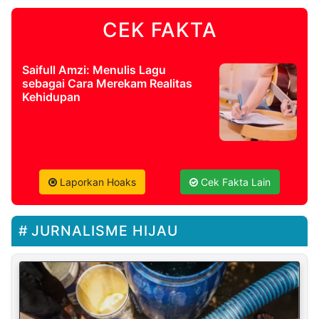
CEK FAKTA
Saifull Amzi: Menulis Lagu
sebagai Cara Merekam Realitas
Kehidupan
Laporkan Hoaks
Cek Fakta Lain
JURNALISME HIJAU