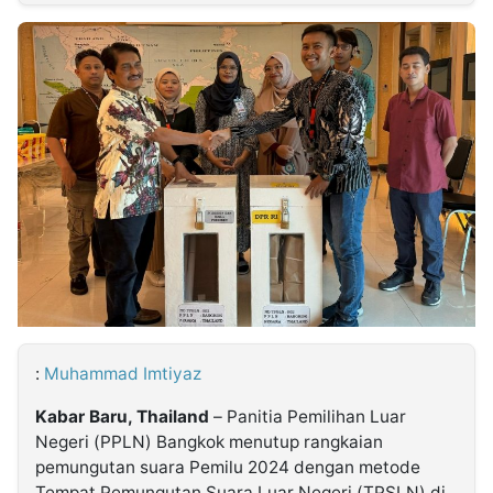
MULTIMEDIA
INDONESIA
Partner
Insight
Suara
Lens
Daily
Jalan
Idealita
Kita
Dinamikapost.com
Radar
Seedbacklink
NTB
Time
IDN
Jogja
Rakyat
News
Notice
Baru
Follow
Kabarbaru
:
Muhammad Imtiyaz
Kabar Baru, Thailand
– Panitia Pemilihan Luar
Negeri (PPLN) Bangkok menutup rangkaian
pemungutan suara Pemilu 2024 dengan metode
Tempat Pemungutan Suara Luar Negeri (TPSLN) di