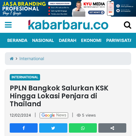
BERANDA
NASIONAL
DAERAH
EKONOMI
PARIWISATA
Informasi
KabarbaruTV
Kirim
Tentang
International
Iklan
Berita
Kami
INTERNATIONAL
Berita
PPLN Bangkok Salurkan KSK
Nasional
International
Olahraga
Entertainment
Daerah
Pariwisata
Kuliner
Kolom
Hingga Lokasi Penjara di
Thailand
Network
12/02/2024
|
|
5
views
PT
TREETAN