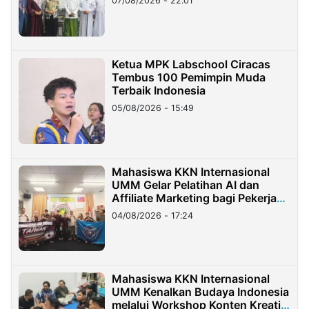
07/08/2026 - 22:01
Ketua MPK Labschool Ciracas
Tembus 100 Pemimpin Muda
Terbaik Indonesia
05/08/2026 - 15:49
Mahasiswa KKN Internasional
UMM Gelar Pelatihan AI dan
Affiliate Marketing bagi Pekerja
Migran Indonesia di Taiwan
04/08/2026 - 17:24
Mahasiswa KKN Internasional
UMM Kenalkan Budaya Indonesia
melalui Workshop Konten Kreatif