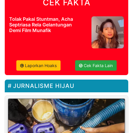
CEK FAKTA
Tolak Pakai Stuntman, Acha
Septriasa Rela Gelantungan
Demi Film Munafik
Laporkan Hoaks
Cek Fakta Lain
JURNALISME HIJAU