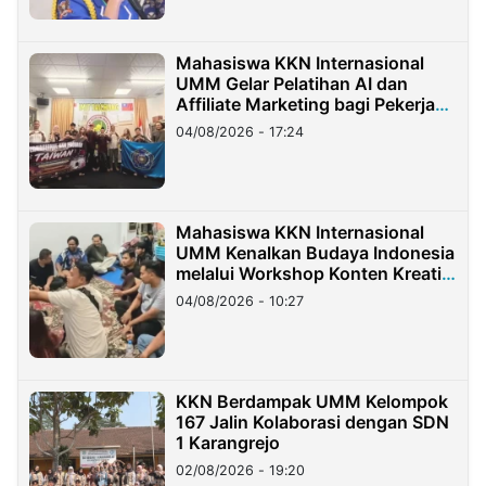
Mahasiswa KKN Internasional
UMM Gelar Pelatihan AI dan
Affiliate Marketing bagi Pekerja
Migran Indonesia di Taiwan
04/08/2026 - 17:24
Mahasiswa KKN Internasional
UMM Kenalkan Budaya Indonesia
melalui Workshop Konten Kreatif
di Taiwan
04/08/2026 - 10:27
KKN Berdampak UMM Kelompok
167 Jalin Kolaborasi dengan SDN
1 Karangrejo
02/08/2026 - 19:20