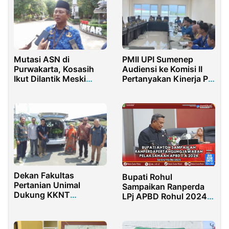
Mutasi ASN di
PMII UPI Sumenep
Purwakarta, Kosasih
Audiensi ke Komisi II
Ikut Dilantik Meski
Pertanyakan Kinerja PI
Pernah Gugat
KKKS
Keputusan Bupati
Dekan Fakultas
Bupati Rohul
Pertanian Unimal
Sampaikan Ranperda
Dukung KKNT
LPj APBD Rohul 2024
Kemanusiaan
ke DPRD
Kolaborasi UTM–
Unimal