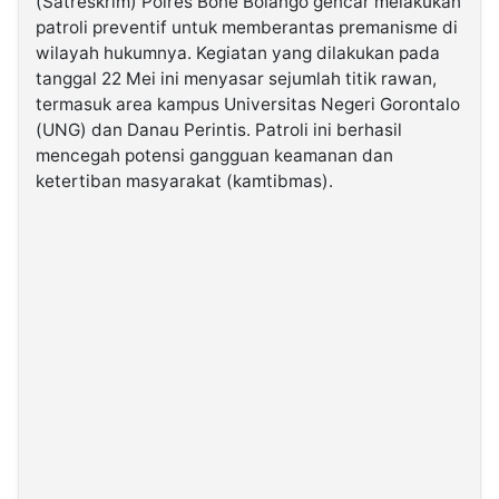
(Satreskrim) Polres Bone Bolango gencar melakukan
patroli preventif untuk memberantas premanisme di
wilayah hukumnya. Kegiatan yang dilakukan pada
©
Kabarbaru.co
tanggal 22 Mei ini menyasar sejumlah titik rawan,
-
2026
termasuk area kampus Universitas Negeri Gorontalo
(UNG) dan Danau Perintis. Patroli ini berhasil
mencegah potensi gangguan keamanan dan
PT.
Kabarbaru
ketertiban masyarakat (kamtibmas).
Media
Holding