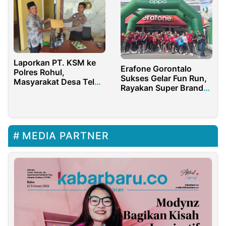
Laporkan PT. KSM ke
Erafone Gorontalo
Polres Rohul,
Sukses Gelar Fun Run,
Masyarakat Desa Teluk
Rayakan Super Brand
Aur Tuntut Regulator
Day Bersama OPPO
Bekukan Izin
Operasional PKS
MEDIA PARTNER