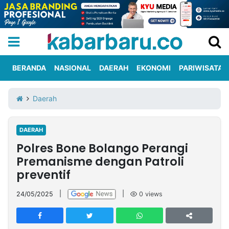
BERANDA
NASIONAL
DAERAH
EKONOMI
PARIWISATA
Informasi
KabarbaruTV
Kirim
Tentang
Daerah
Iklan
Berita
Kami
DAERAH
Berita
Polres Bone Bolango Perangi
Nasional
International
Olahraga
Entertainment
Daerah
Pariwisata
Kuliner
Kolom
Premanisme dengan Patroli
preventif
Network
24/05/2025
|
|
0
views
PT
TREETAN