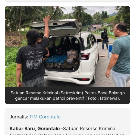
MULTIMEDIA
INDONESIA
Partner
Insight
Suara
Lens
Daily
Jalan
Idealita
Kita
Dinamikapost.com
Radar
Seedbacklink
NTB
Time
IDN
Jogja
Rakyat
News
Notice
Baru
Follow
Kabarbaru
Satuan Reserse Kriminal (Satreskrim) Polres Bone Bolango
gencar melakukan patroli preventif ( Foto : Istimewa).
Jurnalis:
TIM Gorontalo
Kabar Baru, Gorontalo
-Satuan Reserse Kriminal