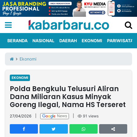
BERANDA
NASIONAL
DAERAH
EKONOMI
PARIWISATA
Informasi
KabarbaruTV
Kirim
Tentang
Ekonomi
Iklan
Berita
Kami
EKONOMI
Berita
Polda Bengkulu Telusuri Aliran
Nasional
International
Olahraga
Entertainment
Daerah
Pariwisata
Kuliner
Kolom
Dana Miliaran Kasus Minyak
Goreng Ilegal, Nama HS Terseret
Network
27/04/2026
|
|
91
views
PT
TREETAN