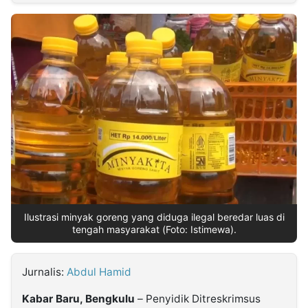
MULTIMEDIA
INDONESIA
Partner
Insight
Suara
Lens
Daily
Jalan
Idealita
Kita
Dinamikapost.com
Radar
Seedbacklink
NTB
Time
IDN
Jogja
Rakyat
News
Notice
Baru
Follow
Kabarbaru
Ilustrasi minyak goreng yang diduga ilegal beredar luas di
tengah masyarakat (Foto: Istimewa).
Jurnalis:
Abdul Hamid
Kabar Baru, Bengkulu
– Penyidik Ditreskrimsus