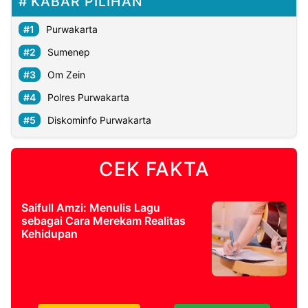
KABAR PILIHAN
Purwakarta
Sumenep
Om Zein
Polres Purwakarta
Diskominfo Purwakarta
CEK FAKTA
Saifull Amzi: Menulis Lagu
sebagai Cara Merekam Realitas
Kehidupan