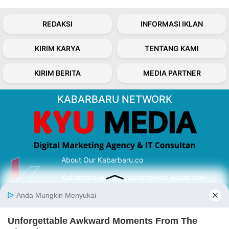
REDAKSI
INFORMASI IKLAN
KIRIM KARYA
TENTANG KAMI
KIRIM BERITA
MEDIA PARTNER
KABARBARU NETWORK
About Our Kabarbaru.co
Kabarbaru.co menyajikan berita aktual dan
inspiratif dari sudut pandang berbaik sangka
serta terverifikasi dari sumber yang tepat.
Follow Kabarbaru