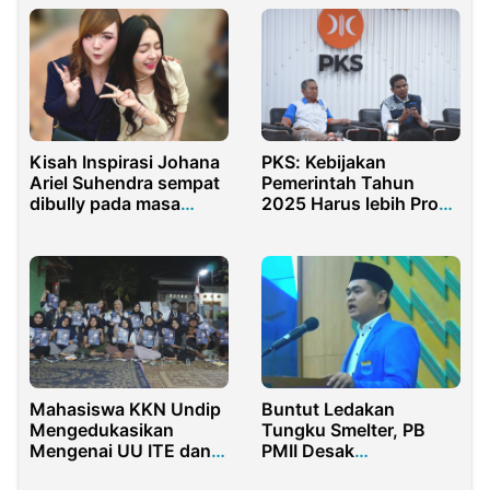
Kisah Inspirasi Johana
PKS: Kebijakan
Ariel Suhendra sempat
Pemerintah Tahun
dibully pada masa
2025 Harus lebih Pro
sekolah Hingga
Buruh
Menjadi Nanashu Yang
Sukses
Mahasiswa KKN Undip
Buntut Ledakan
Mengedukasikan
Tungku Smelter, PB
Mengenai UU ITE dan
PMII Desak
Dampak Negatif Dari
Kementerian ESDM