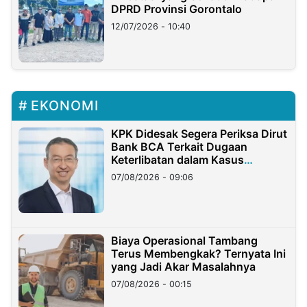
DPRD Provinsi Gorontalo
12/07/2026 - 10:40
EKONOMI
KPK Didesak Segera Periksa Dirut
Bank BCA Terkait Dugaan
Keterlibatan dalam Kasus
Hilangnya Dana Nasabah Rp2,58
07/08/2026 - 09:06
Miliar
Biaya Operasional Tambang
Terus Membengkak? Ternyata Ini
yang Jadi Akar Masalahnya
07/08/2026 - 00:15