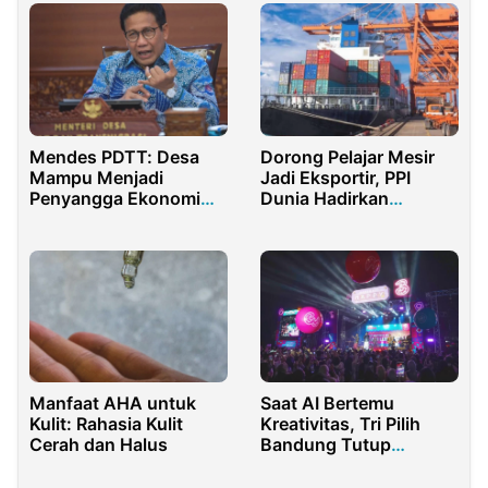
Mendes PDTT: Desa
Dorong Pelajar Mesir
Mampu Menjadi
Jadi Eksportir, PPI
Penyangga Ekonomi
Dunia Hadirkan
Nasional Selama
Bincang Perdagangan
Pandemi Covid-19
Edisi Kairo
Manfaat AHA untuk
Saat AI Bertemu
Kulit: Rahasia Kulit
Kreativitas, Tri Pilih
Cerah dan Halus
Bandung Tutup
Generasi Happy 2025