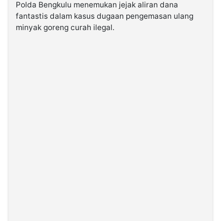
Polda Bengkulu menemukan jejak aliran dana
fantastis dalam kasus dugaan pengemasan ulang
©
minyak goreng curah ilegal.
Kabarbaru.co
-
2026
PT.
Kabarbaru
Media
Holding