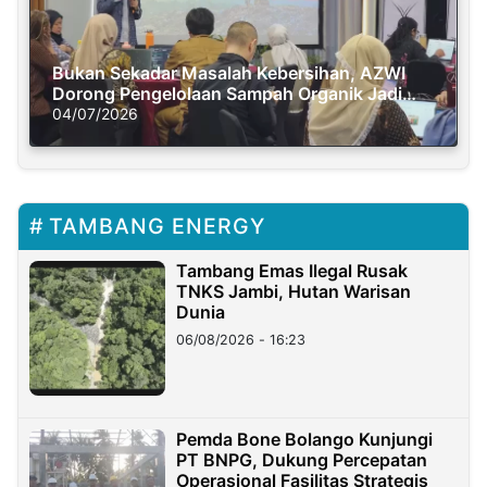
Bukan Sekadar Masalah Kebersihan, AZWI
Dorong Pengelolaan Sampah Organik Jadi
Solusi Krisis Iklim
04/07/2026
TAMBANG ENERGY
Tambang Emas Ilegal Rusak
TNKS Jambi, Hutan Warisan
Dunia
06/08/2026 - 16:23
Pemda Bone Bolango Kunjungi
PT BNPG, Dukung Percepatan
Operasional Fasilitas Strategis