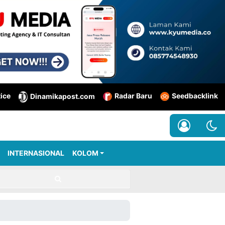
tice
Radar Baru
Seedbacklink
Dinamikapost.com
INTERNASIONAL
KOLOM