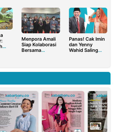
i
di TNI
Covid-19
na
Menpora Amali
Panas! Cak Imin
r:
Siap Kolaborasi
dan Yenny
h
Bersama
Wahid Saling
Universitas Prof.
Sindir Soal PKB
Dr. Moestopo