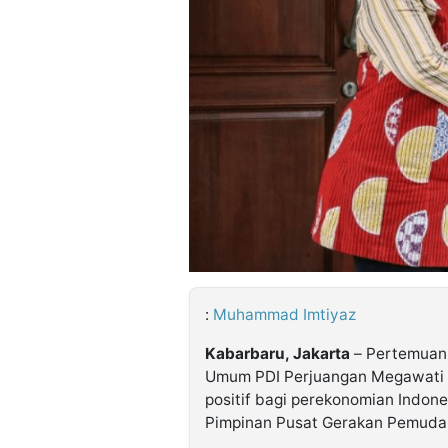
©
Kabarbaru.co
-
2026
PT.
Kabarbaru
Media
Holding
:
Muhammad Imtiyaz
Kabarbaru, Jakarta
– Pertemuan 
Umum PDI Perjuangan Megawati 
positif bagi perekonomian Indon
Pimpinan Pusat Gerakan Pemuda