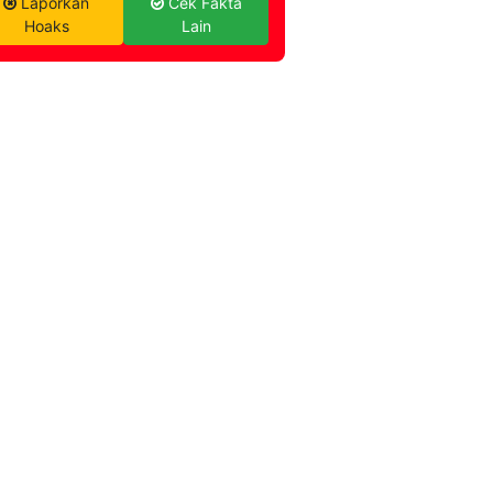
Laporkan
Cek Fakta
Hoaks
Lain