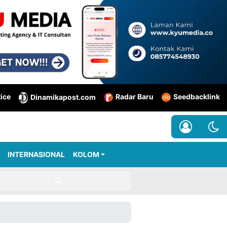
tice
Radar Baru
Seedbacklink
Dinamikapost.com
INTERNASIONAL
KOLOM