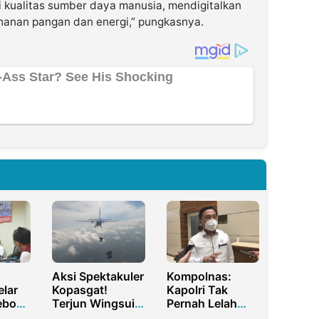
 kualitas sumber daya manusia, mendigitalkan
hanan pangan dan energi,” pungkasnya.
Aksi Spektakuler
Kompolnas:
lar
Kopasgat!
Kapolri Tak
eboan
Terjun Wingsuit
Pernah Lelah
rana
Massal Pertama
Lawan Pandemi