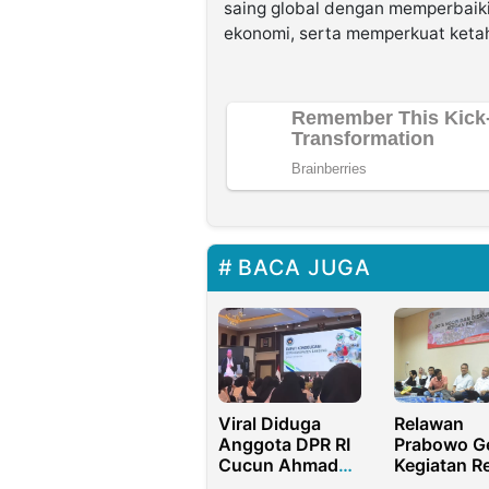
saing global dengan memperbaiki
ekonomi, serta memperkuat keta
BACA JUGA
Viral Diduga
Relawan
Anggota DPR RI
Prabowo Ge
Cucun Ahmad
Kegiatan R
Syamsurijal
Sebagai Sa