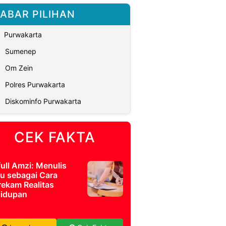
ABAR PILIHAN
Purwakarta
Sumenep
Om Zein
Polres Purwakarta
Diskominfo Purwakarta
CEK FAKTA
full Amzi: Menulis
u sebagai Cara
ekam Realitas
idupan