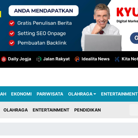
Daily Jogja
Jalan Rakyat
Idealita News
Kita No
RAH
EKONOMI
PARIWISATA
OLAHRAGA
ENTERTAINMENT
OLAHRAGA
ENTERTAINMENT
PENDIDIKAN