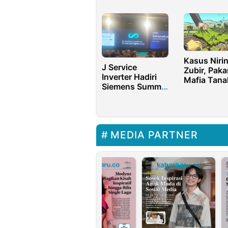
Merendahkan
Konsolidas
Profesi Ahli Gizi
Kasus Niri
J Service
Zubir, Paka
Inverter Hadiri
Mafia Tana
Siemens Summit
Harus
2026 Dukung
Diberantas
Transformasi
Digital
MEDIA PARTNER