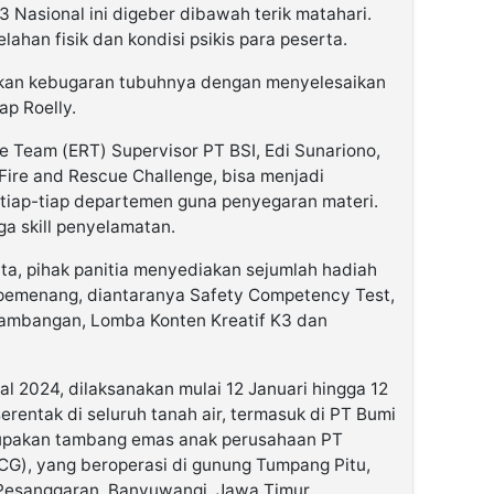
 Nasional ini digeber dibawah terik matahari.
ahan fisik dan kondisi psikis para peserta.
an kebugaran tubuhnya dengan menyelesaikan
ap Roelly.
 Team (ERT) Supervisor PT BSI, Edi Sunariono,
ire and Rescue Challenge, bisa menjadi
 tiap-tiap departemen guna penyegaran materi.
a skill penyelamatan.
a, pihak panitia menyediakan sejumlah hadiah
 pemenang, diantaranya Safety Competency Test,
ambangan, Lomba Konten Kreatif K3 dan
al 2024, dilaksanakan mulai 12 Januari hingga 12
erentak di seluruh tanah air, termasuk di PT Bumi
rupakan tambang emas anak perusahaan PT
G), yang beroperasi di gunung Tumpang Pitu,
esanggaran, Banyuwangi, Jawa Timur.