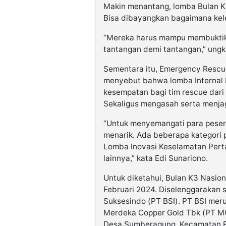
Makin menantang, lomba Bulan K3
Bisa dibayangkan bagaimana kelel
“Mereka harus mampu membuktik
tantangan demi tantangan,” ungk
Sementara itu, Emergency Rescue
menyebut bahwa lomba Internal F
kesempatan bagi tim rescue dari
Sekaligus mengasah serta menjag
“Untuk menyemangati para pesert
menarik. Ada beberapa kategori
Lomba Inovasi Keselamatan Pert
lainnya,” kata Edi Sunariono.
Untuk diketahui, Bulan K3 Nasion
Februari 2024. Diselenggarakan s
Suksesindo (PT BSI). PT BSI me
Merdeka Copper Gold Tbk (PT MC
Desa Sumberagung, Kecamatan P