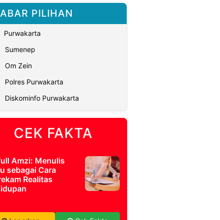
ABAR PILIHAN
Purwakarta
Sumenep
Om Zein
Polres Purwakarta
Diskominfo Purwakarta
CEK FAKTA
full Amzi: Menulis
u sebagai Cara
ekam Realitas
idupan