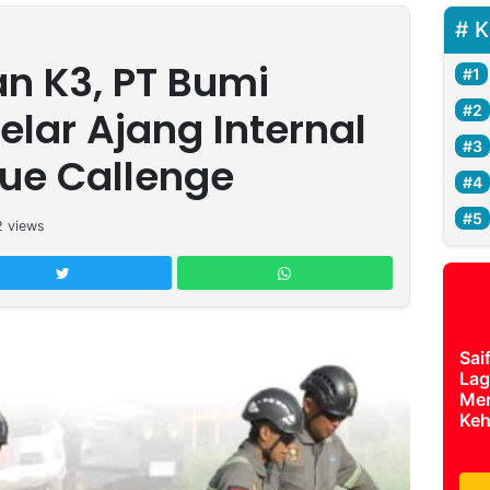
K
an K3, PT Bumi
lar Ajang Internal
cue Callenge
2
views
Sai
Lag
Mer
Keh