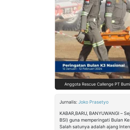
©
Kabarbaru.co
-
2026
PT.
Kabarbaru
Media
Holding
Anggota Rescue Callenge PT Bumi 
Jurnalis:
Joko Prasetyo
KABAR,BARU, BANYUWANGI – Seju
BSI) guna memperingati Bulan Ke
Salah satunya adalah ajang Inter