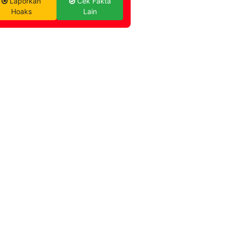
Laporkan
Cek Fakta
Hoaks
Lain