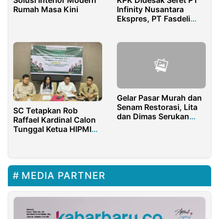
Infinity Nusantara
Rumah Masa Kini
Ekspres, PT Fasdeli
dan PT BBJ dalam
Skandal Suap Bea
Cukai
Gelar Pasar Murah dan
Senam Restorasi, Lita
SC Tetapkan Rob
dan Dimas Serukan
Raffael Kardinal Calon
Perubahan
Tunggal Ketua HIPMI
PBD
MEDIA PARTNER