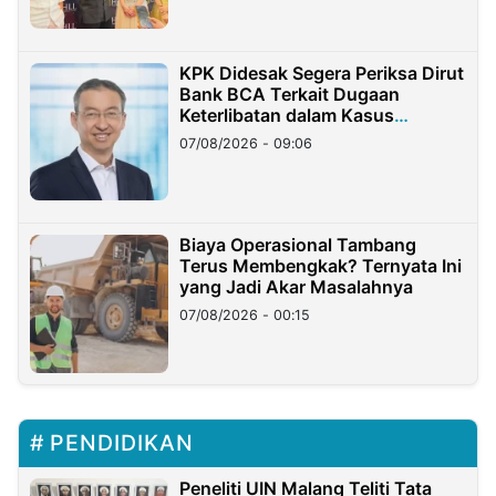
KPK Didesak Segera Periksa Dirut
Bank BCA Terkait Dugaan
Keterlibatan dalam Kasus
Hilangnya Dana Nasabah Rp2,58
07/08/2026 - 09:06
Miliar
Biaya Operasional Tambang
Terus Membengkak? Ternyata Ini
yang Jadi Akar Masalahnya
07/08/2026 - 00:15
PENDIDIKAN
Peneliti UIN Malang Teliti Tata