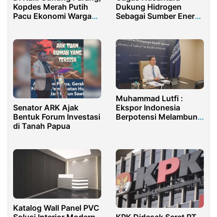
Kopdes Merah Putih
Dukung Hidrogen
Pacu Ekonomi Warga
Sebagai Sumber Energi
dan Wisata
Pengganti BBM
Muhammad Lutfi :
Ekspor Indonesia
Senator ARK Ajak
Berpotensi Melambung
Bentuk Forum Investasi
dari Perdagangan ke
di Tanah Papua
Eropa
Katalog Wall Panel PVC
KPK Didesak Seret PT
Solusi Interior Modern