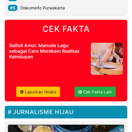
Diskominfo Purwakarta
CEK FAKTA
Saifull Amzi: Menulis Lagu
sebagai Cara Merekam Realitas
Kehidupan
Laporkan Hoaks
Cek Fakta Lain
JURNALISME HIJAU