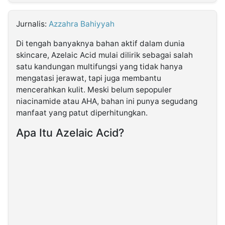
MULTIMEDIA
INDONESIA
Jurnalis:
Azzahra Bahiyyah
Di tengah banyaknya bahan aktif dalam dunia
Partner
skincare, Azelaic Acid mulai dilirik sebagai salah
satu kandungan multifungsi yang tidak hanya
Insight
Suara
Lens
Daily
Jalan
Idealita
Kita
Dinamikapost.com
Radar
Seedbacklink
mengatasi jerawat, tapi juga membantu
NTB
Time
IDN
Jogja
Rakyat
News
Notice
Baru
mencerahkan kulit. Meski belum sepopuler
niacinamide atau AHA, bahan ini punya segudang
Follow
manfaat yang patut diperhitungkan.
Kabarbaru
Apa Itu Azelaic Acid?