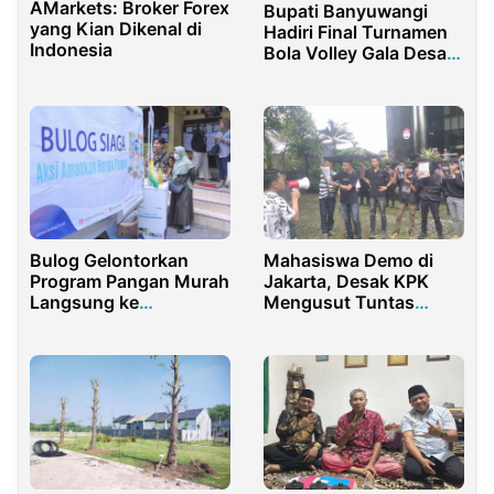
AMarkets: Broker Forex
Bupati Banyuwangi
yang Kian Dikenal di
Hadiri Final Turnamen
Indonesia
Bola Volley Gala Desa
Kecamatan Muncar
Bulog Gelontorkan
Mahasiswa Demo di
Program Pangan Murah
Jakarta, Desak KPK
Langsung ke
Mengusut Tuntas
Masyarakat
Kasus Adhy Karyono