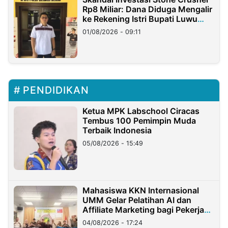
Rp8 Miliar: Dana Diduga Mengalir
ke Rekening Istri Bupati Luwu
Timur
01/08/2026 - 09:11
PENDIDIKAN
Ketua MPK Labschool Ciracas
Tembus 100 Pemimpin Muda
Terbaik Indonesia
05/08/2026 - 15:49
Mahasiswa KKN Internasional
UMM Gelar Pelatihan AI dan
Affiliate Marketing bagi Pekerja
Migran Indonesia di Taiwan
04/08/2026 - 17:24