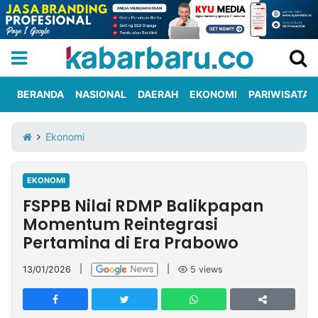
BERANDA
NASIONAL
DAERAH
EKONOMI
PARIWISATA
Informasi
KabarbaruTV
Kirim
Tentang
Ekonomi
Iklan
Berita
Kami
EKONOMI
Berita
FSPPB Nilai RDMP Balikpapan
Nasional
International
Olahraga
Entertainment
Daerah
Pariwisata
Kuliner
Kolom
Momentum Reintegrasi
Pertamina di Era Prabowo
Network
13/01/2026
|
|
5
views
PT
TREETAN