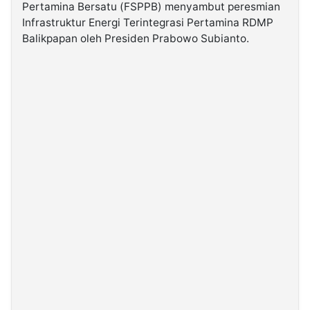
Pertamina Bersatu (FSPPB) menyambut peresmian
Infrastruktur Energi Terintegrasi Pertamina RDMP
©
Balikpapan oleh Presiden Prabowo Subianto.
Kabarbaru.co
-
2026
PT.
Kabarbaru
Media
Holding