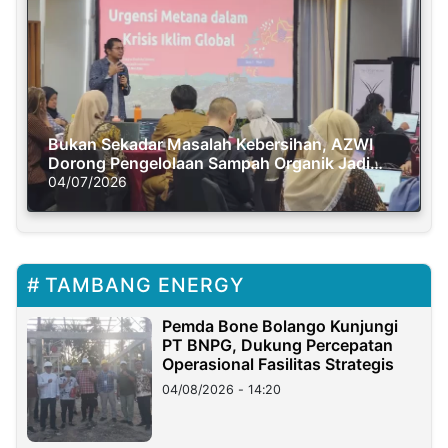
Bukan Sekadar Masalah Kebersihan, AZWI
Dorong Pengelolaan Sampah Organik Jadi
Solusi Krisis Iklim
04/07/2026
TAMBANG ENERGY
Pemda Bone Bolango Kunjungi
PT BNPG, Dukung Percepatan
Operasional Fasilitas Strategis
04/08/2026 - 14:20