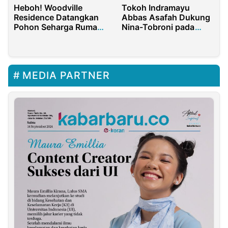
Heboh! Woodville
Tokoh Indramayu
Residence Datangkan
Abbas Asafah Dukung
Pohon Seharga Rumah
Nina-Tobroni pada
di Perumahannya
Pilbup 2024: Insya
Allah Pendidikan Lebih
Maju
MEDIA PARTNER