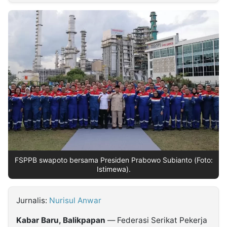
MULTIMEDIA
INDONESIA
Partner
Insight
Suara
Lens
Daily
Jalan
Idealita
Kita
Dinamikapost.com
Radar
Seedbacklink
NTB
Time
IDN
Jogja
Rakyat
News
Notice
Baru
Follow
Kabarbaru
FSPPB swapoto bersama Presiden Prabowo Subianto (Foto:
Istimewa).
Jurnalis:
Nurisul Anwar
Kabar Baru, Balikpapan
— Federasi Serikat Pekerja