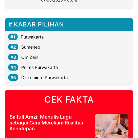
07/08/2026 - 00:18
KABAR PILIHAN
Purwakarta
Sumenep
Om Zein
Polres Purwakarta
Diskominfo Purwakarta
CEK FAKTA
Saifull Amzi: Menulis Lagu
sebagai Cara Merekam Realitas
Kehidupan