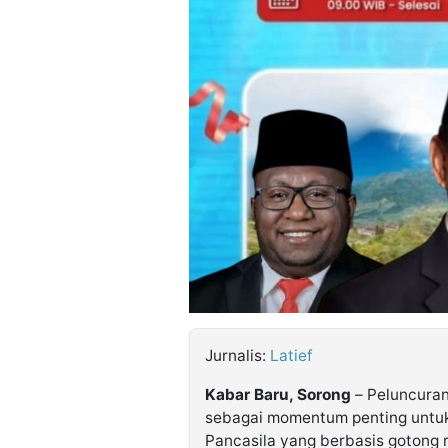
©
Kabarbaru.co
-
2026
PT.
Kabarbaru
Media
Holding
Jurnalis:
Latief
Kabar Baru, Sorong
–
Peluncuran
sebagai momentum penting untu
Pancasila yang berbasis gotong 