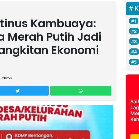
K
stinus Kambuaya:
a Merah Putih Jadi
angkitan Ekonomi
5
views
Sai
Lag
Mer
Keh