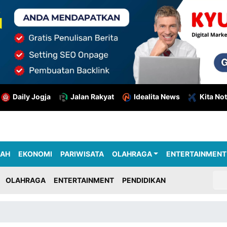
Daily Jogja
Jalan Rakyat
Idealita News
Kita Not
RAH
EKONOMI
PARIWISATA
OLAHRAGA
ENTERTAINMENT
OLAHRAGA
ENTERTAINMENT
PENDIDIKAN