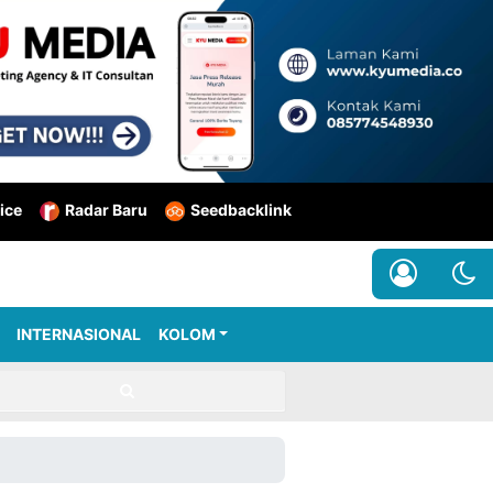
ice
Radar Baru
Seedbacklink
INTERNASIONAL
KOLOM