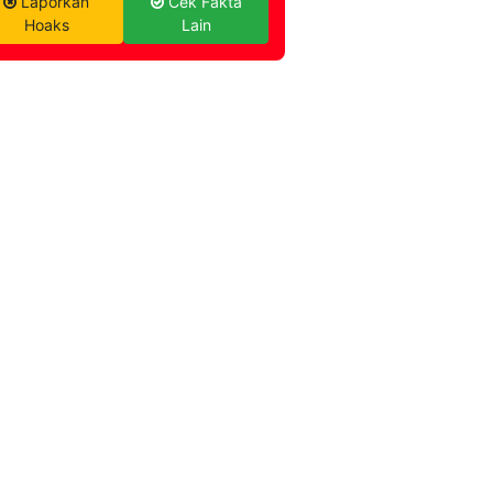
Laporkan
Cek Fakta
Hoaks
Lain