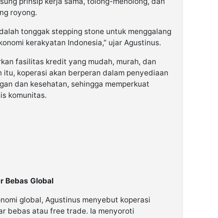
ung prinsip kerja sama, tolong-menolong, dan
ng royong.
adalah tonggak
stepping stone
untuk menggalang
onomi kerakyatan Indonesia,” ujar Agustinus.
rkan fasilitas kredit yang mudah, murah, dan
 itu, koperasi akan berperan dalam penyediaan
gan dan kesehatan, sehingga memperkuat
is komunitas.
ar Bebas Global
onomi global, Agustinus menyebut koperasi
sar bebas atau
free trade
. Ia menyoroti