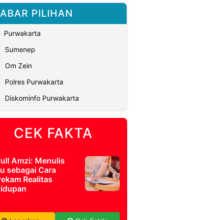
ABAR PILIHAN
Purwakarta
Sumenep
Om Zein
Polres Purwakarta
Diskominfo Purwakarta
CEK FAKTA
full Amzi: Menulis
u sebagai Cara
ekam Realitas
idupan