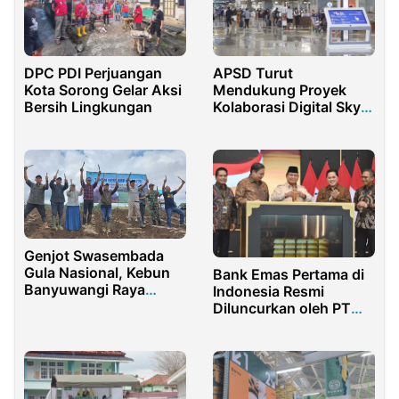
DPC PDI Perjuangan
APSD Turut
Kota Sorong Gelar Aksi
Mendukung Proyek
Bersih Lingkungan
Kolaborasi Digital Sky
Horizon 2023
Genjot Swasembada
Gula Nasional, Kebun
Bank Emas Pertama di
Banyuwangi Raya
Indonesia Resmi
PTPN 1 Regional 4 HGU
Diluncurkan oleh PT
Glenmore Tanam Tebu
Pegadaian
Bersama