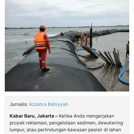
MULTIMEDIA
INDONESIA
Partner
Insight
Suara
Lens
Daily
Jalan
Idealita
Kita
Dinamikapost.com
Radar
Seedbacklink
NTB
Time
IDN
Jogja
Rakyat
News
Notice
Baru
Follow
Kabarbaru
Jurnalis:
Azzahra Bahiyyah
Kabar Baru, Jakarta –
Ketika Anda mengerjakan
proyek reklamasi, pengelolaan sedimen, dewatering
lumpur, atau perlindungan kawasan pesisir di lahan