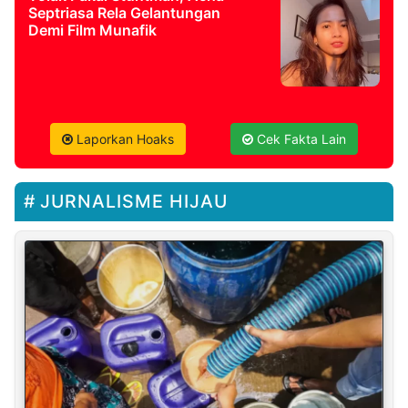
Septriasa Rela Gelantungan
Demi Film Munafik
Laporkan Hoaks
Cek Fakta Lain
JURNALISME HIJAU