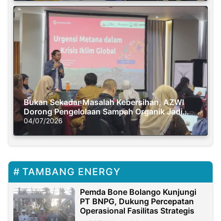
Bukan Sekadar Masalah Kebersihan, AZWI
Dorong Pengelolaan Sampah Organik Jadi
Solusi Krisis Iklim
04/07/2026
TAMBANG ENERGY
Pemda Bone Bolango Kunjungi
PT BNPG, Dukung Percepatan
Operasional Fasilitas Strategis