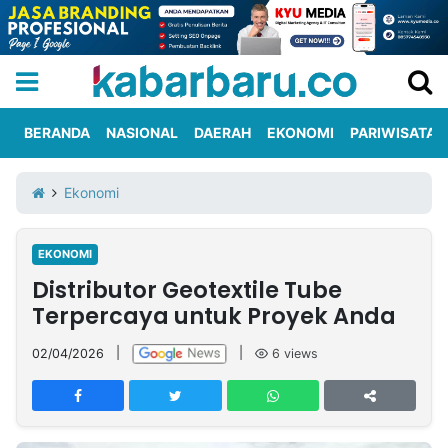
BERANDA
NASIONAL
DAERAH
EKONOMI
PARIWISATA
Informasi
KabarbaruTV
Kirim
Tentang
Ekonomi
Iklan
Berita
Kami
EKONOMI
Berita
Distributor Geotextile Tube
Nasional
International
Olahraga
Entertainment
Daerah
Pariwisata
Kuliner
Kolom
Terpercaya untuk Proyek Anda
02/04/2026
|
|
6
views
Network
PT
TREETAN