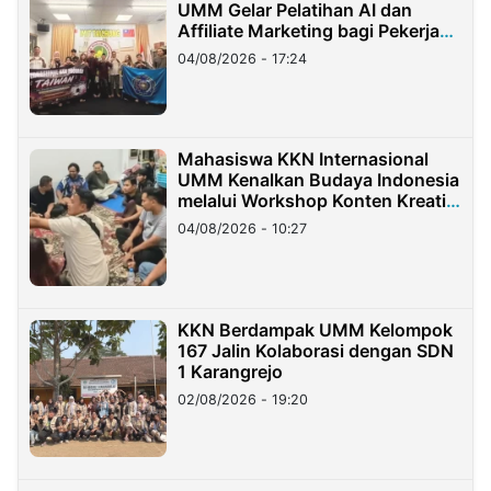
UMM Gelar Pelatihan AI dan
Affiliate Marketing bagi Pekerja
Migran Indonesia di Taiwan
04/08/2026 - 17:24
Mahasiswa KKN Internasional
UMM Kenalkan Budaya Indonesia
melalui Workshop Konten Kreatif
di Taiwan
04/08/2026 - 10:27
KKN Berdampak UMM Kelompok
167 Jalin Kolaborasi dengan SDN
1 Karangrejo
02/08/2026 - 19:20