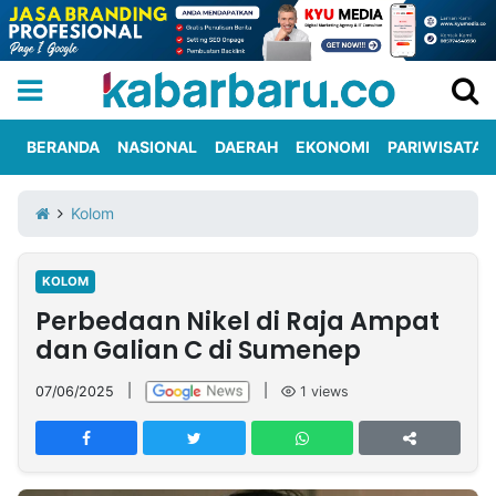
BERANDA
NASIONAL
DAERAH
EKONOMI
PARIWISATA
Informasi
KabarbaruTV
Kirim
Tentang
Kolom
Iklan
Berita
Kami
KOLOM
Berita
Perbedaan Nikel di Raja Ampat
Nasional
International
Olahraga
Entertainment
Daerah
Pariwisata
Kuliner
Kolom
dan Galian C di Sumenep
07/06/2025
|
|
1
views
Network
PT
TREETAN