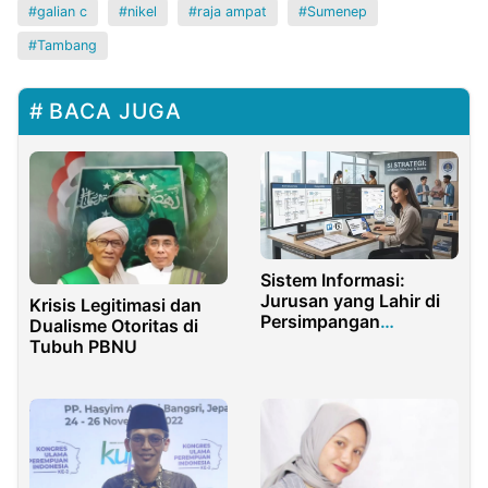
galian c
nikel
raja ampat
Sumenep
Tambang
BACA JUGA
Sistem Informasi:
Jurusan yang Lahir di
Krisis Legitimasi dan
Persimpangan
Dualisme Otoritas di
Teknologi dan Bisnis
Tubuh PBNU