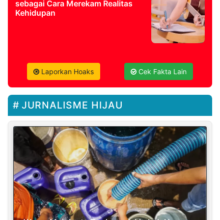
sebagai Cara Merekam Realitas
Kehidupan
Laporkan Hoaks
Cek Fakta Lain
JURNALISME HIJAU