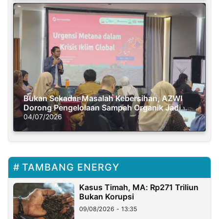
Bukan Sekadar Masalah Kebersihan, AZWI
Dorong Pengelolaan Sampah Organik Jadi
Solusi Krisis Iklim
04/07/2026
TAMBANG ENERGY
Kasus Timah, MA: Rp271 Triliun
Bukan Korupsi
09/08/2026 - 13:35