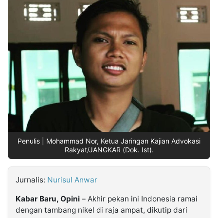
MULTIMEDIA
INDONESIA
Partner
Insight
Suara
Lens
Daily
Jalan
Idealita
Kita
Dinamikapost.com
Radar
Seedbacklink
NTB
Time
IDN
Jogja
Rakyat
News
Notice
Baru
Follow
Kabarbaru
Penulis | Mohammad Nor, Ketua Jaringan Kajian Advokasi
Rakyat/JANGKAR (Dok. Ist).
Jurnalis:
Nurisul Anwar
Kabar Baru, Opini
– Akhir pekan ini Indonesia ramai
dengan tambang nikel di raja ampat, dikutip dari