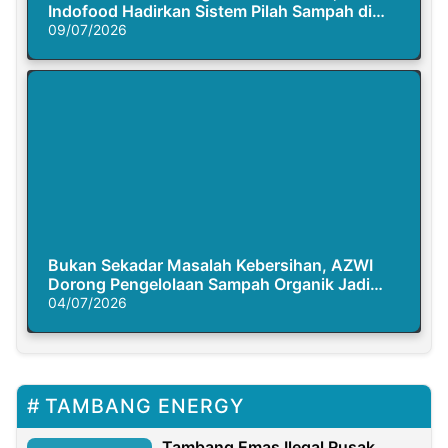
Indofood Hadirkan Sistem Pilah Sampah di
Semasa Piknik
09/07/2026
Bukan Sekadar Masalah Kebersihan, AZWI
Dorong Pengelolaan Sampah Organik Jadi
Solusi Krisis Iklim
04/07/2026
TAMBANG ENERGY
Tambang Emas Ilegal Rusak