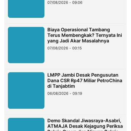
Hilangnya Dana Nasabah Rp2,58
07/08/2026 - 09:06
Miliar
Biaya Operasional Tambang
Terus Membengkak? Ternyata Ini
yang Jadi Akar Masalahnya
07/08/2026 - 00:15
LMPP Jambi Desak Pengusutan
Dana CSR Rp47 Miliar PetroChina
di Tanjabtim
06/08/2026 - 09:19
Demo Skandal Jiwasraya-Asabri,
ATMAJA Desak Kejagung Periksa