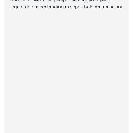
terjadi dalam pertandingan sepak bola dalam hal ini.
©
Kabarbaru.co
-
2026
PT.
Kabarbaru
Media
Holding