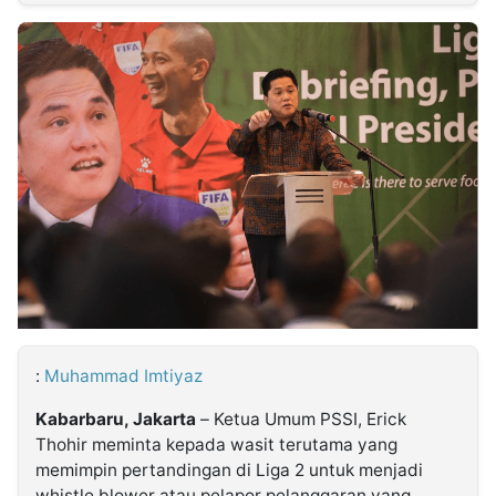
MULTIMEDIA
INDONESIA
Partner
Insight
Suara
Lens
Daily
Jalan
Idealita
Kita
Dinamikapost.com
Radar
Seedbacklink
NTB
Time
IDN
Jogja
Rakyat
News
Notice
Baru
Follow
Kabarbaru
:
Muhammad Imtiyaz
Kabarbaru, Jakarta
– Ketua Umum PSSI, Erick
Thohir meminta kepada wasit terutama yang
memimpin pertandingan di Liga 2 untuk menjadi
whistle blower atau pelapor pelanggaran yang