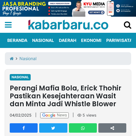
BERANDA
NASIONAL
DAERAH
EKONOMI
PARIWISATA
Informasi
KabarbaruTV
Kirim
Tentang
Nasional
Iklan
Berita
Kami
NASIONAL
Berita
Perangi Mafia Bola, Erick Thohir
Nasional
International
Olahraga
Entertainment
Daerah
Pariwisata
Kuliner
Kolom
Pastikan Kesejahteraan Wasit
dan Minta Jadi Whistle Blower
Network
04/02/2025
|
|
5
views
PT
TREETAN