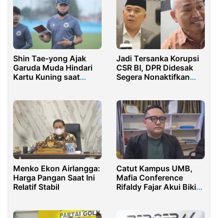
Shin Tae-yong Ajak
Jadi Tersanka Korupsi
Garuda Muda Hindari
CSR BI, DPR Didesak
Kartu Kuning saat
Segera Nonaktifkan
Bertanding Lawan
Satori dan Heri
Singapura
Gunawan
Menko Ekon Airlangga:
Catut Kampus UMB,
Harga Pangan Saat Ini
Mafia Conference
Relatif Stabil
Rifaldy Fajar Akui Bikin
Riset Palsu Pakai AI