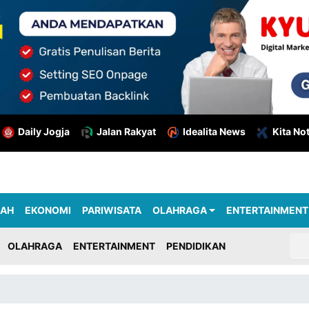
Daily Jogja
Jalan Rakyat
Idealita News
Kita No
RAH
EKONOMI
PARIWISATA
OLAHRAGA
ENTERTAINMENT
OLAHRAGA
ENTERTAINMENT
PENDIDIKAN