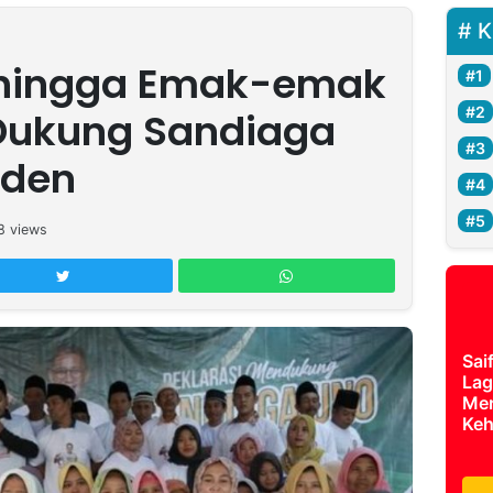
K
s hingga Emak-emak
Dukung Sandiaga
iden
8
views
Sai
Lag
Mer
Keh