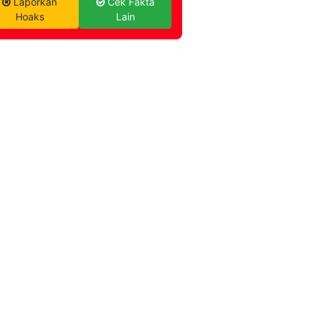
Laporkan
Cek Fakta
Hoaks
Lain