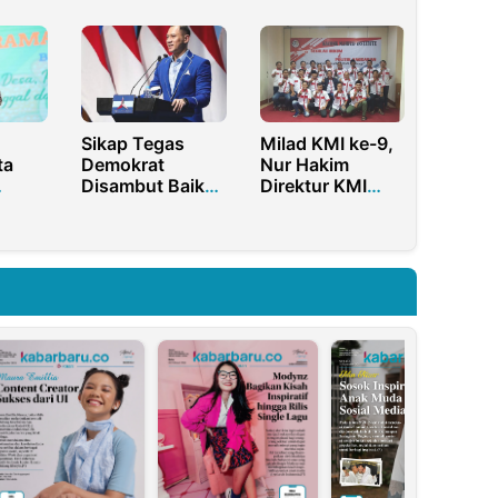
Saing UMKM
da
Bercerita, dan
melalui AI dan
Menguatkan
Digitalisasi
 2024
Bersama
Usaha
Sikap Tegas
Milad KMI ke-9,
ta
Demokrat
Nur Hakim
Disambut Baik
Direktur KMI
dah
Serikat Pekerja
Tegaskan
Kembali
Pentingnya
Semangat
Berbagi