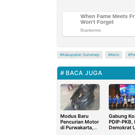
Kabupaten Sumenep
Keris
Pe
BACA JUGA
Modus Baru
Gabung Koa
Pencurian Motor
PDIP-PKB, 
di Purwakarta,
Demokrat 
Mesin Raib Bodi
Pasangan N