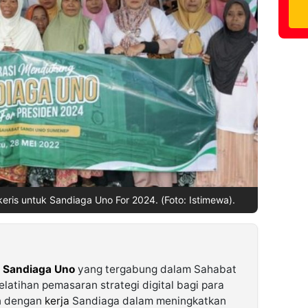
eris untuk Sandiaga Uno For 2024. (Foto: Istimewa).
n
Sandiaga Uno
yang tergabung dalam Sahabat
atihan pemasaran strategi digital bagi para
lan dengan
kerja
Sandiaga dalam meningkatkan