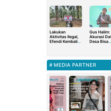
Dirusak
Tobroni pa
Pilkada
Indramayu
Lakukan
Gus Halim:
Aktivitas Ilegal,
Akurasi Da
Efendi Kembali
Desa Bisa
Laporkan PT.
Mempermu
KSM ke Polisi
Rencana
Kebijakan
MEDIA PARTNER