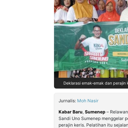
©
Kabarbaru.co
-
2026
PT.
Kabarbaru
Media
Holding
Deklarasi emak-emak dan perajin k
Jurnalis:
Moh Nasir
Kabar Baru
,
Sumenep
– Relawa
Sandi Uno Sumenep menggelar pel
perajin keris. Pelatihan itu seja