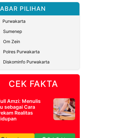
ABAR PILIHAN
Purwakarta
Sumenep
Om Zein
Polres Purwakarta
Diskominfo Purwakarta
CEK FAKTA
full Amzi: Menulis
u sebagai Cara
ekam Realitas
idupan