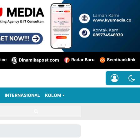
tice
Radar Baru
Seedbacklink
Dinamikapost.com
INTERNASIONAL
KOLOM