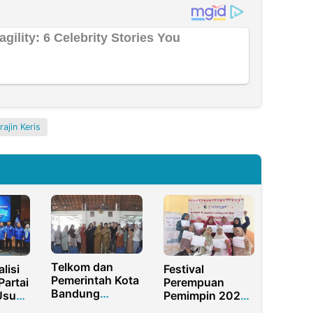
rajin Keris
Telkom dan
lisi
Festival
Pemerintah Kota
Partai
Perempuan
Bandung
Usung
Pemimpin 2025:
Perkuat Daya
ina-
Ruang Tumbuh,