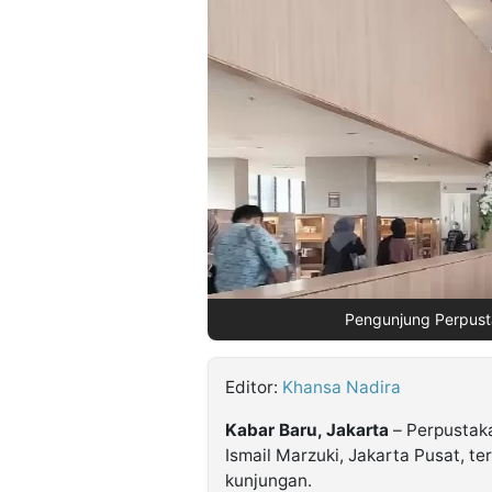
©
Kabarbaru.co
-
2026
PT.
Kabarbaru
Media
Holding
Pengunjung Perpusta
Editor:
Khansa Nadira
Kabar Baru, Jakarta
– Perpustaka
Ismail Marzuki, Jakarta Pusat, t
kunjungan.