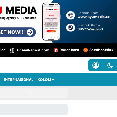
tice
Radar Baru
Seedbacklink
Dinamikapost.com
INTERNASIONAL
KOLOM