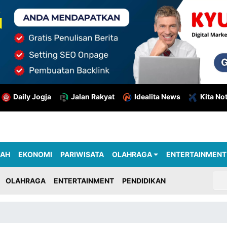
Daily Jogja
Jalan Rakyat
Idealita News
Kita No
RAH
EKONOMI
PARIWISATA
OLAHRAGA
ENTERTAINMENT
OLAHRAGA
ENTERTAINMENT
PENDIDIKAN