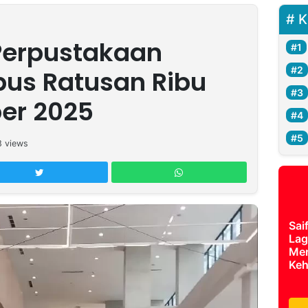
K
Perpustakaan
us Ratusan Ribu
er 2025
8
views
Sai
Lag
Mer
Keh