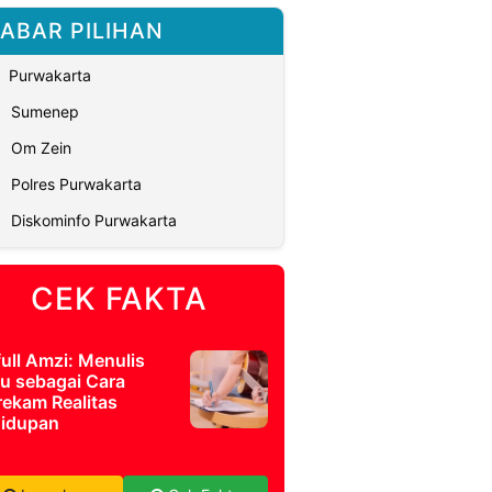
ABAR PILIHAN
Purwakarta
Sumenep
Om Zein
Polres Purwakarta
Diskominfo Purwakarta
CEK FAKTA
full Amzi: Menulis
u sebagai Cara
ekam Realitas
idupan