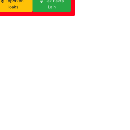
Laporkan
Cek Fakta
Hoaks
Lain