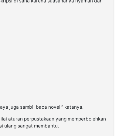
skripsi di sana karena suasananya nyaman dan
aya juga sambil baca novel,” katanya.
enilai aturan perpustakaan yang memperbolehkan
asi ulang sangat membantu.