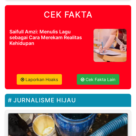
CEK FAKTA
Saifull Amzi: Menulis Lagu
sebagai Cara Merekam Realitas
Kehidupan
Laporkan Hoaks
Cek Fakta Lain
JURNALISME HIJAU