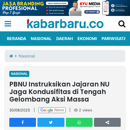
BERANDA
NASIONAL
DAERAH
EKONOMI
PARIWISATA
Informasi
KabarbaruTV
Kirim
Tentang
Nasional
Iklan
Berita
Kami
NASIONAL
Berita
PBNU Instruksikan Jajaran NU
Nasional
International
Olahraga
Entertainment
Daerah
Pariwisata
Kuliner
Kolom
Jaga Kondusifitas di Tengah
Gelombang Aksi Massa
Network
30/08/2025
|
|
2
views
PT
TREETAN