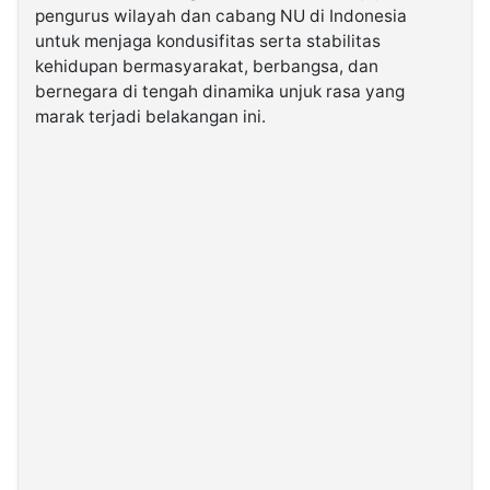
pengurus wilayah dan cabang NU di Indonesia
untuk menjaga kondusifitas serta stabilitas
©
kehidupan bermasyarakat, berbangsa, dan
Kabarbaru.co
-
bernegara di tengah dinamika unjuk rasa yang
2026
marak terjadi belakangan ini.
PT.
Kabarbaru
Media
Holding