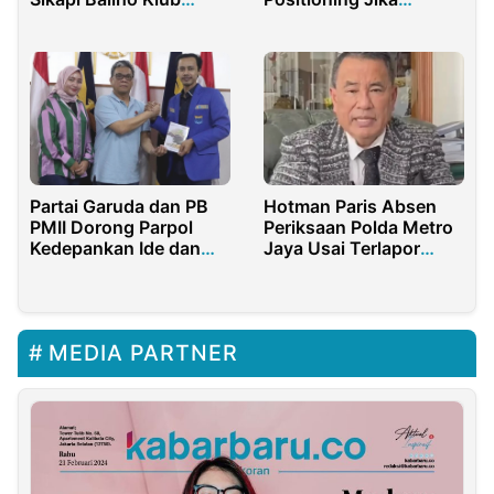
Malam Sapa Maba
Ibukota Pindah
Partai Garuda dan PB
Hotman Paris Absen
PMII Dorong Parpol
Periksaan Polda Metro
Kedepankan Ide dan
Jaya Usai Terlapor
Gagasan
Meninggal Dunia akibat
Lompat dari Apartemen
MEDIA PARTNER