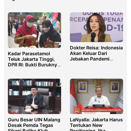
Citra Polri
Penjuru Dunia
Dokter Reisa: Indonesia
Akan Keluar Dari
Kadar Parasetamol
Jebakan Pandemi
Teluk Jakarta Tinggi,
Covid-19
DPR RI: Bukti Buruknya
Pengelolaan Limbah
Farmasi
Guru Besar UIN Malang
LaNyalla: Jakarta Harus
Desak Pemda Tegas
Tentukan New
Sikapi Baliho Klub
Positioning Jika