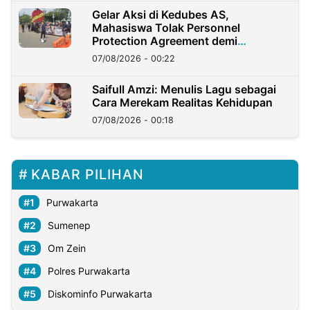
Gelar Aksi di Kedubes AS,
Mahasiswa Tolak Personnel
Protection Agreement demi
Kedaulatan Negara
07/08/2026 - 00:22
Saifull Amzi: Menulis Lagu sebagai
Cara Merekam Realitas Kehidupan
07/08/2026 - 00:18
KABAR PILIHAN
Purwakarta
Sumenep
Om Zein
Polres Purwakarta
Diskominfo Purwakarta