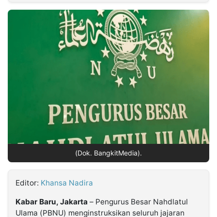
MULTIMEDIA
INDONESIA
Partner
Insight
Suara
Lens
Daily
Jalan
Idealita
Kita
Dinamikapost.com
Radar
Seedbacklink
NTB
Time
IDN
Jogja
Rakyat
News
Notice
Baru
Follow
Kabarbaru
(Dok. BangkitMedia).
Editor:
Khansa Nadira
Kabar Baru, Jakarta
– Pengurus Besar Nahdlatul
Ulama (PBNU) menginstruksikan seluruh jajaran