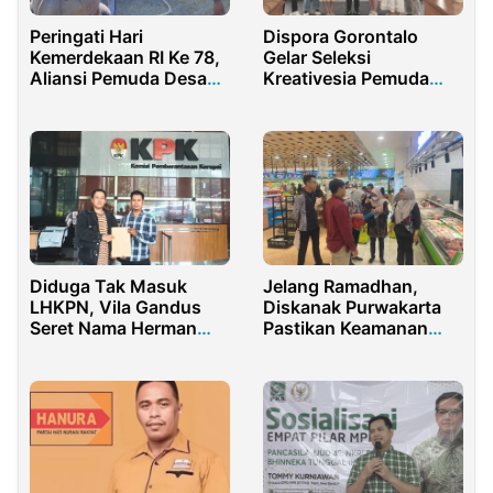
Peringati Hari
Dispora Gorontalo
Kemerdekaan RI Ke 78,
Gelar Seleksi
Aliansi Pemuda Desa
Kreativesia Pemuda
Palongan Gelar Lomba
2025, Jaring Talenta
Agustusan
Muda Terbaik untuk
Tingkat Nasional
Diduga Tak Masuk
Jelang Ramadhan,
LHKPN, Vila Gandus
Diskanak Purwakarta
Seret Nama Herman
Pastikan Keamanan
Deru
Pangan Asal Hewan