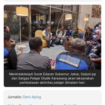
MULTIMEDIA
INDONESIA
Partner
Insight
Suara
Lens
Daily
Jalan
Idealita
Kita
Dinamikapost.com
Radar
Seedbacklink
NTB
Time
IDN
Jogja
Rakyat
News
Notice
Baru
Follow
Kabarbaru
Menindaklanjuti Surat Edaran Gubernur Jabar, Satpol-pp
dan Satgas Pelajar Disdik Karawang akan laksanakan
pembatasan aktivitas pelajar dimalam hari.
Jurnalis:
Deni Aping