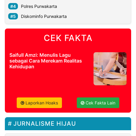
Polres Purwakarta
Diskominfo Purwakarta
CEK FAKTA
Saifull Amzi: Menulis Lagu
sebagai Cara Merekam Realitas
Kehidupan
Laporkan Hoaks
Cek Fakta Lain
JURNALISME HIJAU