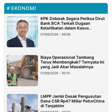
EKONOMI
KPK Didesak Segera Periksa Dirut
Bank BCA Terkait Dugaan
Keterlibatan dalam Kasus
Hilangnya Dana Nasabah Rp2,58
07/08/2026 - 09:06
Miliar
Biaya Operasional Tambang
Terus Membengkak? Ternyata Ini
yang Jadi Akar Masalahnya
07/08/2026 - 00:15
LMPP Jambi Desak Pengusutan
Dana CSR Rp47 Miliar PetroChina
di Tanjabtim