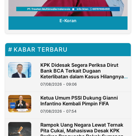
E-Koran
KABAR TERBARU
KPK Didesak Segera Periksa Dirut
Bank BCA Terkait Dugaan
Keterlibatan dalam Kasus Hilangnya
Dana Nasabah Rp2,58 Miliar
07/08/2026 - 09:06
Ketua Umum PSSI Dukung Gianni
Infantino Kembali Pimpin FIFA
07/08/2026 - 07:54
Rampok Uang Negara Lewat Ternak
Pita Cukai, Mahasiswa Desak KPK