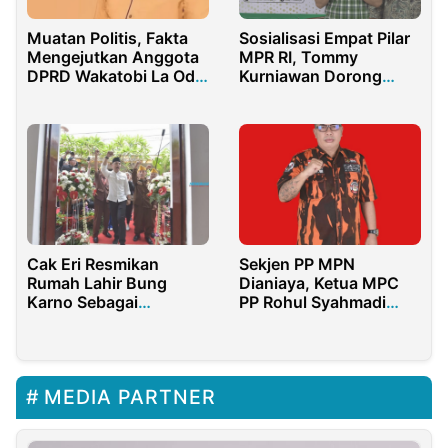
Muatan Politis, Fakta
Sosialisasi Empat Pilar
Mengejutkan Anggota
MPR RI, Tommy
DPRD Wakatobi La Ode
Kurniawan Dorong
Litao Tidak Terlibat
Penguatan Nilai
Kasus Pembunuhan
Kebangsaan
Cak Eri Resmikan
Sekjen PP MPN
Rumah Lahir Bung
Dianiaya, Ketua MPC
Karno Sebagai
PP Rohul Syahmadi
Destinasi Wisata
Malau : “Biadab, Seret
Heritage
Pelakunya ke Penjara”
MEDIA PARTNER