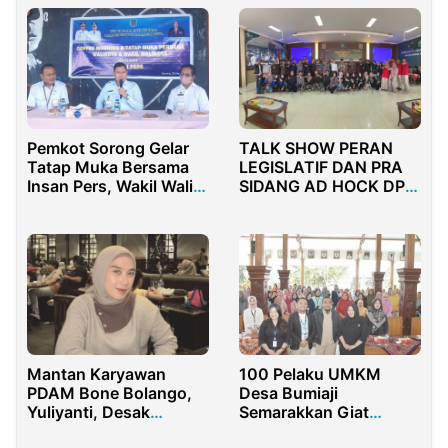
Hitam
Pemkot Sorong Gelar
TALK SHOW PERAN
Tatap Muka Bersama
LEGISLATIF DAN PRA
Insan Pers, Wakil Wali
SIDANG AD HOCK DPM
Kota Paparkan Capaian
UNISMA
dan Tantangan 100
Hari Kerja
100 Pelaku UMKM
Mantan Karyawan
Desa Bumiaji
PDAM Bone Bolango,
Semarakkan Giat
Yuliyanti, Desak
Wirausaha bersama
Pembayaran Gaji 7