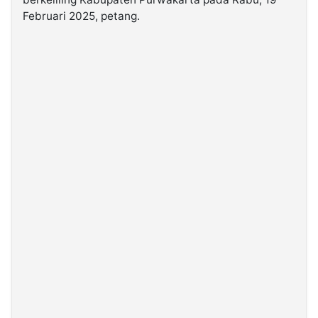
Februari 2025, petang.
©
Kabarbaru.co
-
2026
PT.
Kabarbaru
Media
Holding