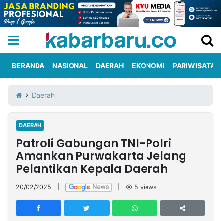
BERANDA
NASIONAL
DAERAH
EKONOMI
PARIWISATA
Informasi
KabarbaruTV
Kirim
Tentang
Daerah
Iklan
Berita
Kami
DAERAH
Berita
Patroli Gabungan TNI-Polri
Nasional
International
Olahraga
Entertainment
Daerah
Pariwisata
Kuliner
Kolom
Amankan Purwakarta Jelang
Pelantikan Kepala Daerah
Network
20/02/2025
|
|
5
views
PT
TREETAN