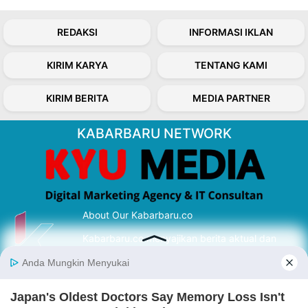
REDAKSI
INFORMASI IKLAN
KIRIM KARYA
TENTANG KAMI
KIRIM BERITA
MEDIA PARTNER
KABARBARU NETWORK
About Our Kabarbaru.co
Kabarbaru.co menyajikan berita aktual dan
inspiratif dari sudut pandang berbaik sangka
serta terverifikasi dari sumber yang tepat.
Follow Kabarbaru