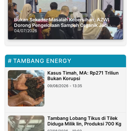
Bukan Sekadar Masalah Kebersihan, AZWI
Dorong Pengelolaan Sampah Organik Jadi
Solusi Krisis Iklim
04/07/2026
TAMBANG ENERGY
Kasus Timah, MA: Rp271 Triliun
Bukan Korupsi
09/08/2026 - 13:35
Tambang Lobang Tikus di Tilek
Diduga Milik Iin, Produksi 700 Kg