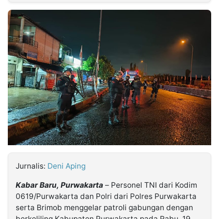
MULTIMEDIA
INDONESIA
Partner
Insight
Suara
Lens
Daily
Jalan
Idealita
Kita
Dinamikapost.com
Radar
Seedbacklink
NTB
Time
IDN
Jogja
Rakyat
News
Notice
Baru
Follow
Kabarbaru
Jurnalis:
Deni Aping
Kabar Baru, Purwakarta
– Personel TNI dari Kodim
0619/Purwakarta dan Polri dari Polres Purwakarta
serta Brimob menggelar patroli gabungan dengan
berkeliling Kabupaten Purwakarta pada Rabu, 19