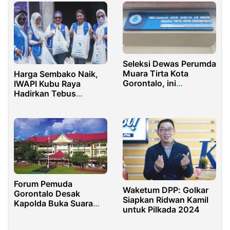
Seleksi Dewas Perumda
Muara Tirta Kota
Harga Sembako Naik,
Gorontalo, ini
IWAPI Kubu Raya
Syaratnya!
Hadirkan Tebus
Sembako Murah
Forum Pemuda
Waketum DPP: Golkar
Gorontalo Desak
Siapkan Ridwan Kamil
Kapolda Buka Suara
untuk Pilkada 2024
Terkait Foto Oknum
PJU dengan Mafia Batu