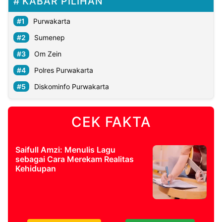
KABAR PILIHAN
Purwakarta
Sumenep
Om Zein
Polres Purwakarta
Diskominfo Purwakarta
CEK FAKTA
Saifull Amzi: Menulis Lagu
sebagai Cara Merekam Realitas
Kehidupan