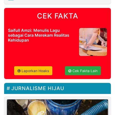
CEK FAKTA
Saifull Amzi: Menulis Lagu
sebagai Cara Merekam Realitas
Kehidupan
Laporkan Hoaks
Cek Fakta Lain
JURNALISME HIJAU