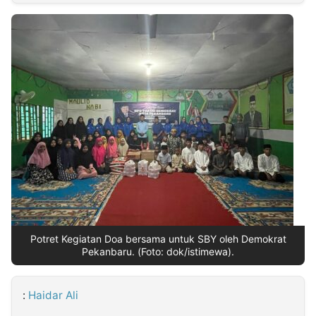
MULTIMEDIA
INDONESIA
Partner
Insight
Suara
Lens
Daily
Jalan
Idealita
Kita
Radar
Seedbacklink
NTB
Time
IDN
Jogja
Rakyat
News
Notice
Baru
Follow
Kabarbaru
Potret Kegiatan Doa bersama untuk SBY oleh Demokrat
Pekanbaru. (Foto: dok/istimewa).
:
Haidar Ali