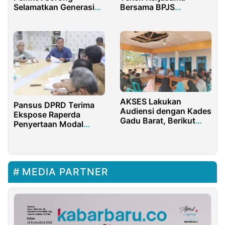
Selamatkan Generasi
Bersama BPJS
Muda Papua
Ketenagakerjaan
AKSES Lakukan
Pansus DPRD Terima
Audiensi dengan Kades
Ekspose Raperda
Gadu Barat, Berikut
Penyertaan Modal
Poin Aspirasi Mereka
Perumda Air Minum
dari Tim Asistensi
MEDIA PARTNER