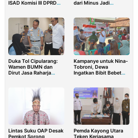
ISAD Komisi III DPRD
dari Minus Jadi
Bangkalan Raih Juara
Surplus
Duka Tol Cipularang:
Kampanye untuk Nina-
Wamen BUMN dan
Tobroni, Dewa
Dirut Jasa Raharja
Ingatkan Bibit Bebet
Tinjau Penanganan
Bobot dari Cabup dan
Korban Kecelakaan
Cawabup Indramayu
Maut
Lintas Suku OAP Desak
Pemda Kayong Utara
Pemkot Sorong
Teken Kerjasama