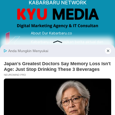
KABARBARU NETWORK
About Our Kabarbaru.co
Kabarbaru.co menyajikan berita aktual dan
inspiratif dari sudut pandang berbaik sangka
serta terverifikasi dari sumber yang tepat.
Follow Kabarbaru
Kabarbaru.co
Copyright © 2026. All rights reserved