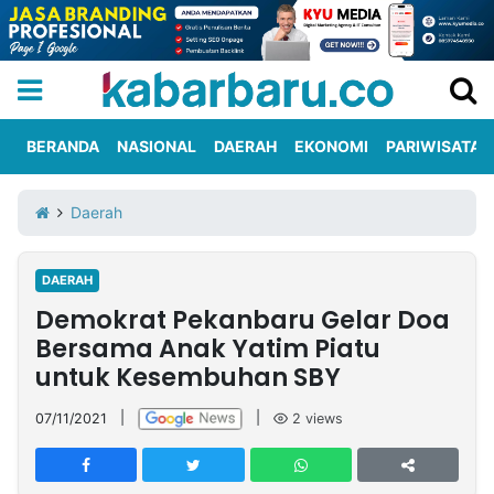
BERANDA
NASIONAL
DAERAH
EKONOMI
PARIWISATA
Informasi
KabarbaruTV
Kirim
Tentang
Daerah
Iklan
Berita
Kami
DAERAH
Berita
Demokrat Pekanbaru Gelar Doa
Nasional
International
Olahraga
Entertainment
Daerah
Pariwisata
Kuliner
Kolom
Bersama Anak Yatim Piatu
untuk Kesembuhan SBY
Network
07/11/2021
|
|
2
views
PT
TREETAN