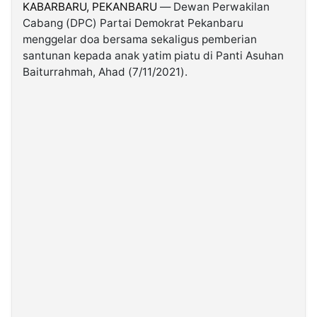
KABARBARU, PEKANBARU
— Dewan Perwakilan
Cabang (DPC) Partai Demokrat Pekanbaru
©
menggelar doa bersama sekaligus pemberian
Kabarbaru.co
-
santunan kepada anak yatim piatu di Panti Asuhan
2026
Baiturrahmah, Ahad (7/11/2021).
PT.
Kabarbaru
Media
Holding