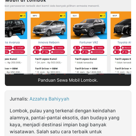
MULTIMEDIA
INDONESIA
Partner
Insight
Suara
Lens
Daily
Jalan
Idealita
Kita
Radar
Seedbacklink
NTB
Time
IDN
Jogja
Rakyat
News
Notice
Baru
Follow
Kabarbaru
Panduan Sewa Mobil Lombok.
Jurnalis:
Azzahra Bahiyyah
Lombok, pulau yang terkenal dengan keindahan
alamnya, pantai-pantai eksotis, dan budaya yang
kaya, menjadi destinasi impian bagi banyak
wisatawan. Salah satu cara terbaik untuk