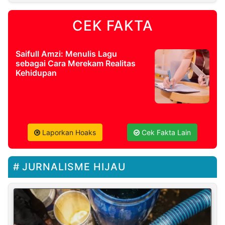
CEK FAKTA
Saifull Amzi: Menulis Lagu
sebagai Cara Merekam Realitas
Kehidupan
Laporkan Hoaks
Cek Fakta Lain
JURNALISME HIJAU