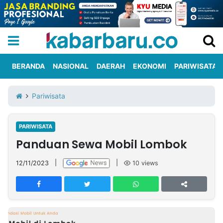
BERANDA
NASIONAL
DAERAH
EKONOMI
PARIWISATA
Informasi
KabarbaruTV
Kirim
Tentang
Pariwisata
Iklan
Berita
Kami
PARIWISATA
Berita
Panduan Sewa Mobil Lombok
Nasional
International
Olahraga
Entertainment
Daerah
Pariwisata
Kuliner
Kolom
12/11/2023
|
|
10
views
Network
PT
TREETAN