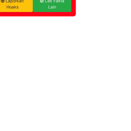
Laporkan
Cek Fakta
Hoaks
Lain