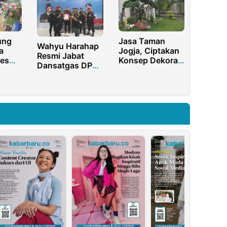
Diterima
ung
Jasa Taman
Wahyu Harahap
a
Jogja, Ciptakan
Resmi Jabat
es
Konsep Dekorasi
Dansatgas DPD
r
Taman Terbaik
GRIB Jaya
Provinsi Riau
2023