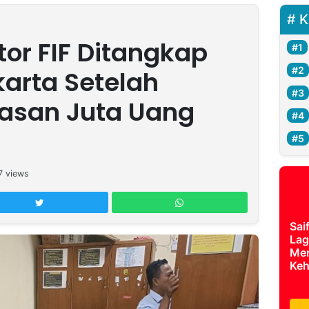
K
or FIF Ditangkap
karta Setelah
asan Juta Uang
7
views
Sai
Lag
Mer
Keh