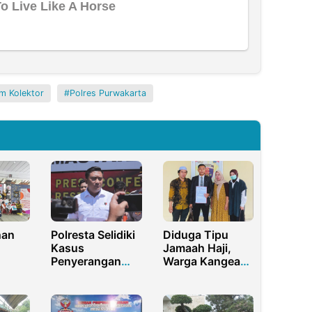
m Kolektor
Polres Purwakarta
nan
Polresta Selidiki
Diduga Tipu
Kasus
Jamaah Haji,
Penyerangan
Warga Kangean
an
Kantor Satpol PP
Sumenep
alam
Kota Gorontalo,
Polisikan Travel
main
Dua Laporan
Haji