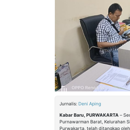
©
Kabarbaru.co
-
2026
PT.
Kabarbaru
Media
Holding
Jurnalis:
Deni Aping
Kabar Baru, PURWAKARTA
– Seo
Purnawarman Barat, Kelurahan S
Purwakarta, telah ditangkap oleh