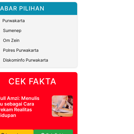
ABAR PILIHAN
Purwakarta
Sumenep
Om Zein
Polres Purwakarta
Diskominfo Purwakarta
CEK FAKTA
full Amzi: Menulis
u sebagai Cara
ekam Realitas
idupan