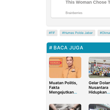
FIF
Humas Polda Jabar
Oknu
BACA JUGA
Muatan Politis,
Gelar Dola
Fakta
Nusantara
Mengejutkan
Hidupkan
Anggota DPRD
Kebersama
Wakatobi La Ode
Keluarga d
Litao Tidak
Tradisi Ber