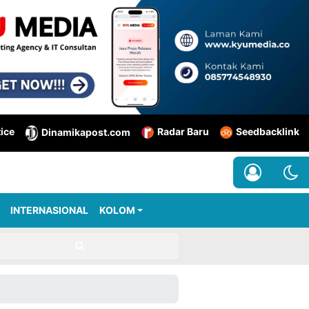
tice
Radar Baru
Seedbacklink
Dinamikapost.com
INTERNASIONAL
KOLOM