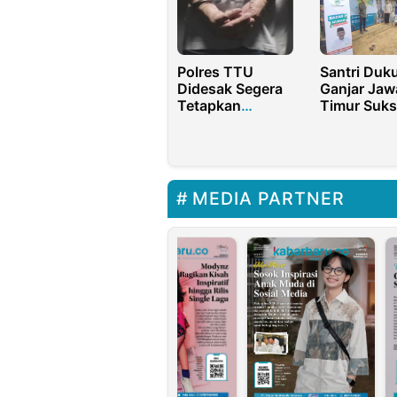
Terlibat Kasus
Pembunuhan
Polres TTU
Santri Duk
Didesak Segera
Ganjar Jaw
Tetapkan
Timur Suks
Tersangka Tiga
Gelar Baza
Anggota DPRD
Murah
Buntut Kematian
Ramadhan 
Dokter Icha
MEDIA PARTNER