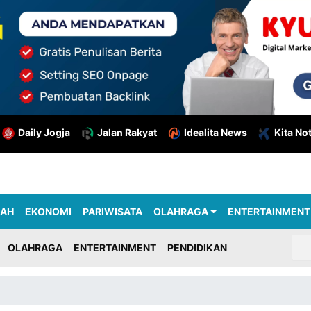
Daily Jogja
Jalan Rakyat
Idealita News
Kita No
RAH
EKONOMI
PARIWISATA
OLAHRAGA
ENTERTAINMENT
OLAHRAGA
ENTERTAINMENT
PENDIDIKAN