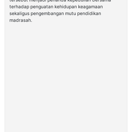
terhadap penguatan kehidupan keagamaan
sekaligus pengembangan mutu pendidikan
©
Kabarbaru.co
madrasah.
-
2026
PT.
Kabarbaru
Media
Holding