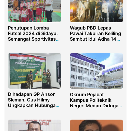
Penutupan Lomba
Wagub PBD Lepas
Futsal 2024 di Sidayu:
Pawai Takbiran Keliling
Semangat Sportivitas
Sambut Idul Adha 1446
dan Kerjasama
H
Membara
Dihadapan GP Ansor
Oknum Pejabat
Sleman, Gus Hilmy
Kampus Politeknik
Ungkapkan Hubungan
Negeri Medan Diduga
Agama dan Negara
Minta 20 Persen Jatah
Proyek ke Rekanan