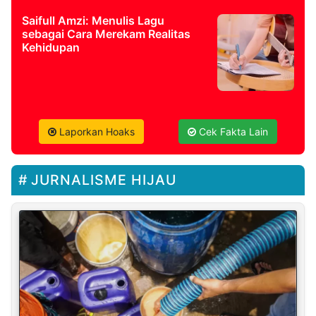
Saifull Amzi: Menulis Lagu
sebagai Cara Merekam Realitas
Kehidupan
Laporkan Hoaks
Cek Fakta Lain
JURNALISME HIJAU