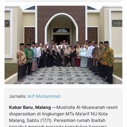
MULTIMEDIA
INDONESIA
Partner
Insight
Suara
Lens
Daily
Jalan
Idealita
Kita
Dinamikapost.com
Radar
Seedbacklink
NTB
Time
IDN
Jogja
Rakyat
News
Notice
Baru
Follow
Kabarbaru
Jurnalis:
Arif Muhammad
Kabar Baru, Malang
—Musholla Al-Muawanah resmi
dioperasikan di lingkungan MTs Ma’arif NU Kota
Malang, Sabtu (17/1). Peresmian rumah ibadah
tersebut menjadi penanda kepedulian bersama