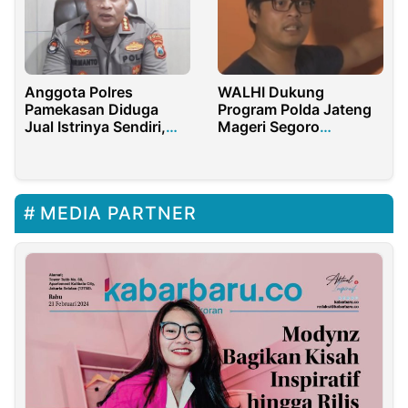
Anggota Polres
WALHI Dukung
Pamekasan Diduga
Program Polda Jateng
Jual Istrinya Sendiri,
Mageri Segoro
Berakhir Diperiksa
Berlanjut
Bidpropam Polda Jatim
MEDIA PARTNER