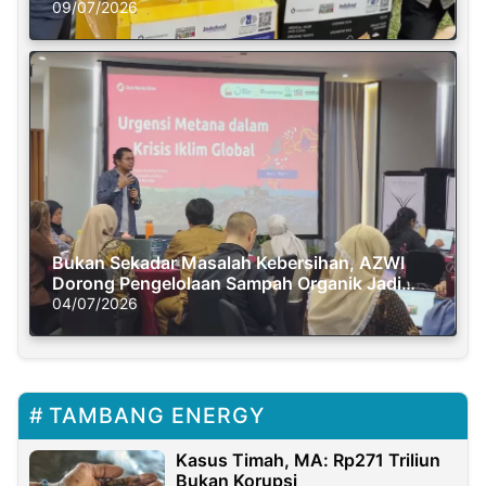
Semasa Piknik
09/07/2026
Bukan Sekadar Masalah Kebersihan, AZWI
Dorong Pengelolaan Sampah Organik Jadi
Solusi Krisis Iklim
04/07/2026
TAMBANG ENERGY
Kasus Timah, MA: Rp271 Triliun
Bukan Korupsi