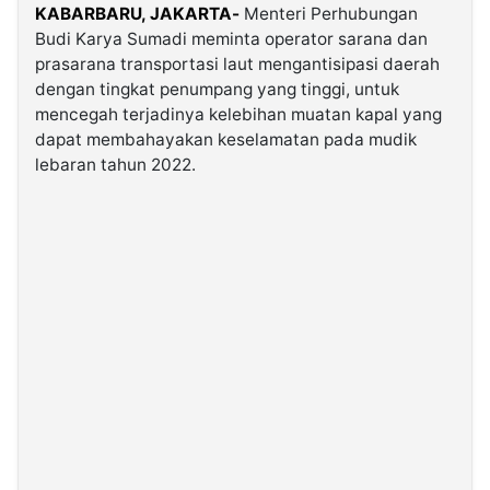
KABARBARU, JAKARTA-
Menteri Perhubungan
Budi Karya Sumadi meminta operator sarana dan
©
prasarana transportasi laut mengantisipasi daerah
Kabarbaru.co
-
dengan tingkat penumpang yang tinggi, untuk
2026
mencegah terjadinya kelebihan muatan kapal yang
dapat membahayakan keselamatan pada mudik
PT.
lebaran tahun 2022.
Kabarbaru
Media
Holding