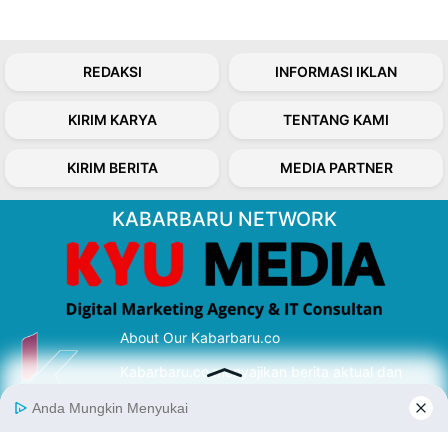
REDAKSI
INFORMASI IKLAN
KIRIM KARYA
TENTANG KAMI
KIRIM BERITA
MEDIA PARTNER
KABARBARU NETWORK
About Our Kabarbaru.co
Kabarbaru.co menyajikan berita aktual dan
inspiratif dari sudut pandang berbaik sangka
serta terverifikasi dari sumber yang tepat.