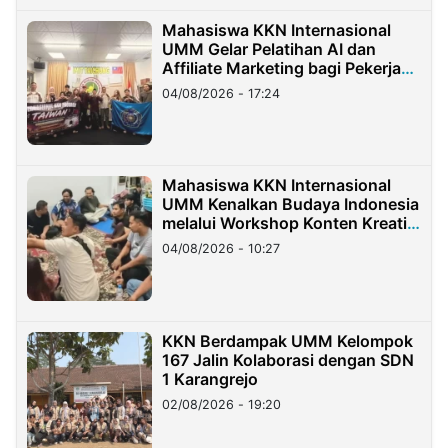
Mahasiswa KKN Internasional
UMM Gelar Pelatihan AI dan
Affiliate Marketing bagi Pekerja
Migran Indonesia di Taiwan
04/08/2026 - 17:24
Mahasiswa KKN Internasional
UMM Kenalkan Budaya Indonesia
melalui Workshop Konten Kreatif
di Taiwan
04/08/2026 - 10:27
KKN Berdampak UMM Kelompok
167 Jalin Kolaborasi dengan SDN
1 Karangrejo
02/08/2026 - 19:20