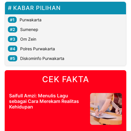
KABAR PILIHAN
Purwakarta
Sumenep
Om Zein
Polres Purwakarta
Diskominfo Purwakarta
CEK FAKTA
Saifull Amzi: Menulis Lagu
sebagai Cara Merekam Realitas
Kehidupan