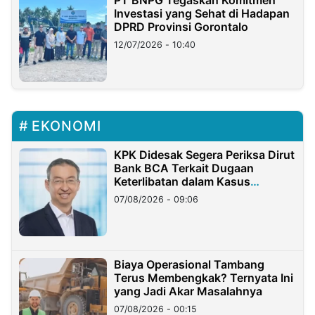
PT BNPG Tegaskan Komitmen
Investasi yang Sehat di Hadapan
DPRD Provinsi Gorontalo
12/07/2026 - 10:40
EKONOMI
KPK Didesak Segera Periksa Dirut
Bank BCA Terkait Dugaan
Keterlibatan dalam Kasus
Hilangnya Dana Nasabah Rp2,58
07/08/2026 - 09:06
Miliar
Biaya Operasional Tambang
Terus Membengkak? Ternyata Ini
yang Jadi Akar Masalahnya
07/08/2026 - 00:15