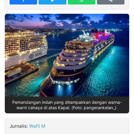
MULTIMEDIA
INDONESIA
Partner
Insight
Suara
Lens
Daily
Jalan
Idealita
Kita
Radar
Seedbacklink
NTB
Time
IDN
Jogja
Rakyat
News
Notice
Baru
Follow
Kabarbaru
Pemandangan indah yang ditampakkan dengan warna-
warni cahaya di atas Kapal. (Foto: pangerankelan_).
Jurnalis:
Wafil M