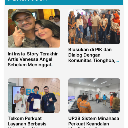
Blusukan di PIK dan
Ini Insta-Story Terakhir
Dialog Dengan
Artis Vanessa Angel
Komunitas Tionghoa,
Sebelum Meninggal
Ridwan Kamil: Toleransi
Dunia
Harga Mati
Telkom Perkuat
UP2B Sistem Minahasa
Layanan Berbasis
Perkuat Keandalan