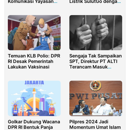
Komunikasi Yayasan
Listrik SulutGo dengan
BSI Maslahat Melalui
Kegiatan Care For
OCA
Asset
Temuan KLB Polio: DPR
Sengaja Tak Sampaikan
RI Desak Pemerintah
SPT, Direktur PT ALTI
Lakukan Vaksinasi
Terancam Masuk
Penjara
Golkar Dukung Wacana
Pilpres 2024 Jadi
DPR RI Bentuk Panja
Momentum Umat Islam