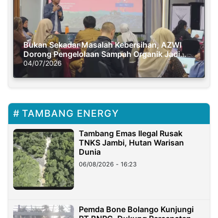
Bukan Sekadar Masalah Kebersihan, AZWI
Dorong Pengelolaan Sampah Organik Jadi
Solusi Krisis Iklim
04/07/2026
TAMBANG ENERGY
Tambang Emas Ilegal Rusak
TNKS Jambi, Hutan Warisan
Dunia
06/08/2026 - 16:23
Pemda Bone Bolango Kunjungi