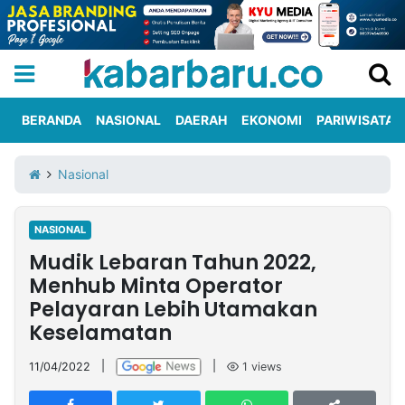
BERANDA
NASIONAL
DAERAH
EKONOMI
PARIWISATA
Informasi
KabarbaruTV
Kirim
Tentang
Nasional
Iklan
Berita
Kami
NASIONAL
Berita
Mudik Lebaran Tahun 2022,
Nasional
International
Olahraga
Entertainment
Daerah
Pariwisata
Kuliner
Kolom
Menhub Minta Operator
Pelayaran Lebih Utamakan
Keselamatan
Network
11/04/2022
|
|
1
views
PT
TREETAN