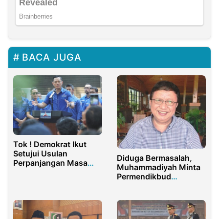
BACA JUGA
Tok ! Demokrat Ikut
Setujui Usulan
Diduga Bermasalah,
Perpanjangan Masa
Muhammadiyah Minta
Jabatan Kepala Desa
Permendikbud
Kekerasan Seksual
Dicabut