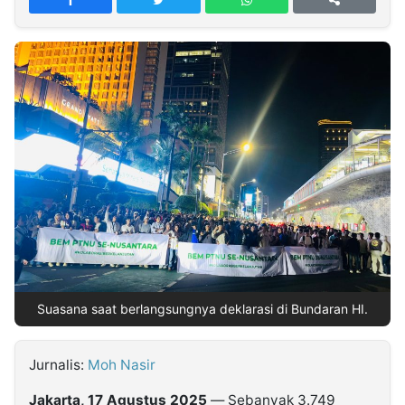
MULTIMEDIA
INDONESIA
Partner
Insight
Suara
Lens
Daily
Jalan
Idealita
Kita
Dinamikapost.com
Radar
Seedbacklink
NTB
Time
IDN
Jogja
Rakyat
News
Notice
Baru
Follow
Kabarbaru
Suasana saat berlangsungnya deklarasi di Bundaran HI.
Jurnalis:
Moh Nasir
Jakarta, 17 Agustus 2025
— Sebanyak 3.749