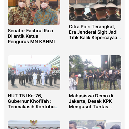
Citra Polri Terangkat,
Senator Fachrul Razi
Era Jenderal Sigit Jadi
Dilantik Ketua
Titik Balik Kepercayaan
Pengurus MN KAHMI
Publik
Mahasiswa Demo di
HUT TNI Ke-76,
Jakarta, Desak KPK
Gubernur Khofifah :
Mengusut Tuntas
Terimakasih Kontribusi
Kasus Adhy Karyono
TNI Tangani Pandemi
Covid-19 Luar Biasa