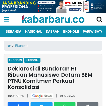
BERANDA
NASIONAL
DAERAH
EKONOMI
PARIWISATA
Informasi
KabarbaruTV
Kirim
Tentang
Ekonomi
Iklan
Berita
Kami
EKONOMI
NASIONAL
Berita
Deklarasi di Bundaran HI,
Nasional
International
Olahraga
Entertainment
Daerah
Pariwisata
Kuliner
Kolom
Ribuan Mahasiswa Dalam BEM
PTNU Komitmen Perkuat
Konsolidasi
Network
18/08/2025
|
|
5
views
PT
TREETAN