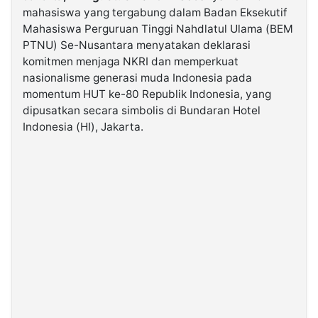
mahasiswa yang tergabung dalam Badan Eksekutif
Mahasiswa Perguruan Tinggi Nahdlatul Ulama (BEM
©
PTNU) Se-Nusantara menyatakan deklarasi
Kabarbaru.co
-
komitmen menjaga NKRI dan memperkuat
2026
nasionalisme generasi muda Indonesia pada
momentum HUT ke-80 Republik Indonesia, yang
PT.
dipusatkan secara simbolis di Bundaran Hotel
Kabarbaru
Media
Indonesia (HI), Jakarta.
Holding