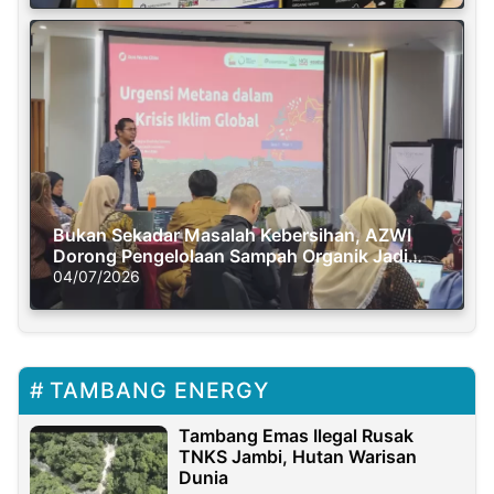
Bukan Sekadar Masalah Kebersihan, AZWI
Dorong Pengelolaan Sampah Organik Jadi
Solusi Krisis Iklim
04/07/2026
TAMBANG ENERGY
Tambang Emas Ilegal Rusak
TNKS Jambi, Hutan Warisan
Dunia