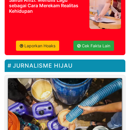
Saifull Amzi: Menulis Lagu
sebagai Cara Merekam Realitas
Kehidupan
Laporkan Hoaks
Cek Fakta Lain
JURNALISME HIJAU