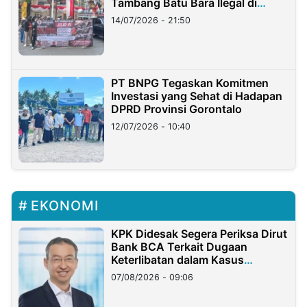
Tambang Batu Bara Ilegal di
Lampung
14/07/2026 - 21:50
PT BNPG Tegaskan Komitmen
Investasi yang Sehat di Hadapan
DPRD Provinsi Gorontalo
12/07/2026 - 10:40
EKONOMI
KPK Didesak Segera Periksa Dirut
Bank BCA Terkait Dugaan
Keterlibatan dalam Kasus
Hilangnya Dana Nasabah Rp2,58
07/08/2026 - 09:06
Miliar