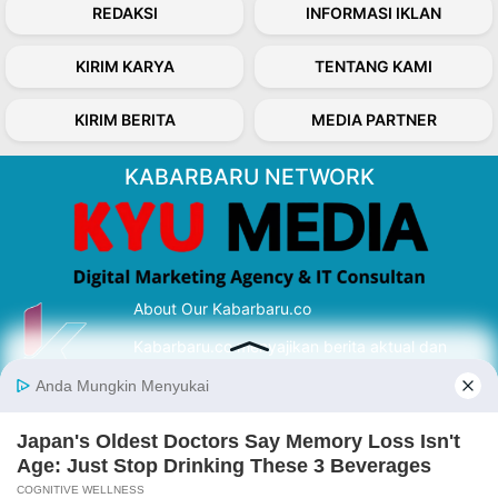
REDAKSI
INFORMASI IKLAN
KIRIM KARYA
TENTANG KAMI
KIRIM BERITA
MEDIA PARTNER
KABARBARU NETWORK
About Our Kabarbaru.co
Kabarbaru.co menyajikan berita aktual dan
inspiratif dari sudut pandang berbaik sangka
serta terverifikasi dari sumber yang tepat.
Follow Kabarbaru