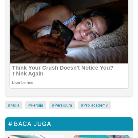
Mola
Persija
Persipura
Pro academy
BACA JUGA