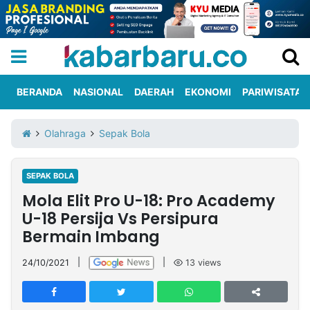
BERANDA
NASIONAL
DAERAH
EKONOMI
PARIWISATA
Informasi
KabarbaruTV
Kirim
Tentang
Olahraga
Sepak Bola
Iklan
Berita
Kami
SEPAK BOLA
Berita
Mola Elit Pro U-18: Pro Academy
Nasional
International
Olahraga
Entertainment
Daerah
Pariwisata
Kuliner
Kolom
U-18 Persija Vs Persipura
Bermain Imbang
Network
24/10/2021
|
|
13
views
PT
TREETAN