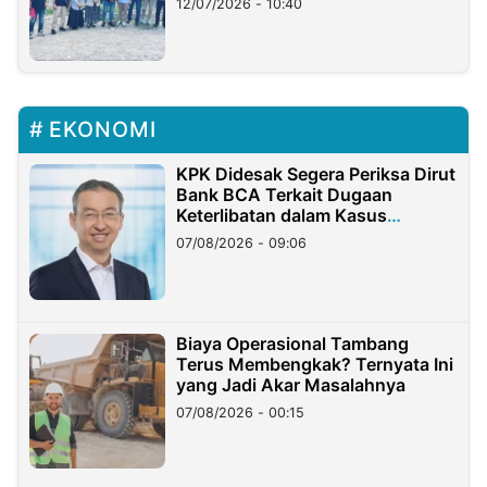
12/07/2026 - 10:40
EKONOMI
KPK Didesak Segera Periksa Dirut
Bank BCA Terkait Dugaan
Keterlibatan dalam Kasus
Hilangnya Dana Nasabah Rp2,58
07/08/2026 - 09:06
Miliar
Biaya Operasional Tambang
Terus Membengkak? Ternyata Ini
yang Jadi Akar Masalahnya
07/08/2026 - 00:15