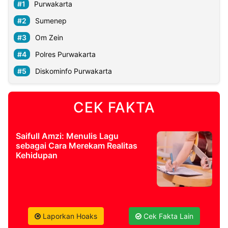
Purwakarta
Sumenep
Om Zein
Polres Purwakarta
Diskominfo Purwakarta
CEK FAKTA
Saifull Amzi: Menulis Lagu
sebagai Cara Merekam Realitas
Kehidupan
Laporkan Hoaks
Cek Fakta Lain