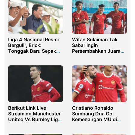
Liga 4 Nasional Resmi
Witan Sulaiman Tak
Bergulir, Erick:
Sabar Ingin
Tonggak Baru Sepak
Persembahkan Juara
Bola Akar Rumput
Untuk Persija Jakarta
Berikut Link Live
Cristiano Ronaldo
Streaming Manchester
Sumbang Dua Gol
United Vs Burnley Liga
Kemenangan MU di
Inggris Pekan Ke-24
Pekan ke-4 Liga Inggris