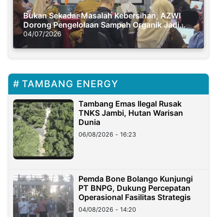
Bukan Sekadar Masalah Kebersihan, AZWI
Dorong Pengelolaan Sampah Organik Jadi
Solusi Krisis Iklim
04/07/2026
TAMBANG ENERGY
Tambang Emas Ilegal Rusak
TNKS Jambi, Hutan Warisan
Dunia
06/08/2026 - 16:23
Pemda Bone Bolango Kunjungi
PT BNPG, Dukung Percepatan
Operasional Fasilitas Strategis
04/08/2026 - 14:20