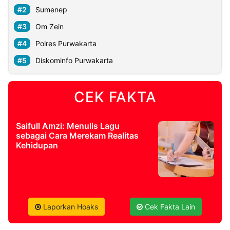
Sumenep
©
Om Zein
Kabarbaru.co
-
Polres Purwakarta
2026
Diskominfo Purwakarta
PT.
Kabarbaru
Media
CEK FAKTA
Holding
Saifull Amzi: Menulis Lagu
sebagai Cara Merekam Realitas
Kehidupan
Laporkan Hoaks
Cek Fakta Lain