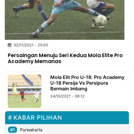
MULTIMEDIA
INDONESIA
Partner
Insight
Suara
Lens
Daily
Jalan
Idealita
Kita
Dinamikapost.com
Radar
Seedbacklink
02/11/2021 - 20:50
NTB
Time
IDN
Jogja
Rakyat
News
Notice
Baru
Persaingan Menuju Seri Kedua Mola Elite Pro
Academy Memanas
Follow
Kabarbaru
Mola Elit Pro U-18: Pro Academy
U-18 Persija Vs Persipura
Bermain Imbang
24/10/2021 - 06:12
KABAR PILIHAN
Purwakarta