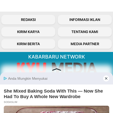
REDAKSI
INFORMASI IKLAN
KIRIM KARYA
TENTANG KAMI
KIRIM BERITA
MEDIA PARTNER
KABARBARU NETWORK
About Our Kabarbaru.co
Kabarbaru.co menyajikan berita aktual dan
inspiratif dari sudut pandang berbaik sangka
serta terverifikasi dari sumber yang tepat.