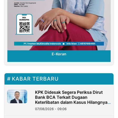
E-Koran
KABAR TERBARU
KPK Didesak Segera Periksa Dirut
Bank BCA Terkait Dugaan
Keterlibatan dalam Kasus Hilangnya
Dana Nasabah Rp2,58 Miliar
07/08/2026 - 09:06