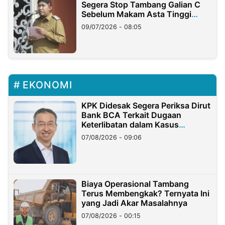
Segera Stop Tambang Galian C
Sebelum Makam Asta Tinggi
Longsor
09/07/2026 - 08:05
EKONOMI
KPK Didesak Segera Periksa Dirut
Bank BCA Terkait Dugaan
Keterlibatan dalam Kasus
Hilangnya Dana Nasabah Rp2,58
07/08/2026 - 09:06
Miliar
Biaya Operasional Tambang
Terus Membengkak? Ternyata Ini
yang Jadi Akar Masalahnya
07/08/2026 - 00:15