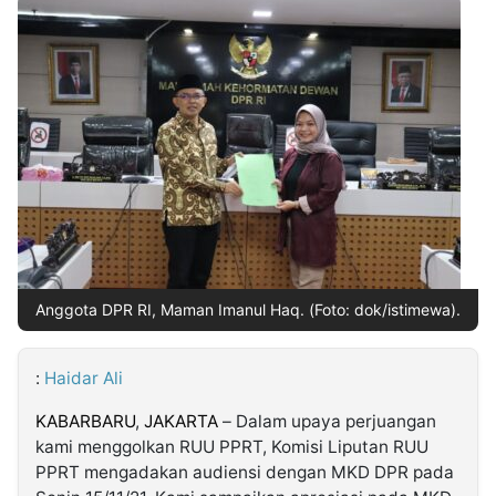
MULTIMEDIA
INDONESIA
Partner
Insight
Suara
Lens
Daily
Jalan
Idealita
Kita
Dinamikapost.com
Radar
Seedbacklink
NTB
Time
IDN
Jogja
Rakyat
News
Notice
Baru
Follow
Kabarbaru
Anggota DPR RI, Maman Imanul Haq. (Foto: dok/istimewa).
:
Haidar Ali
KABARBARU
,
JAKARTA
– Dalam upaya perjuangan
kami menggolkan RUU PPRT, Komisi Liputan RUU
PPRT mengadakan audiensi dengan MKD DPR pada