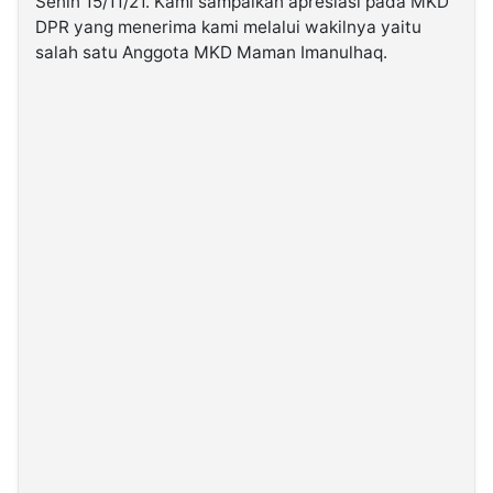
Senin 15/11/21. Kami sampaikan apresiasi pada MKD
DPR yang menerima kami melalui wakilnya yaitu
salah satu Anggota MKD Maman Imanulhaq.
©
Kabarbaru.co
-
2026
PT.
Kabarbaru
Media
Holding