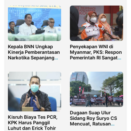
Andri Yunus
Kepala BNN Ungkap
Penyekapan WNI di
Kinerja Pemberantasan
Myanmar, PKS: Respon
Narkotika Sepanjang
Pemerintah RI Sangat
2025
Lambat
Dugaan Suap Ulur
Kisruh Biaya Tes PCR,
Sidang Roy Suryo CS
KPK Harus Panggil
Mencuat, Ratusan
Luhut dan Erick Tohir
Demonstran Desak MA