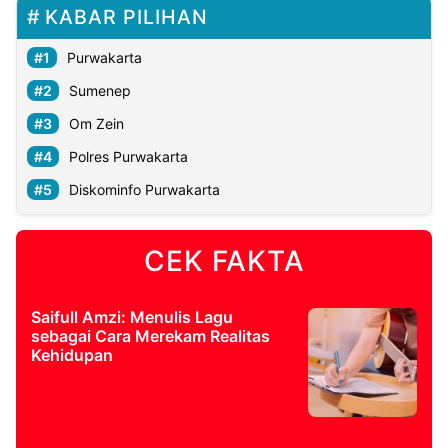
KABAR PILIHAN
Purwakarta
Sumenep
Om Zein
Polres Purwakarta
Diskominfo Purwakarta
CEK FAKTA
Saifull Amzi: Menulis Lagu
sebagai Cara Merekam Realitas
Kehidupan