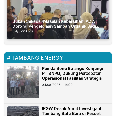
Bukan Sekadar Masalah Kebersihan, AZWI
Dorong Pengelolaan Sampah Organik Jadi
Solusi Krisis Iklim
04/07/2026
TAMBANG ENERGY
Pemda Bone Bolango Kunjungi
PT BNPG, Dukung Percepatan
Operasional Fasilitas Strategis
04/08/2026 - 14:20
IRGW Desak Audit Investigatif
Tambang Batu Bara di Pessel,