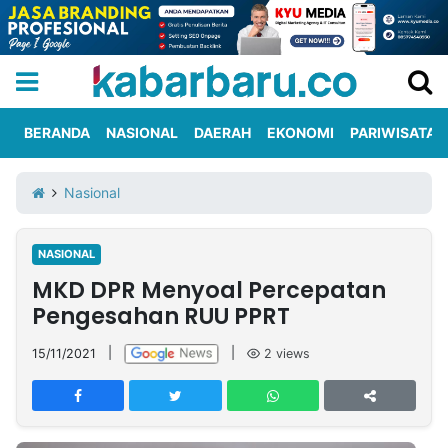
BERANDA
NASIONAL
DAERAH
EKONOMI
PARIWISATA
Informasi
KabarbaruTV
Kirim
Tentang
Nasional
Iklan
Berita
Kami
NASIONAL
Berita
MKD DPR Menyoal Percepatan
Nasional
International
Olahraga
Entertainment
Daerah
Pariwisata
Kuliner
Kolom
Pengesahan RUU PPRT
15/11/2021
|
|
2
views
Network
PT
TREETAN