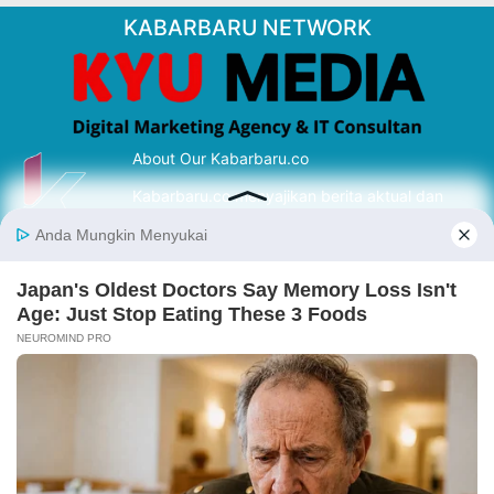
KABARBARU NETWORK
About Our Kabarbaru.co
Kabarbaru.co menyajikan berita aktual dan
inspiratif dari sudut pandang berbaik sangka
serta terverifikasi dari sumber yang tepat.
Follow Kabarbaru
Kabarbaru.co
Copyright © 2026. All rights reserved