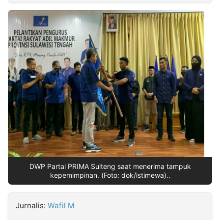
MULTIMEDIA
INDONESIA
Partner
Insight
Suara
Lens
Daily
Jalan
Idealita
Kita
Dinamikapost.com
Radar
Seedbacklink
NTB
Time
IDN
Jogja
Rakyat
News
Notice
Baru
Follow
Kabarbaru
DWP Partai PRIMA Sulteng saat menerima tampuk
kepemimpinan. (Foto: dok/istimewa)..
Jurnalis:
Wafil M