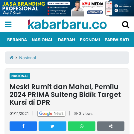
BERANDA
NASIONAL
DAERAH
EKONOMI
PARIWISATA
Informasi
KabarbaruTV
Kirim
Tentang
Nasional
Iklan
Berita
Kami
NASIONAL
Berita
Meski Rumit dan Mahal, Pemilu
Nasional
International
Olahraga
Entertainment
Daerah
Pariwisata
Kuliner
Kolom
2024 PRIMA Sulteng Bidik Target
Kursi di DPR
Network
01/11/2021
|
|
3
views
PT
TREETAN