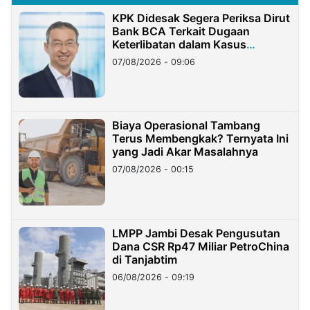
KPK Didesak Segera Periksa Dirut
Bank BCA Terkait Dugaan
Keterlibatan dalam Kasus
Hilangnya Dana Nasabah Rp2,58
07/08/2026 - 09:06
Miliar
Biaya Operasional Tambang
Terus Membengkak? Ternyata Ini
yang Jadi Akar Masalahnya
07/08/2026 - 00:15
LMPP Jambi Desak Pengusutan
Dana CSR Rp47 Miliar PetroChina
di Tanjabtim
06/08/2026 - 09:19