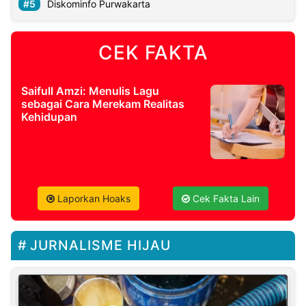
Diskominfo Purwakarta
CEK FAKTA
Saifull Amzi: Menulis Lagu
sebagai Cara Merekam Realitas
Kehidupan
Laporkan Hoaks
Cek Fakta Lain
JURNALISME HIJAU