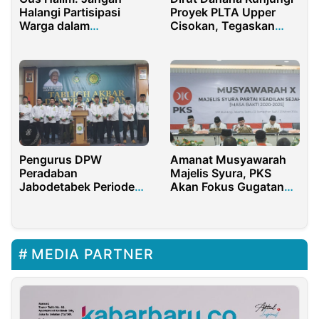
Halangi Partisipasi
Proyek PLTA Upper
Warga dalam
Cisokan, Tegaskan
Pembangunan Desa
Komitmen K3 dan Mutu
Kerja
Pengurus DPW
Amanat Musyawarah
Peradaban
Majelis Syura, PKS
Jabodetabek Periode
Akan Fokus Gugatan
2022-2027 Resmi
Pemilu di MK
Dilantik
MEDIA PARTNER