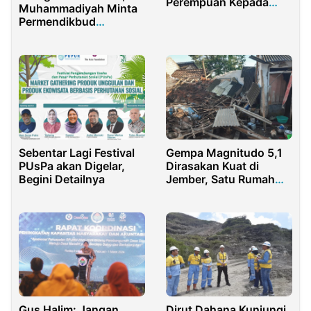
Perempuan Kepada
Muhammadiyah Minta
Menpora Dito
Permendikbud
Kekerasan Seksual
Dicabut
Sebentar Lagi Festival
Gempa Magnitudo 5,1
PUsPa akan Digelar,
Dirasakan Kuat di
Begini Detailnya
Jember, Satu Rumah
Rusak Berat
Gus Halim: Jangan
Dirut Dahana Kunjungi