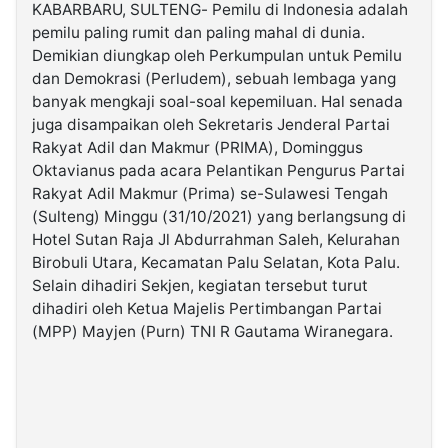
KABARBARU, SULTENG- Pemilu di Indonesia adalah
pemilu paling rumit dan paling mahal di dunia.
©
Demikian diungkap oleh Perkumpulan untuk Pemilu
Kabarbaru.co
-
dan Demokrasi (Perludem), sebuah lembaga yang
2026
banyak mengkaji soal-soal kepemiluan. Hal senada
juga disampaikan oleh Sekretaris Jenderal Partai
PT.
Rakyat Adil dan Makmur (PRIMA), Dominggus
Kabarbaru
Media
Oktavianus pada acara Pelantikan Pengurus Partai
Holding
Rakyat Adil Makmur (Prima) se-Sulawesi Tengah
(Sulteng) Minggu (31/10/2021) yang berlangsung di
Hotel Sutan Raja Jl Abdurrahman Saleh, Kelurahan
Birobuli Utara, Kecamatan Palu Selatan, Kota Palu.
Selain dihadiri Sekjen, kegiatan tersebut turut
dihadiri oleh Ketua Majelis Pertimbangan Partai
(MPP) Mayjen (Purn) TNI R Gautama Wiranegara.