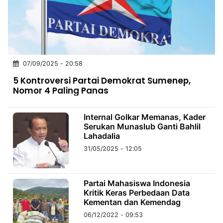
MULTIMEDIA
INDONESIA
Partner
07/09/2025 - 20:58
Insight
Suara
Lens
Daily
Jalan
Idealita
Kita
Dinamikapost.com
Radar
Seedbacklink
5 Kontroversi Partai Demokrat Sumenep,
NTB
Time
IDN
Jogja
Rakyat
News
Notice
Baru
Nomor 4 Paling Panas
Follow
Kabarbaru
Internal Golkar Memanas, Kader
Serukan Munaslub Ganti Bahlil
Lahadalia
31/05/2025 - 12:05
Partai Mahasiswa Indonesia
Kritik Keras Perbedaan Data
Kementan dan Kemendag
06/12/2022 - 09:53