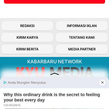
REDAKSI
INFORMASI IKLAN
KIRIM KARYA
TENTANG KAMI
KIRIM BERITA
MEDIA PARTNER
KABARBARU NETWORK
About Our Kabarbaru.co
Kabarbaru.co menyajikan berita aktual dan
inspiratif dari sudut pandang berbaik sangka
serta terverifikasi dari sumber yang tepat.