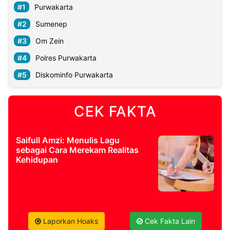
Purwakarta
Sumenep
Om Zein
Polres Purwakarta
Diskominfo Purwakarta
CEK FAKTA
Saifull Amzi: Menulis Lagu
sebagai Cara Merekam Realitas
Kehidupan
Laporkan Hoaks
Cek Fakta Lain