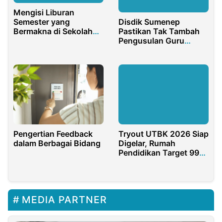
Mengisi Liburan
Disdik Sumenep
Semester yang
Pastikan Tak Tambah
Bermakna di Sekolah
Pengusulan Guru
Ananda Mandiri
Honorer PPPK Paruh
Waktu
Tryout UTBK 2026 Siap
Pengertian Feedback
Digelar, Rumah
dalam Berbagai Bidang
Pendidikan Target 99
Persen Siswa Madura
Tembus PTN Favorit
MEDIA PARTNER