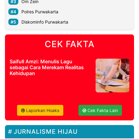
Om Zein
Polres Purwakarta
Diskominfo Purwakarta
CEK FAKTA
Saifull Amzi: Menulis Lagu
sebagai Cara Merekam Realitas
Kehidupan
Laporkan Hoaks
Cek Fakta Lain
JURNALISME HIJAU