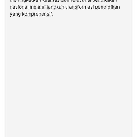
nasional melalui langkah transformasi pendidikan
yang komprehensif.
©
Kabarbaru.co
-
2026
PT.
Kabarbaru
Media
Holding