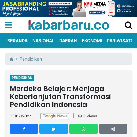
BERANDA
NASIONAL
DAERAH
EKONOMI
PARIWISATA
Informasi
KabarbaruTV
Kirim
Tentang
Pendidikan
Iklan
Berita
Kami
PENDIDIKAN
Berita
Merdeka Belajar: Menjaga
Nasional
International
Olahraga
Entertainment
Daerah
Pariwisata
Kuliner
Kolom
Keberlanjutan Transformasi
Pendidikan Indonesia
Network
03/02/2024
|
|
3
views
PT
TREETAN