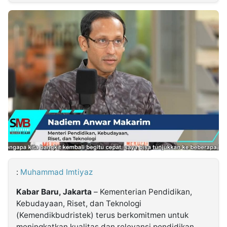
MULTIMEDIA
INDONESIA
Partner
Insight
Suara
Lens
Daily
Jalan
Idealita
Kita
Dinamikapost.com
Radar
Seedbacklink
NTB
Time
IDN
Jogja
Rakyat
News
Notice
Baru
Follow
Kabarbaru
:
Muhammad Imtiyaz
Kabar Baru, Jakarta
– Kementerian Pendidikan,
Kebudayaan, Riset, dan Teknologi
(Kemendikbudristek) terus berkomitmen untuk
meningkatkan kualitas dan relevansi pendidikan