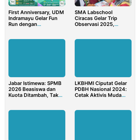
First Anniversary, UDM
SMA Labschool
Indramayu Gelar Fun
Ciracas Gelar Trip
Run dengan
Observasi 2025,
Menghadirkan Aktor
Didukung 22 Sponsor
Tommy Kurniawan
Jabar Istimewa: SPMB
LKBHMI Ciputat Gelar
2026 Beasiswa dan
PDBH Nasional 2024:
Kuota Ditambah, Tak
Cetak Aktivis Muda
Ada Alasan Anak Putus
dan Merawat
Sekolah
Demokrasi