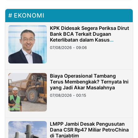
EKONOMI
KPK Didesak Segera Periksa Dirut
Bank BCA Terkait Dugaan
Keterlibatan dalam Kasus
Hilangnya Dana Nasabah Rp2,58
07/08/2026 - 09:06
Miliar
Biaya Operasional Tambang
Terus Membengkak? Ternyata Ini
yang Jadi Akar Masalahnya
07/08/2026 - 00:15
LMPP Jambi Desak Pengusutan
Dana CSR Rp47 Miliar PetroChina
di Tanjabtim