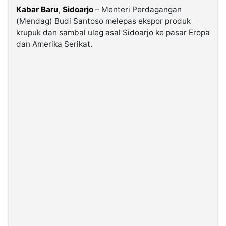
Kabar Baru
,
Sidoarjo
– Menteri Perdagangan
(Mendag) Budi Santoso melepas ekspor produk
©
Kabarbaru.co
krupuk dan sambal uleg asal Sidoarjo ke pasar Eropa
-
dan Amerika Serikat.
2026
PT.
Kabarbaru
Media
Holding