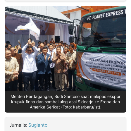
MULTIMEDIA
INDONESIA
Partner
Insight
Suara
Lens
Daily
Jalan
Idealita
Kita
Radar
Seedbacklink
NTB
Time
IDN
Jogja
Rakyat
News
Notice
Baru
Follow
Kabarbaru
Menteri Perdagangan, Budi Santoso saat melepas ekspor
krupuk finna dan sambal uleg asal Sidoarjo ke Eropa dan
Amerika Serikat (Foto: kabarbaru/ist).
Jurnalis:
Sugianto