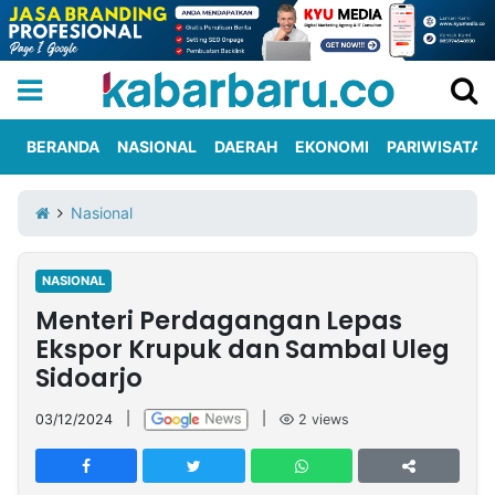
BERANDA
NASIONAL
DAERAH
EKONOMI
PARIWISATA
Informasi
KabarbaruTV
Kirim
Tentang
Nasional
Iklan
Berita
Kami
NASIONAL
Berita
Menteri Perdagangan Lepas
Nasional
International
Olahraga
Entertainment
Daerah
Pariwisata
Kuliner
Kolom
Ekspor Krupuk dan Sambal Uleg
Sidoarjo
Network
03/12/2024
|
|
2
views
PT
TREETAN