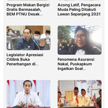
Program Makan Bergizi
Acong Latif, Pengacara
Gratis Bermasalah,
Muda Paling Ditakuti
BEM PTNU Desak
Lawan Sepanjang 2021
Presiden Segera
Evaluasi Total
Legislator Apresiasi
Fenomena Asuransi
Citilink Buka
Nakal, Puskapkum
Penerbangan di
Ingatkan Soal
Bandara Blora
Penegakan Hukum dan
Literasi