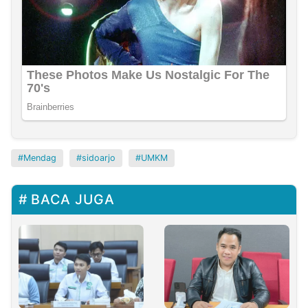
Mendag
sidoarjo
UMKM
BACA JUGA