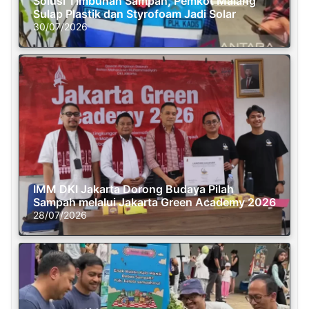
Solusi Timbunan Sampah, Pemkot Malang
Sulap Plastik dan Styrofoam Jadi Solar
30/07/2026
IMM DKI Jakarta Dorong Budaya Pilah
Sampah melalui Jakarta Green Academy 2026
28/07/2026