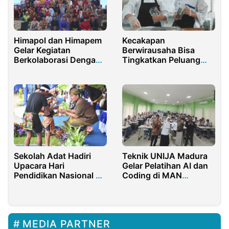
Himapol dan Himapem
Kecakapan
Gelar Kegiatan
Berwirausaha Bisa
Berkolaborasi Dengan
Tingkatkan Peluang
Polgov Malaysia
Kerja Lulusan SMK
Sekolah Adat Hadiri
Teknik UNIJA Madura
Upacara Hari
Gelar Pelatihan AI dan
Pendidikan Nasional di
Coding di MAN
Jakarta
Sumenep
MEDIA PARTNER