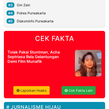
Om Zein
Polres Purwakarta
Diskominfo Purwakarta
CEK FAKTA
Tolak Pakai Stuntman, Acha
Septriasa Rela Gelantungan
Demi Film Munafik
Laporkan Hoaks
Cek Fakta Lain
JURNALISME HIJAU