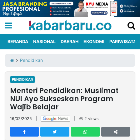
BERANDA
NASIONAL
DAERAH
EKONOMI
PARIWISATA
Informasi
KabarbaruTV
Kirim
Tentang
Pendidikan
Iklan
Berita
Kami
PENDIDIKAN
Berita
Menteri Pendidikan: Muslimat
Nasional
International
Olahraga
Entertainment
Daerah
Pariwisata
Kuliner
Kolom
NU! Ayo Sukseskan Program
Wajib Belajar
Network
16/02/2025
|
|
2
views
PT
TREETAN