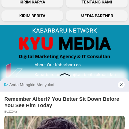
KIRIM KARYA
TENTANG KAMI
KIRIM BERITA
MEDIA PARTNER
KABARBARU NETWORK
About Our Kabarbaru.co
Kabarbaru.co menyajikan berita aktual dan
inspiratif dari sudut pandang berbaik sangka
serta terverifikasi dari sumber yang tepat.
Follow Kabarbaru