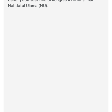
Nahdatul Ulama (NU).
©
Kabarbaru.co
-
2026
PT.
Kabarbaru
Media
Holding