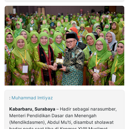
MULTIMEDIA
INDONESIA
Partner
Insight
Suara
Lens
Daily
Jalan
Idealita
Kita
Dinamikapost.com
Radar
Seedbacklink
NTB
Time
IDN
Jogja
Rakyat
News
Notice
Baru
Follow
Kabarbaru
:
Muhammad Imtiyaz
Kabarbaru, Surabaya
– Hadir sebagai narasumber,
Menteri Pendidikan Dasar dan Menengah
(Mendikdasmen), Abdul Mu’ti, disambut sholawat
badar pada saat tiba di Kongres XVIII Muslimat