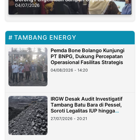
Solusi Krisis Iklim
04/07/2026
TAMBANG ENERGY
Pemda Bone Bolango Kunjungi
PT BNPG, Dukung Percepatan
Operasional Fasilitas Strategis
04/08/2026 - 14:20
IRGW Desak Audit Investigatif
Tambang Batu Bara di Pessel,
Soroti Legalitas IUP hingga
Stockpile
27/07/2026 - 20:21