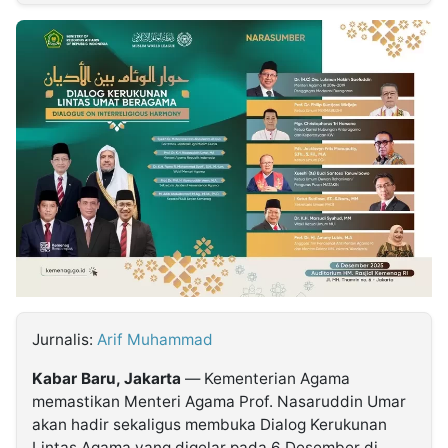
MULTIMEDIA
INDONESIA
Partner
Insight
Suara
Lens
Daily
Jalan
Idealita
Kita
Dinamikapost.com
Radar
Seedbacklink
NTB
Time
IDN
Jogja
Rakyat
News
Notice
Baru
Follow
Kabarbaru
Jurnalis:
Arif Muhammad
Kabar Baru, Jakarta
— Kementerian Agama
memastikan Menteri Agama Prof. Nasaruddin Umar
akan hadir sekaligus membuka Dialog Kerukunan
Lintas Agama yang digelar pada 6 Desember di