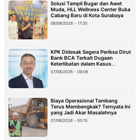
Solusi Tampil Bugar dan Awet
Muda, HLL Wellness Center Buka
Cabang Baru di Kota Surabaya
08/08/2026 - 17:35
KPK Didesak Segera Periksa Dirut
Bank BCA Terkait Dugaan
Keterlibatan dalam Kasus
Hilangnya Dana Nasabah Rp2,58
07/08/2026 - 09:06
Miliar
Biaya Operasional Tambang
Terus Membengkak? Ternyata Ini
yang Jadi Akar Masalahnya
07/08/2026 - 00:15