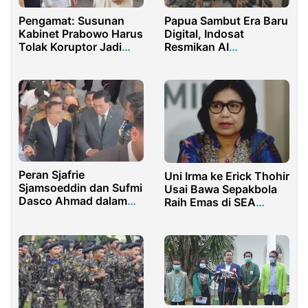
Pengamat: Susunan
Papua Sambut Era Baru
Kabinet Prabowo Harus
Digital, Indosat
Tolak Koruptor Jadi
Resmikan AI
Menteri
Experience Center di
Jayapura
Peran Sjafrie
Uni Irma ke Erick Thohir
Sjamsoeddin dan Sufmi
Usai Bawa Sepakbola
Dasco Ahmad dalam
Raih Emas di SEA
Konflik Polisi-Jaksa
Games: Dia Itu Etho!