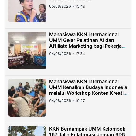
05/08/2026 - 15:49
Mahasiswa KKN Internasional
UMM Gelar Pelatihan AI dan
Affiliate Marketing bagi Pekerja
Migran Indonesia di Taiwan
04/08/2026 - 17:24
Mahasiswa KKN Internasional
UMM Kenalkan Budaya Indonesia
melalui Workshop Konten Kreatif
di Taiwan
04/08/2026 - 10:27
KKN Berdampak UMM Kelompok
167 Jalin Kolaborasi dengan SDN