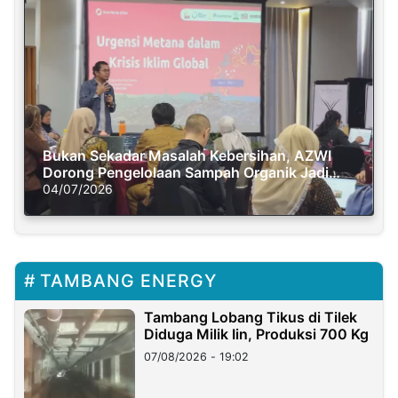
Bukan Sekadar Masalah Kebersihan, AZWI
Dorong Pengelolaan Sampah Organik Jadi
Solusi Krisis Iklim
04/07/2026
TAMBANG ENERGY
Tambang Lobang Tikus di Tilek
Diduga Milik Iin, Produksi 700 Kg
07/08/2026 - 19:02