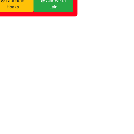
Laporkan
Cek Fakta
Hoaks
Lain