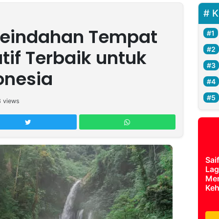
K
Keindahan Tempat
tif Terbaik untuk
onesia
3
views
Sai
Lag
Mer
Keh