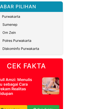
ABAR PILIHAN
Purwakarta
Sumenep
Om Zein
Polres Purwakarta
Diskominfo Purwakarta
CEK FAKTA
full Amzi: Menulis
u sebagai Cara
ekam Realitas
idupan