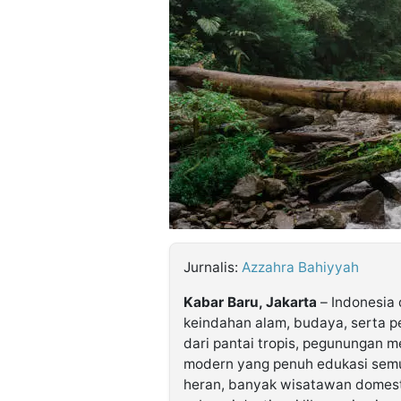
©
Kabarbaru.co
-
2026
PT.
Kabarbaru
Media
Holding
Jurnalis:
Azzahra Bahiyyah
Kabar Baru, Jakarta
–
Indonesia 
keindahan alam, budaya, serta p
dari pantai tropis, pegunungan me
modern yang penuh edukasi semua
heran, banyak wisatawan domest