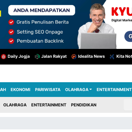
Daily Jogja
Jalan Rakyat
Idealita News
Kita No
RAH
EKONOMI
PARIWISATA
OLAHRAGA
ENTERTAINMENT
OLAHRAGA
ENTERTAINMENT
PENDIDIKAN