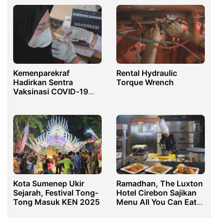
Kemenparekraf
Rental Hydraulic
Hadirkan Sentra
Torque Wrench
Vaksinasi COVID-19
bagi Pelaku Parekraf
Wakatobi
Ramadhan, The Luxton
Kota Sumenep Ukir
Hotel Cirebon Sajikan
Sejarah, Festival Tong-
Menu All You Can Eat
Tong Masuk KEN 2025
Tradisional, Arabian,