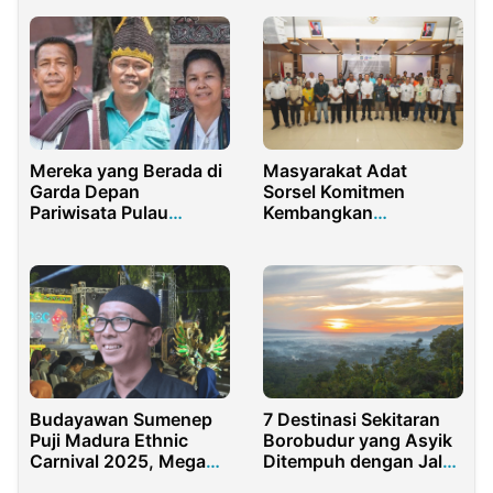
Chinese dan Western
Food
Mereka yang Berada di
Masyarakat Adat
Garda Depan
Sorsel Komitmen
Pariwisata Pulau
Kembangkan
Samosir Indonesia
Pariwisata
Berkelanjutan
Budayawan Sumenep
7 Destinasi Sekitaran
Puji Madura Ethnic
Borobudur yang Asyik
Carnival 2025, Megah
Ditempuh dengan Jalan
dan Khas
Kaki