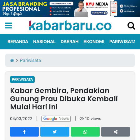
BERANDA
NASIONAL
DAERAH
EKONOMI
PARIWISATA
Informasi
KabarbaruTV
Kirim
Tentang
Pariwisata
Iklan
Berita
Kami
PARIWISATA
Berita
Kabar Gembira, Pendakian
Nasional
International
Olahraga
Entertainment
Daerah
Pariwisata
Kuliner
Kolom
Gunung Prau Dibuka Kembali
Mulai Hari Ini
Network
04/03/2022
|
|
10
views
PT
TREETAN