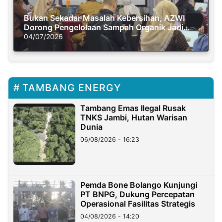
Bukan Sekadar Masalah Kebersihan, AZWI
Dorong Pengelolaan Sampah Organik Jadi
Solusi Krisis Iklim
04/07/2026
TAMBANG ENERGY
Tambang Emas Ilegal Rusak
TNKS Jambi, Hutan Warisan
Dunia
06/08/2026 - 16:23
Pemda Bone Bolango Kunjungi
PT BNPG, Dukung Percepatan
Operasional Fasilitas Strategis
04/08/2026 - 14:20