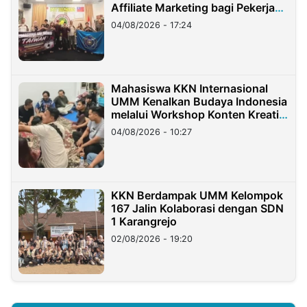
Affiliate Marketing bagi Pekerja
Migran Indonesia di Taiwan
04/08/2026 - 17:24
Mahasiswa KKN Internasional
UMM Kenalkan Budaya Indonesia
melalui Workshop Konten Kreatif
di Taiwan
04/08/2026 - 10:27
KKN Berdampak UMM Kelompok
167 Jalin Kolaborasi dengan SDN
1 Karangrejo
02/08/2026 - 19:20