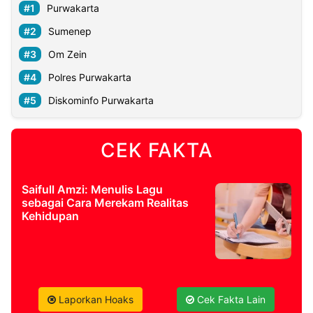
Purwakarta
Sumenep
Om Zein
Polres Purwakarta
Diskominfo Purwakarta
CEK FAKTA
Saifull Amzi: Menulis Lagu
sebagai Cara Merekam Realitas
Kehidupan
Laporkan Hoaks
Cek Fakta Lain