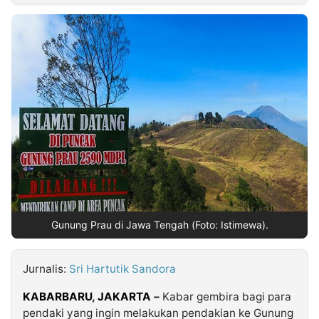
MULTIMEDIA
INDONESIA
Partner
Insight
Suara
Lens
Daily
Jalan
Idealita
Kita
Dinamikapost.com
Radar
Seedbacklink
NTB
Time
IDN
Jogja
Rakyat
News
Notice
Baru
Follow
Kabarbaru
Gunung Prau di Jawa Tengah (Foto: Istimewa).
Jurnalis:
Sri Hartutik Sandora
KABARBARU
,
JAKARTA
–
Kabar gembira bagi para
pendaki yang ingin melakukan pendakian ke Gunung