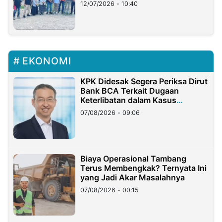
12/07/2026 - 10:40
EKONOMI
KPK Didesak Segera Periksa Dirut
Bank BCA Terkait Dugaan
Keterlibatan dalam Kasus
Hilangnya Dana Nasabah Rp2,58
07/08/2026 - 09:06
Miliar
Biaya Operasional Tambang
Terus Membengkak? Ternyata Ini
yang Jadi Akar Masalahnya
07/08/2026 - 00:15