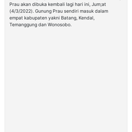
Prau akan dibuka kembali lagi hari ini, Jum;at
(4/3/2022). Gunung Prau sendiri masuk dalam
©
empat kabupaten yakni Batang, Kendal,
Kabarbaru.co
-
Temanggung dan Wonosobo.
2026
PT.
Kabarbaru
Media
Holding