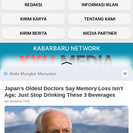
REDAKSI
INFORMASI IKLAN
KIRIM KARYA
TENTANG KAMI
KIRIM BERITA
MEDIA PARTNER
KABARBARU NETWORK
About Our Kabarbaru.co
Kabarbaru.co menyajikan berita aktual dan
inspiratif dari sudut pandang berbaik sangka
serta terverifikasi dari sumber yang tepat.
Follow Kabarbaru