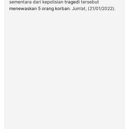
sementara dari kepolisian
tragedi
tersebut
menewaskan 5 orang korban
. Jum’at, (21/01/2022).
©
Kabarbaru.co
-
2026
PT.
Kabarbaru
Media
Holding