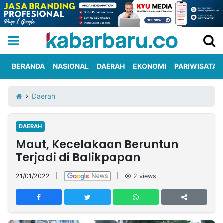
BERANDA
NASIONAL
DAERAH
EKONOMI
PARIWISATA
Informasi
KabarbaruTV
Kirim
Tentang
Daerah
Iklan
Berita
Kami
DAERAH
Berita
Maut, Kecelakaan Beruntun
Nasional
International
Olahraga
Entertainment
Daerah
Pariwisata
Kuliner
Kolom
Terjadi di Balikpapan
21/01/2022
|
|
2
views
Network
PT
TREETAN