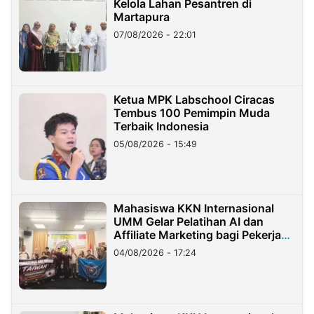
Kelola Lahan Pesantren di
Martapura
07/08/2026 - 22:01
Ketua MPK Labschool Ciracas
Tembus 100 Pemimpin Muda
Terbaik Indonesia
05/08/2026 - 15:49
Mahasiswa KKN Internasional
UMM Gelar Pelatihan AI dan
Affiliate Marketing bagi Pekerja
Migran Indonesia di Taiwan
04/08/2026 - 17:24