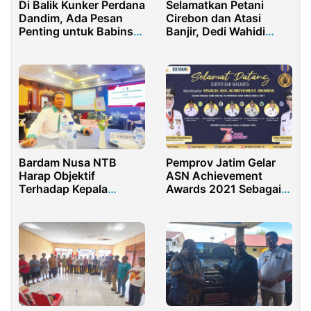
Di Balik Kunker Perdana
Selamatkan Petani
Dandim, Ada Pesan
Cirebon dan Atasi
Penting untuk Babinsa
Banjir, Dedi Wahidi
dan Persit
Turun Tangan Perbaiki
Gorong-gorong di Jalur
Pantura
Bardam Nusa NTB
Pemprov Jatim Gelar
Harap Objektif
ASN Achievement
Terhadap Kepala
Awards 2021 Sebagai
Daerah Terpilih
Bentuk Apresiasi
Terhadap
Kabupaten/Kota