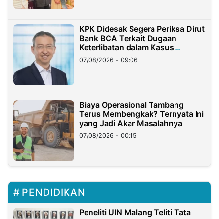
KPK Didesak Segera Periksa Dirut
Bank BCA Terkait Dugaan
Keterlibatan dalam Kasus
Hilangnya Dana Nasabah Rp2,58
07/08/2026 - 09:06
Miliar
Biaya Operasional Tambang
Terus Membengkak? Ternyata Ini
yang Jadi Akar Masalahnya
07/08/2026 - 00:15
PENDIDIKAN
Peneliti UIN Malang Teliti Tata