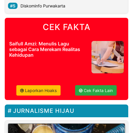
Diskominfo Purwakarta
CEK FAKTA
Saifull Amzi: Menulis Lagu
sebagai Cara Merekam Realitas
Kehidupan
Laporkan Hoaks
Cek Fakta Lain
JURNALISME HIJAU