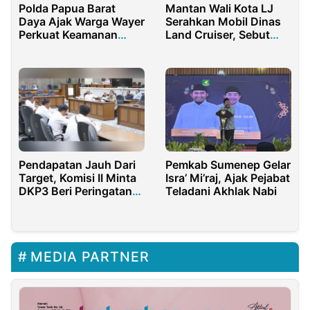
Polda Papua Barat
Mantan Wali Kota LJ
Daya Ajak Warga Wayer
Serahkan Mobil Dinas
Perkuat Keamanan
Land Cruiser, Sebut
Menjelang Nataru
Bukan Milik Pribadi
Pendapatan Jauh Dari
Pemkab Sumenep Gelar
Target, Komisi II Minta
Isra’ Mi’raj, Ajak Pejabat
DKP3 Beri Peringatan
Teladani Akhlak Nabi
Kepada Pengusaha
Kapal Ikan
MEDIA PARTNER