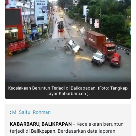
MULTIMEDIA
INDONESIA
Partner
Insight
Suara
Lens
Daily
Jalan
Idealita
Kita
Dinamikapost.com
Radar
Seedbacklink
NTB
Time
IDN
Jogja
Rakyat
News
Notice
Baru
Follow
Kabarbaru
Kecelakaan Beruntun Terjadi di Balikapapan. (Foto: Tangkap
Layar Kabarbaru.co ).
:
M. Saiful Rohman
KABARBARU, BALIKPAPAN
– Kecelakaan beruntun
terjadi di
Balikpapan
. Berdasarkan data laporan