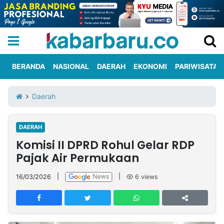
BERANDA
NASIONAL
DAERAH
EKONOMI
PARIWISATA
Informasi
KabarbaruTV
Kirim
Tentang
Daerah
Iklan
Berita
Kami
DAERAH
Berita
Komisi II DPRD Rohul Gelar RDP
Nasional
International
Olahraga
Entertainment
Daerah
Pariwisata
Kuliner
Kolom
Pajak Air Permukaan
16/03/2026
|
|
6
views
Network
PT
TREETAN