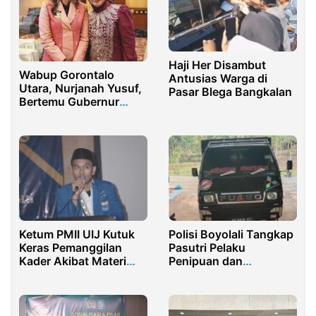
Haji Her Disambut
Wabup Gorontalo
Antusias Warga di
Utara, Nurjanah Yusuf,
Pasar Blega Bangkalan
Bertemu Gubernur
Maluku Utara Bahas
Pemerintahan
Ketum PMII UIJ Kutuk
Polisi Boyolali Tangkap
Keras Pemanggilan
Pasutri Pelaku
Kader Akibat Materi
Penipuan dan
Stand-Up: Sebut
Penggelapan Mobil
Tindakan Kampus
Represif dan
Antikreativitas.