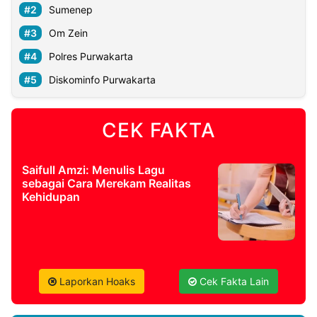
Sumenep
Om Zein
Polres Purwakarta
Diskominfo Purwakarta
CEK FAKTA
Saifull Amzi: Menulis Lagu
sebagai Cara Merekam Realitas
Kehidupan
Laporkan Hoaks
Cek Fakta Lain