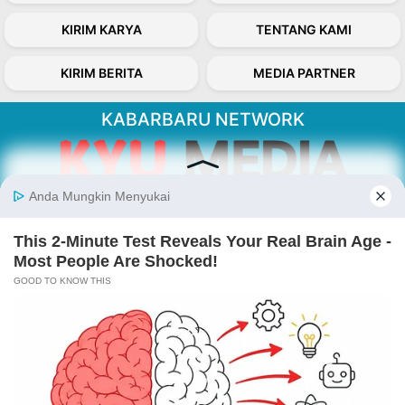
KIRIM KARYA
TENTANG KAMI
KIRIM BERITA
MEDIA PARTNER
KABARBARU NETWORK
About Our Kabarbaru.co
Kabarbaru.co menyajikan berita aktual dan
inspiratif dari sudut pandang berbaik sangka
serta terverifikasi dari sumber yang tepat.
Follow Kabarbaru