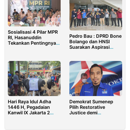
Sosialisasi 4 Pilar MPR
Pedro Bau : DPRD Bone
RI, Hasanuddin
Bolango dan HNSI
Tekankan Pentingnya
Suarakan Aspirasi
Kesadaran Kebangsaan
Nelayan ke Senayan
Hari Raya Idul Adha
Demokrat Sumenep
1446 H, Pegadaian
Pilih Restorative
Kanwil IX Jakarta 2
Justice demi
Gelar Pemotongan
Pertahankan Sekretaris
Hewan Kurban
Terjerat Kasus