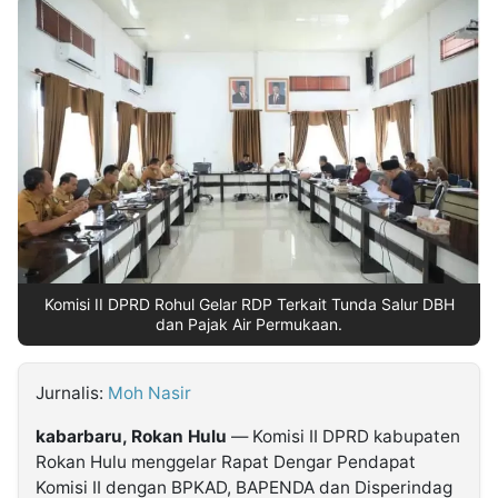
MULTIMEDIA
INDONESIA
Partner
Insight
Suara
Lens
Daily
Jalan
Idealita
Kita
Radar
Seedbacklink
NTB
Time
IDN
Jogja
Rakyat
News
Notice
Baru
Follow
Kabarbaru
Komisi II DPRD Rohul Gelar RDP Terkait Tunda Salur DBH
dan Pajak Air Permukaan.
Jurnalis:
Moh Nasir
kabarbaru, Rokan Hulu
— Komisi II DPRD kabupaten
Rokan Hulu menggelar Rapat Dengar Pendapat
Komisi II dengan BPKAD, BAPENDA dan Disperindag