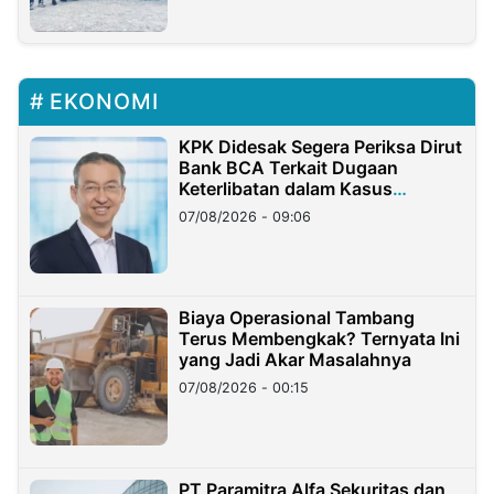
EKONOMI
KPK Didesak Segera Periksa Dirut
Bank BCA Terkait Dugaan
Keterlibatan dalam Kasus
Hilangnya Dana Nasabah Rp2,58
07/08/2026 - 09:06
Miliar
Biaya Operasional Tambang
Terus Membengkak? Ternyata Ini
yang Jadi Akar Masalahnya
07/08/2026 - 00:15
PT Paramitra Alfa Sekuritas dan