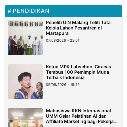
PENDIDIKAN
Peneliti UIN Malang Teliti Tata
Kelola Lahan Pesantren di
Martapura
07/08/2026 - 22:01
Ketua MPK Labschool Ciracas
Tembus 100 Pemimpin Muda
Terbaik Indonesia
05/08/2026 - 15:49
Mahasiswa KKN Internasional
UMM Gelar Pelatihan AI dan
Affiliate Marketing bagi Pekerja
Migran Indonesia di Taiwan