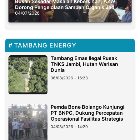
Bukan Sekadar Masalah Kebersihan, AZWI
Dorong Pengelolaan Sampah Organik Jadi
Solusi Krisis Iklim
04/07/2026
TAMBANG ENERGY
Tambang Emas Ilegal Rusak
TNKS Jambi, Hutan Warisan
Dunia
06/08/2026 - 16:23
Pemda Bone Bolango Kunjungi
PT BNPG, Dukung Percepatan
Operasional Fasilitas Strategis
04/08/2026 - 14:20