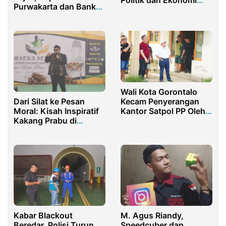
Purwakarta dan Bank
untuk Generasi Muda
BJB Jalin Kerjasama
Strategis
Wali Kota Gorontalo
Kecam Penyerangan
Dari Silat ke Pesan
Kantor Satpol PP Oleh
Moral: Kisah Inspiratif
Oknum Polisi
Kakang Prabu di
Festival Budaya Garut
Kabar Blackout
M. Agus Riandy,
Beredar, Polisi Turun
Speedcuber dan