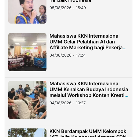
05/08/2026 - 15:49
Mahasiswa KKN Internasional
UMM Gelar Pelatihan AI dan
Affiliate Marketing bagi Pekerja
Migran Indonesia di Taiwan
04/08/2026 - 17:24
Mahasiswa KKN Internasional
UMM Kenalkan Budaya Indonesia
melalui Workshop Konten Kreatif
di Taiwan
04/08/2026 - 10:27
KKN Berdampak UMM Kelompok
167 Jalin Kolaborasi dengan SDN