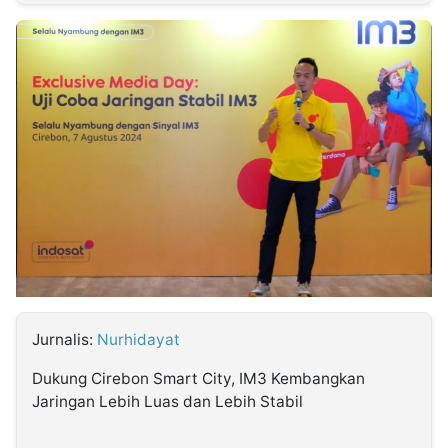
MULTIMEDIA
INDONESIA
Partner
Insight
Suara
Lens
Daily
Jalan
Idealita
Kita
Dinamikapost.com
Radar
Seedbacklink
NTB
Time
IDN
Jogja
Rakyat
News
Notice
Baru
Follow
Kabarbaru
Jurnalis:
Nurhidayat
Dukung Cirebon Smart City, IM3 Kembangkan
Jaringan Lebih Luas dan Lebih Stabil