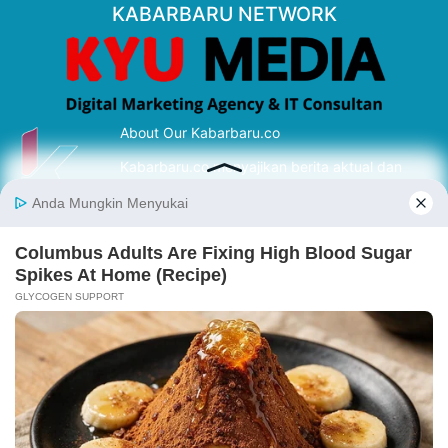
KABARBARU NETWORK
About Our Kabarbaru.co
Kabarbaru.co menyajikan berita aktual dan
inspiratif dari sudut pandang berbaik sangka
serta terverifikasi dari sumber yang tepat.
Follow Kabarbaru
Kabarbaru.co
Copyright © 2026. All rights reserved