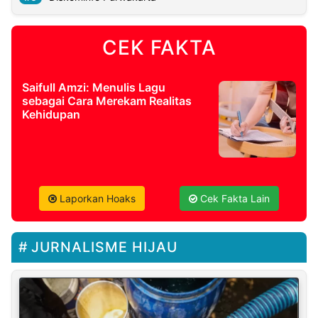
CEK FAKTA
Saifull Amzi: Menulis Lagu
sebagai Cara Merekam Realitas
Kehidupan
Laporkan Hoaks
Cek Fakta Lain
JURNALISME HIJAU