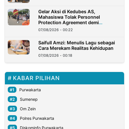
Gelar Aksi di Kedubes AS,
Mahasiswa Tolak Personnel
Protection Agreement demi
Kedaulatan Negara
07/08/2026 - 00:22
Saifull Amzi: Menulis Lagu sebagai
Cara Merekam Realitas Kehidupan
07/08/2026 - 00:18
KABAR PILIHAN
Purwakarta
Sumenep
Om Zein
Polres Purwakarta
Diskominfo Purwakarta