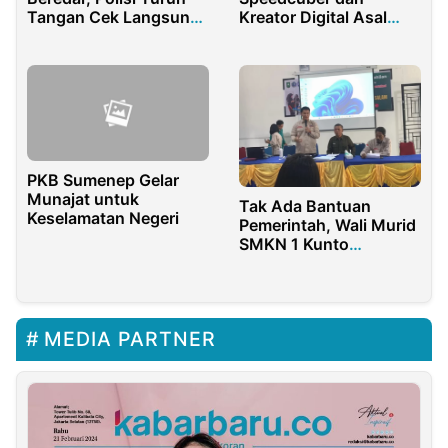
Tangan Cek Langsung
Kreator Digital Asal
PLTA Jatiluhur
Medan yang Mendunia
PKB Sumenep Gelar
Munajat untuk
Tak Ada Bantuan
Keselamatan Negeri
Pemerintah, Wali Murid
SMKN 1 Kunto
Darussalam Patungan
Seragam
MEDIA PARTNER