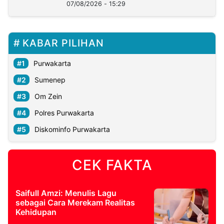
Lukman
07/08/2026 - 15:29
KABAR PILIHAN
Purwakarta
Sumenep
Om Zein
Polres Purwakarta
Diskominfo Purwakarta
CEK FAKTA
Saifull Amzi: Menulis Lagu
sebagai Cara Merekam Realitas
Kehidupan