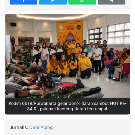
MULTIMEDIA
INDONESIA
Partner
Insight
Suara
Lens
Daily
Jalan
Idealita
Kita
Radar
Seedbacklink
NTB
Time
IDN
Jogja
Rakyat
News
Notice
Baru
Follow
Kabarbaru
Kodim 0619/Purwakarta gelar donor darah sambut HUT Ke-
84 RI, puluhan kantong darah terkumpul.
Jurnalis:
Deni Aping