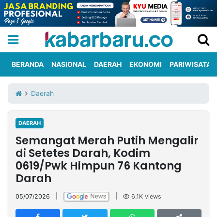
BERANDA
NASIONAL
DAERAH
EKONOMI
PARIWISATA
Informasi
KabarbaruTV
Kirim
Tentang
Daerah
Iklan
Berita
Kami
DAERAH
Berita
Semangat Merah Putih Mengalir
Nasional
International
Olahraga
Entertainment
Daerah
Pariwisata
Kuliner
Kolom
di Setetes Darah, Kodim
0619/Pwk Himpun 76 Kantong
Darah
Network
05/07/2026
|
|
6.1K
views
PT
TREETAN