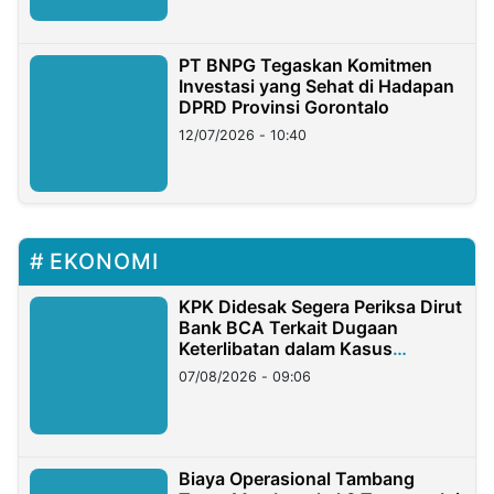
PT BNPG Tegaskan Komitmen
Investasi yang Sehat di Hadapan
DPRD Provinsi Gorontalo
12/07/2026 - 10:40
EKONOMI
KPK Didesak Segera Periksa Dirut
Bank BCA Terkait Dugaan
Keterlibatan dalam Kasus
Hilangnya Dana Nasabah Rp2,58
07/08/2026 - 09:06
Miliar
Biaya Operasional Tambang