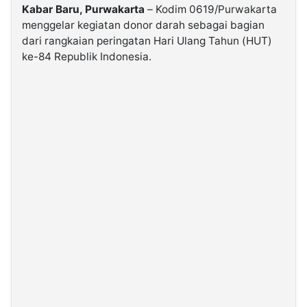
Kabar Baru, Purwakarta
– Kodim 0619/Purwakarta
menggelar kegiatan donor darah sebagai bagian
©
dari rangkaian peringatan Hari Ulang Tahun (HUT)
Kabarbaru.co
-
ke-84 Republik Indonesia.
2026
PT.
Kabarbaru
Media
Holding