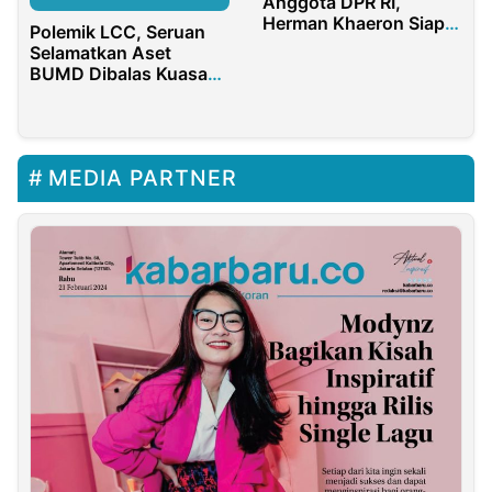
Anggota DPR RI,
Herman Khaeron Siap
Polemik LCC, Seruan
Perjuangkan Aspirasi
Selamatkan Aset
dan Mensejahterakan
BUMD Dibalas Kuasa
Masyarakat
Hukum Isabel dengan
Kritik Bukti JC
MEDIA PARTNER