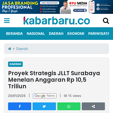
BERANDA
NASIONAL
DAERAH
EKONOMI
PARIWISATA
Informasi
KabarbaruTV
Kirim
Tentang
Daerah
Iklan
Berita
Kami
DAERAH
Berita
Proyek Strategis JLLT Surabaya
Nasional
International
Olahraga
Entertainment
Daerah
Pariwisata
Kuliner
Kolom
Menelan Anggaran Rp 10,5
Triliun
Network
20/01/2025
|
|
15
views
PT
TREETAN