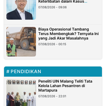
Keterlibatan dalam Kasus
Hilangnya Dana Nasabah Rp2,58
07/08/2026 - 09:06
Miliar
Biaya Operasional Tambang
Terus Membengkak? Ternyata Ini
yang Jadi Akar Masalahnya
07/08/2026 - 00:15
PENDIDIKAN
Peneliti UIN Malang Teliti Tata
Kelola Lahan Pesantren di
Martapura
07/08/2026 - 22:01