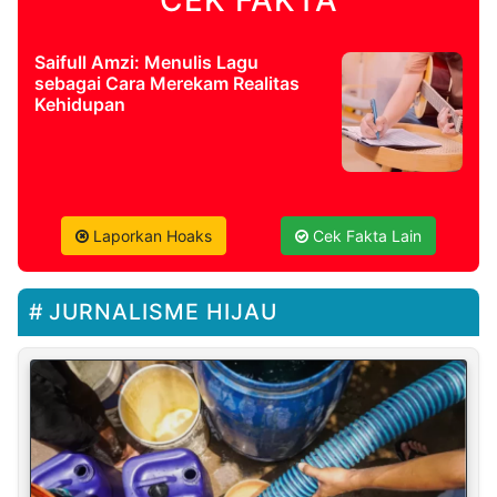
Saifull Amzi: Menulis Lagu
sebagai Cara Merekam Realitas
Kehidupan
Laporkan Hoaks
Cek Fakta Lain
JURNALISME HIJAU