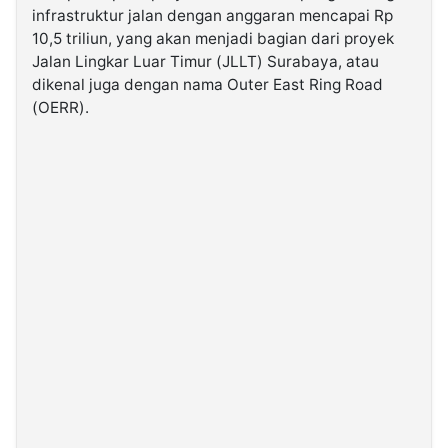
infrastruktur jalan dengan anggaran mencapai Rp
10,5 triliun, yang akan menjadi bagian dari proyek
©
Jalan Lingkar Luar Timur (JLLT) Surabaya, atau
Kabarbaru.co
-
dikenal juga dengan nama Outer East Ring Road
2026
(OERR).
PT.
Kabarbaru
Media
Holding