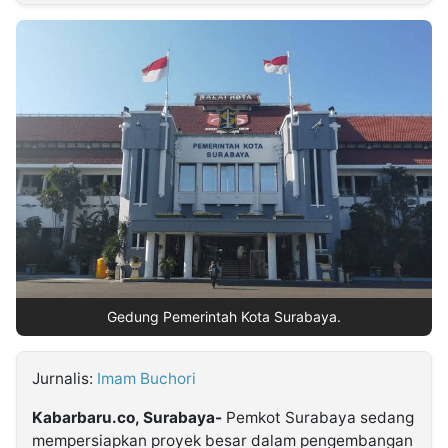
MULTIMEDIA
INDONESIA
Partner
Insight
Suara
Lens
Daily
Jalan
Idealita
Kita
Dinamikapost.com
Radar
Seedbacklink
NTB
Time
IDN
Jogja
Rakyat
News
Notice
Baru
Follow
Kabarbaru
Gedung Pemerintah Kota Surabaya.
Jurnalis:
Imam Buchori
Kabarbaru.co, Surabaya-
Pemkot Surabaya sedang
mempersiapkan proyek besar dalam pengembangan