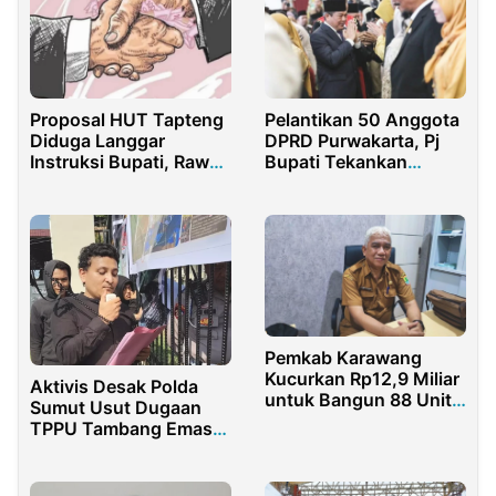
Proposal HUT Tapteng
Pelantikan 50 Anggota
Diduga Langgar
DPRD Purwakarta, Pj
Instruksi Bupati, Rawan
Bupati Tekankan
Pungli dan Korupsi
Integritas
Pemkab Karawang
Kucurkan Rp12,9 Miliar
Aktivis Desak Polda
untuk Bangun 88 Unit
Sumut Usut Dugaan
MCK di 2025
TPPU Tambang Emas
Ilegal Milik Kobol di
Madina