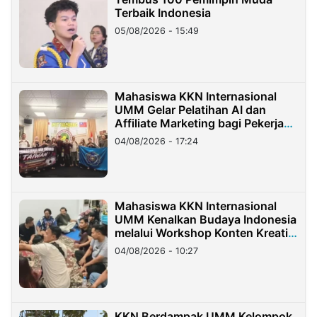
Terbaik Indonesia
05/08/2026 - 15:49
Mahasiswa KKN Internasional
UMM Gelar Pelatihan AI dan
Affiliate Marketing bagi Pekerja
Migran Indonesia di Taiwan
04/08/2026 - 17:24
Mahasiswa KKN Internasional
UMM Kenalkan Budaya Indonesia
melalui Workshop Konten Kreatif
di Taiwan
04/08/2026 - 10:27
KKN Berdampak UMM Kelompok