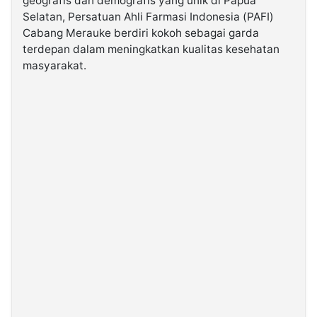
geografis dan demografis yang unik di Papua
Selatan, Persatuan Ahli Farmasi Indonesia (PAFI)
Cabang Merauke berdiri kokoh sebagai garda
©
Kabarbaru.co
terdepan dalam meningkatkan kualitas kesehatan
-
2026
masyarakat.
PT.
Kabarbaru
Media
Holding