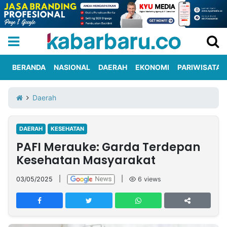
BERANDA
NASIONAL
DAERAH
EKONOMI
PARIWISATA
Informasi
KabarbaruTV
Kirim
Tentang
Daerah
Iklan
Berita
Kami
DAERAH
KESEHATAN
Berita
PAFI Merauke: Garda Terdepan
Nasional
International
Olahraga
Entertainment
Daerah
Pariwisata
Kuliner
Kolom
Kesehatan Masyarakat
03/05/2025
|
|
6
views
Network
PT
TREETAN