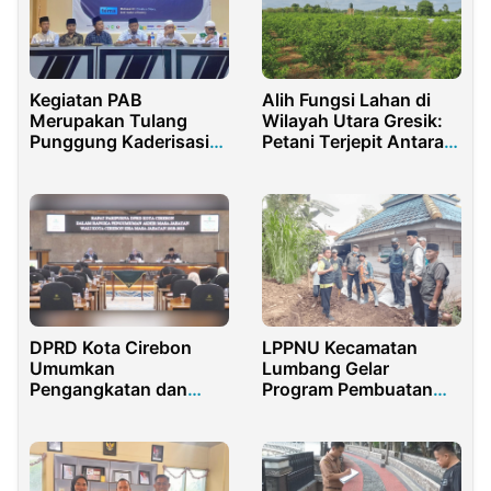
Kegiatan PAB
Alih Fungsi Lahan di
Merupakan Tulang
Wilayah Utara Gresik:
Punggung Kaderisasi
Petani Terjepit Antara
FKMSB Pamekasan
Janji dan Realita
DPRD Kota Cirebon
LPPNU Kecamatan
Umumkan
Lumbang Gelar
Pengangkatan dan
Program Pembuatan
Pemberhentian
Pupuk Organik di Desa
Walikota Cirebon Sisa
Panditan
Masa Jabatan 2018-
2023