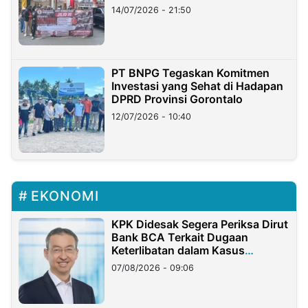
Lampung
14/07/2026 - 21:50
PT BNPG Tegaskan Komitmen
Investasi yang Sehat di Hadapan
DPRD Provinsi Gorontalo
12/07/2026 - 10:40
EKONOMI
KPK Didesak Segera Periksa Dirut
Bank BCA Terkait Dugaan
Keterlibatan dalam Kasus
Hilangnya Dana Nasabah Rp2,58
07/08/2026 - 09:06
Miliar