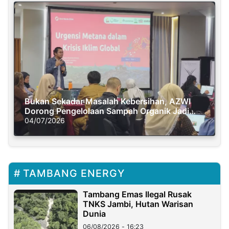
Bukan Sekadar Masalah Kebersihan, AZWI
Dorong Pengelolaan Sampah Organik Jadi
Solusi Krisis Iklim
04/07/2026
TAMBANG ENERGY
Tambang Emas Ilegal Rusak
TNKS Jambi, Hutan Warisan
Dunia
06/08/2026 - 16:23