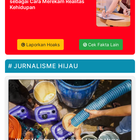
sebagai Cara Merekam Realitas
Kehidupan
Laporkan Hoaks
Cek Fakta Lain
JURNALISME HIJAU