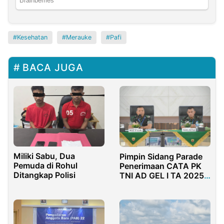
Kesehatan
Merauke
Pafi
BACA JUGA
Miliki Sabu, Dua
Pimpin Sidang Parade
Pemuda di Rohul
Penerimaan CATA PK
Ditangkap Polisi
TNI AD GEL I TA 2025,
Begini Pesan Brigjen
TNI Sugiyono