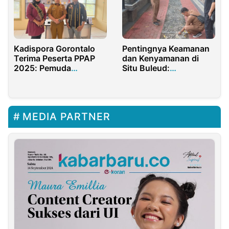
Kadispora Gorontalo
Pentingnya Keamanan
Terima Peserta PPAP
dan Kenyamanan di
2025: Pemuda
Situ Buleud:
Gorontalo Tunjukkan
Tanggapan dan Solusi
Kepemimpinan dan
Founder Belpur
Keteladanan di Daerah
Penugasan
MEDIA PARTNER