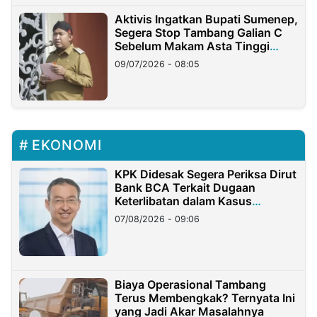
Aktivis Ingatkan Bupati Sumenep,
Segera Stop Tambang Galian C
Sebelum Makam Asta Tinggi
Longsor
09/07/2026 - 08:05
EKONOMI
KPK Didesak Segera Periksa Dirut
Bank BCA Terkait Dugaan
Keterlibatan dalam Kasus
Hilangnya Dana Nasabah Rp2,58
07/08/2026 - 09:06
Miliar
Biaya Operasional Tambang
Terus Membengkak? Ternyata Ini
yang Jadi Akar Masalahnya