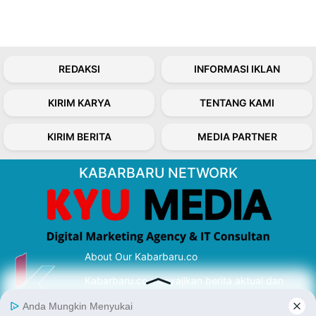
REDAKSI
INFORMASI IKLAN
KIRIM KARYA
TENTANG KAMI
KIRIM BERITA
MEDIA PARTNER
KABARBARU NETWORK
About Our Kabarbaru.co
Kabarbaru.co menyajikan berita aktual dan
inspiratif dari sudut pandang berbaik sangka
serta terverifikasi dari sumber yang tepat.