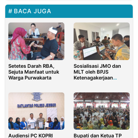
BACA JUGA
Setetes Darah RBA,
Sosialisasi JMO dan
Sejuta Manfaat untuk
MLT oleh BPJS
Warga Purwakarta
Ketenagakerjaan
Purwakarta Disambut
Antusias Pekerja PT
Eco Paper Indonesia
Audiensi PC KOPRI
Bupati dan Ketua TP