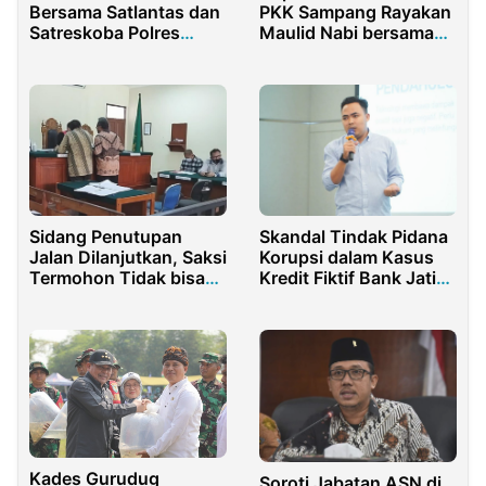
Bersama Satlantas dan
PKK Sampang Rayakan
Satreskoba Polres
Maulid Nabi bersama
Jember: Komitmen
1000 Anak Yatim
Wujudkan Jember
Aman Berkendara dan
Bebas Narkoba
Sidang Penutupan
Skandal Tindak Pidana
Jalan Dilanjutkan, Saksi
Korupsi dalam Kasus
Termohon Tidak bisa
Kredit Fiktif Bank Jatim,
menerangkan
LBH PC PMII Surabaya
Keabsahan Surat Tanah
Desak Penegakan
Hukum Tegas
Kades Gurudug
Soroti Jabatan ASN di