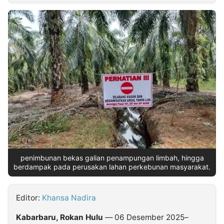
MULTIMEDIA
INDONESIA
Partner
Insight
Suara
Lens
Daily
Jalan
Idealita
Kita
Dinamikapost.com
Radar
Seedbacklink
NTB
Time
IDN
Jogja
Rakyat
News
Notice
Baru
Follow
Kabarbaru
penimbunan bekas galian penampungan limbah, hingga
berdampak pada perusakan lahan perkebunan masyarakat.
Editor:
Khansa Nadira
Kabarbaru, Rokan Hulu
— 06 Desember 2025–