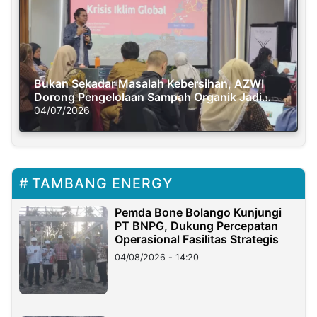
Bukan Sekadar Masalah Kebersihan, AZWI
Dorong Pengelolaan Sampah Organik Jadi
Solusi Krisis Iklim
04/07/2026
TAMBANG ENERGY
Pemda Bone Bolango Kunjungi
PT BNPG, Dukung Percepatan
Operasional Fasilitas Strategis
04/08/2026 - 14:20