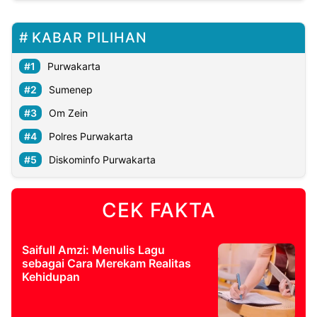
KABAR PILIHAN
Purwakarta
Sumenep
Om Zein
Polres Purwakarta
Diskominfo Purwakarta
CEK FAKTA
Saifull Amzi: Menulis Lagu
sebagai Cara Merekam Realitas
Kehidupan