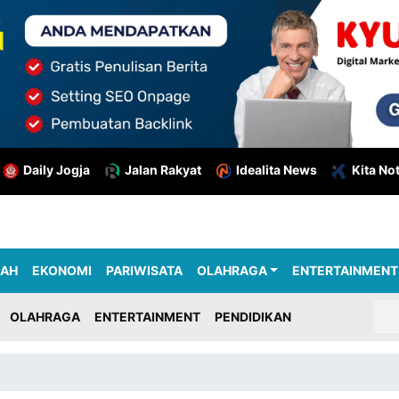
Daily Jogja
Jalan Rakyat
Idealita News
Kita No
RAH
EKONOMI
PARIWISATA
OLAHRAGA
ENTERTAINMENT
OLAHRAGA
ENTERTAINMENT
PENDIDIKAN