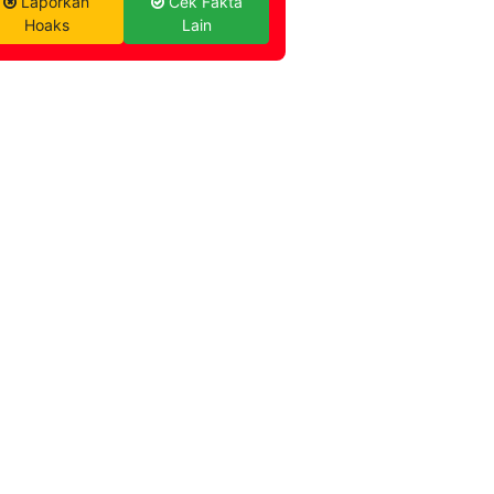
Laporkan
Cek Fakta
Hoaks
Lain