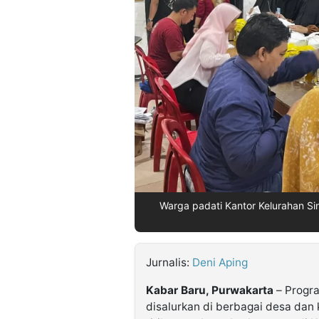
©
Kabarbaru.co
-
2026
PT.
Kabarbaru
Media
Holding
Warga padati Kantor Kelurahan Si
Jurnalis:
Deni Aping
Kabar Baru, Purwakarta
– Progra
disalurkan di berbagai desa dan