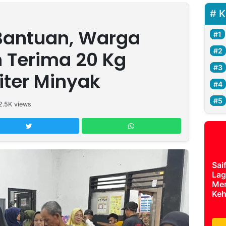
K
Bantuan, Warga
 Terima 20 Kg
iter Minyak
2.5K
views
Sai
Lag
Mer
Keh