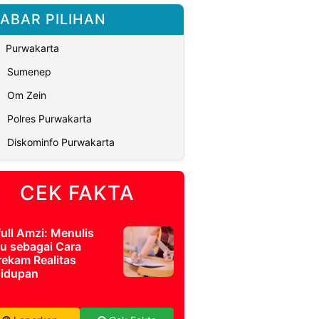
ABAR PILIHAN
Purwakarta
Sumenep
Om Zein
Polres Purwakarta
Diskominfo Purwakarta
CEK FAKTA
full Amzi: Menulis
u sebagai Cara
ekam Realitas
idupan