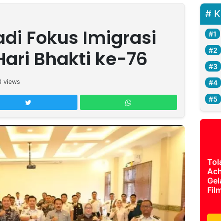
K
Jadi Fokus Imigrasi
Hari Bhakti ke-76
3
views
Tol
Ach
Gel
Fil