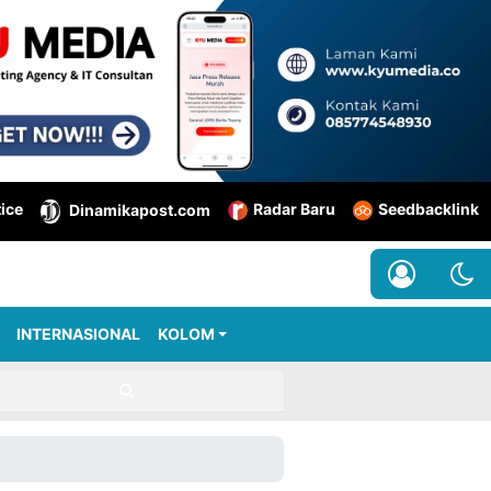
tice
Radar Baru
Seedbacklink
Dinamikapost.com
INTERNASIONAL
KOLOM