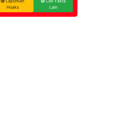
Laporkan
Cek Fakta
Hoaks
Lain