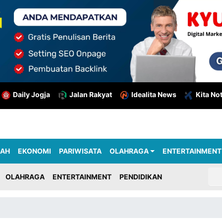
Daily Jogja
Jalan Rakyat
Idealita News
Kita No
RAH
EKONOMI
PARIWISATA
OLAHRAGA
ENTERTAINMENT
OLAHRAGA
ENTERTAINMENT
PENDIDIKAN