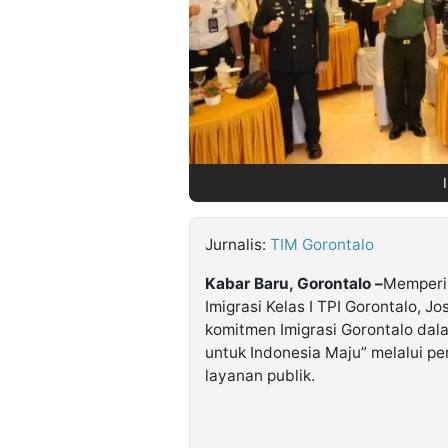
©
Kabarbaru.co
-
2026
PT.
Kabarbaru
Media
Holding
Jurnalis:
TIM Gorontalo
Kabar Baru, Gorontalo –
Memperin
Imigrasi Kelas I TPI Gorontalo, 
komitmen Imigrasi Gorontalo dal
untuk Indonesia Maju” melalui pe
layanan publik.