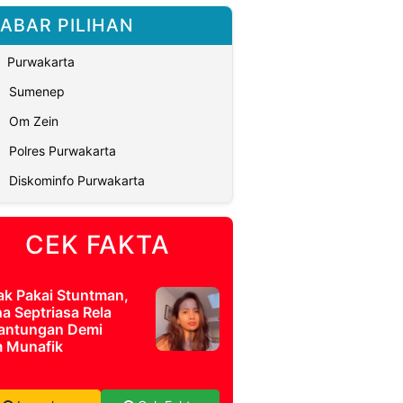
ABAR PILIHAN
Purwakarta
Sumenep
Om Zein
Polres Purwakarta
Diskominfo Purwakarta
CEK FAKTA
ak Pakai Stuntman,
a Septriasa Rela
antungan Demi
m Munafik