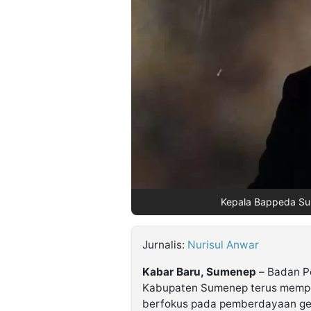
©
Kabarbaru.co
-
2026
PT.
Kabarbaru
Media
Holding
Kepala Bappeda Sume
Jurnalis:
Nurisul Anwar
Kabar Baru, Sumenep
– Badan P
Kabupaten Sumenep terus mempe
berfokus pada pemberdayaan ge