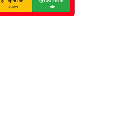
Laporkan
Cek Fakta
Hoaks
Lain