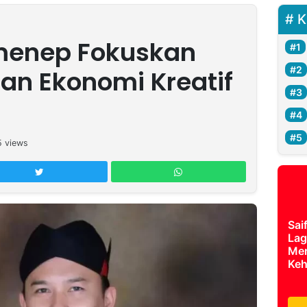
K
enep Fokuskan
n Ekonomi Kreatif
5
views
Sai
Lag
Mer
Keh