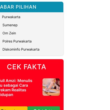
ABAR PILIHAN
Purwakarta
Sumenep
Om Zein
Polres Purwakarta
Diskominfo Purwakarta
CEK FAKTA
full Amzi: Menulis
u sebagai Cara
ekam Realitas
idupan