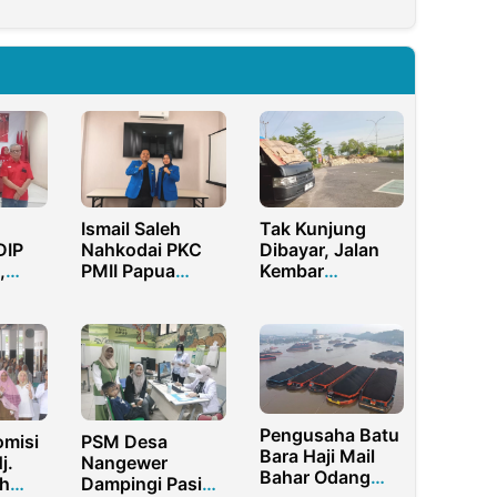
Ismail Saleh
Tak Kunjung
DIP
Nahkodai PKC
Dibayar, Jalan
,
PMII Papua
Kembar
bert
Barat–Papua
Bilaporah
ilih
Barat Daya,
Bangkalan
Usung Gerakan
Ditutup Pemilik
Kembali ke
Tanah
Kampus
Pengusaha Batu
misi
PSM Desa
Bara Haji Mail
j.
Nangewer
Bahar Odang
ah
Dampingi Pasien