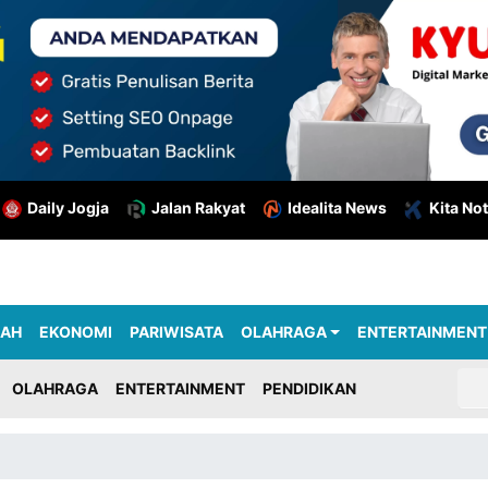
Daily Jogja
Jalan Rakyat
Idealita News
Kita Not
RAH
EKONOMI
PARIWISATA
OLAHRAGA
ENTERTAINMENT
OLAHRAGA
ENTERTAINMENT
PENDIDIKAN