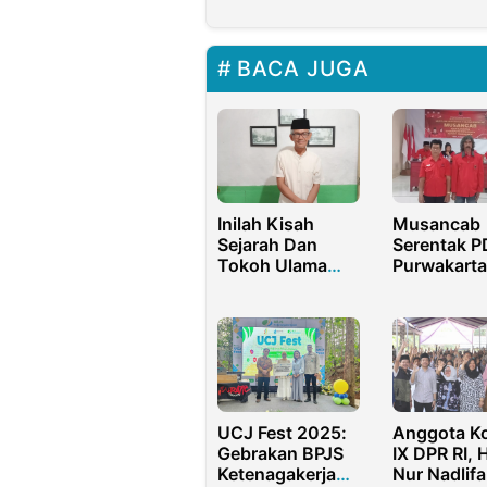
BACA JUGA
Inilah Kisah
Musancab
Sejarah Dan
Serentak P
Tokoh Ulama
Purwakarta
Besar Nusantara
Zefnal Lam
Pendiri Masjid
Lilipaly Terp
Agung
Ketua PAC
Purwakarta
Kecamatan
Purwakarta
UCJ Fest 2025:
Anggota Ko
Gebrakan BPJS
IX DPR RI, H
Ketenagakerjaan
Nur Nadlif