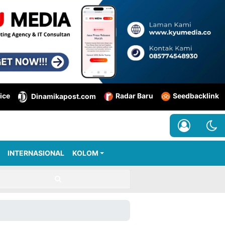
ice
Radar Baru
Seedbacklink
Dinamikapost.com
INTERNASIONAL
KOLOM