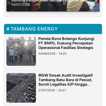
Solusi Krisis Iklim
04/07/2026
TAMBANG ENERGY
Pemda Bone Bolango Kunjungi
PT BNPG, Dukung Percepatan
Operasional Fasilitas Strategis
04/08/2026 - 14:20
IRGW Desak Audit Investigatif
Tambang Batu Bara di Pessel,
Soroti Legalitas IUP hingga
Stockpile
27/07/2026 - 20:21