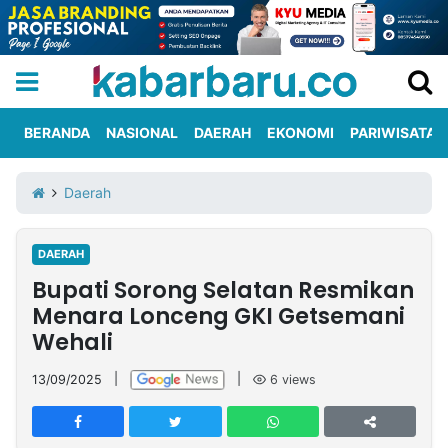
BERANDA
NASIONAL
DAERAH
EKONOMI
PARIWISATA
Informasi
KabarbaruTV
Kirim
Tentang
Daerah
Iklan
Berita
Kami
DAERAH
Berita
Bupati Sorong Selatan Resmikan
Nasional
International
Olahraga
Entertainment
Daerah
Pariwisata
Kuliner
Kolom
Menara Lonceng GKI Getsemani
Wehali
Network
13/09/2025
|
|
6
views
PT
TREETAN