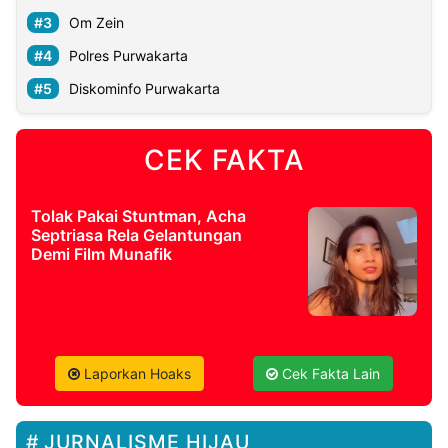
Om Zein
Polres Purwakarta
Diskominfo Purwakarta
CEK FAKTA
Tolak Pakai Stuntman, Acha
Septriasa Rela Gelantungan
Demi Film Munafik
Laporkan Hoaks
Cek Fakta Lain
JURNALISME HIJAU