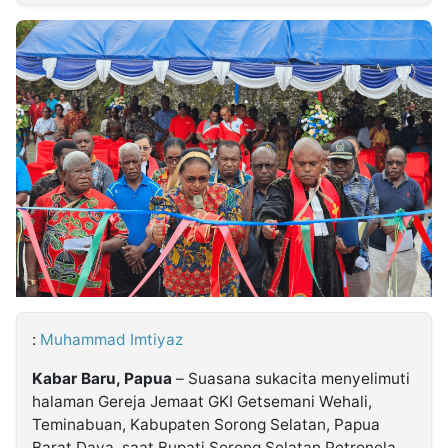
MULTIMEDIA
INDONESIA
Partner
Insight
Suara
Lens
Daily
Jalan
Idealita
Kita
Dinamikapost.com
Radar
Seedbacklink
NTB
Time
IDN
Jogja
Rakyat
News
Notice
Baru
Follow
Kabarbaru
:
Muhammad Imtiyaz
Kabar Baru, Papua
– Suasana sukacita menyelimuti
halaman Gereja Jemaat GKI Getsemani Wehali,
Teminabuan, Kabupaten Sorong Selatan, Papua
Barat Daya, saat Bupati Sorong Selatan Petronela