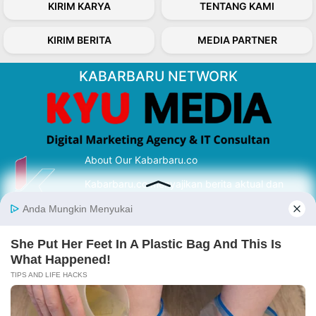
KIRIM KARYA
TENTANG KAMI
KIRIM BERITA
MEDIA PARTNER
KABARBARU NETWORK
About Our Kabarbaru.co
Kabarbaru.co menyajikan berita aktual dan
inspiratif dari sudut pandang berbaik sangka
serta terverifikasi dari sumber yang tepat.
Follow Kabarbaru