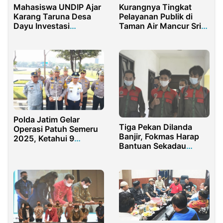
Mahasiswa UNDIP Ajar
Kurangnya Tingkat
Karang Taruna Desa
Pelayanan Publik di
Dayu Investasi
Taman Air Mancur Sri
Sederhana, Reksa Dana
Baduga Situ Buleud
Jadi Pilihan Desa Dayu
Purwakarta
Polda Jatim Gelar
Tiga Pekan Dilanda
Operasi Patuh Semeru
Banjir, Fokmas Harap
2025, Ketahui 9
Bantuan Sekadau
Sasaran Pelanggaran
Terus Diawasi
Lalu Lintas Utama