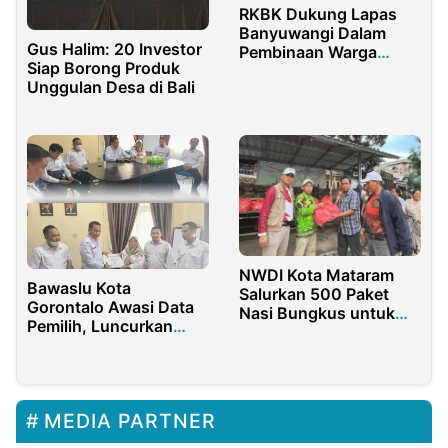
RKBK Dukung Lapas
Banyuwangi Dalam
Gus Halim: 20 Investor
Pembinaan Warga
Siap Borong Produk
Binaan
Unggulan Desa di Bali
NWDI Kota Mataram
Bawaslu Kota
Salurkan 500 Paket
Gorontalo Awasi Data
Nasi Bungkus untuk
Pemilih, Luncurkan
Korban Banjir
Bawaslu Mobile
MEDIA PARTNER