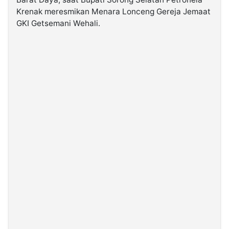
Krenak meresmikan Menara Lonceng Gereja Jemaat
GKI Getsemani Wehali.
©
Kabarbaru.co
-
2026
PT.
Kabarbaru
Media
Holding