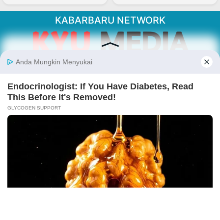
KABARBARU NETWORK
About Our Kabarbaru.co
Kabarbaru.co menyajikan berita aktual dan
inspiratif dari sudut pandang berbaik sangka
serta terverifikasi dari sumber yang tepat.
Follow Kabarbaru
Kabarbaru.co