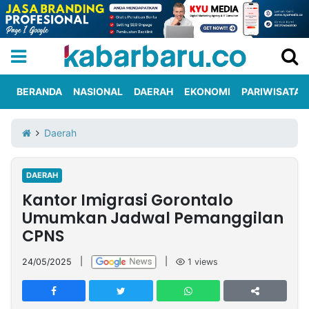
BERANDA
NASIONAL
DAERAH
EKONOMI
PARIWISATA
Informasi
KabarbaruTV
Kirim
Tentang
Daerah
Iklan
Berita
Kami
DAERAH
Berita
Kantor Imigrasi Gorontalo
Nasional
International
Olahraga
Entertainment
Daerah
Pariwisata
Kuliner
Kolom
Umumkan Jadwal Pemanggilan
CPNS
Network
24/05/2025
|
|
1
views
PT
TREETAN