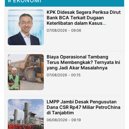
EKONOMI
KPK Didesak Segera Periksa Dirut
Bank BCA Terkait Dugaan
Keterlibatan dalam Kasus
Hilangnya Dana Nasabah Rp2,58
07/08/2026 - 09:06
Miliar
Biaya Operasional Tambang
Terus Membengkak? Ternyata Ini
yang Jadi Akar Masalahnya
07/08/2026 - 00:15
LMPP Jambi Desak Pengusutan
Dana CSR Rp47 Miliar PetroChina
di Tanjabtim
06/08/2026 - 09:19