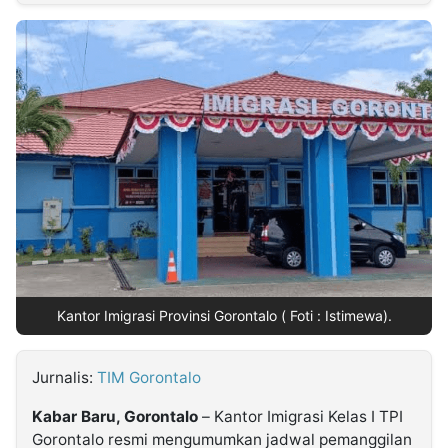
MULTIMEDIA
INDONESIA
Partner
Insight
Suara
Lens
Daily
Jalan
Idealita
Kita
Dinamikapost.com
Radar
Seedbacklink
NTB
Time
IDN
Jogja
Rakyat
News
Notice
Baru
Follow
Kabarbaru
Kantor Imigrasi Provinsi Gorontalo ( Foti : Istimewa).
Jurnalis:
TIM Gorontalo
Kabar Baru, Gorontalo
– Kantor Imigrasi Kelas I TPI
Gorontalo resmi mengumumkan jadwal pemanggilan