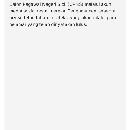
Calon Pegawai Negeri Sipil (CPNS) melalui akun
media sosial resmi mereka. Pengumuman tersebut
©
berisi detail tahapan seleksi yang akan dilalui para
Kabarbaru.co
-
pelamar yang telah dinyatakan lulus.
2026
PT.
Kabarbaru
Media
Holding