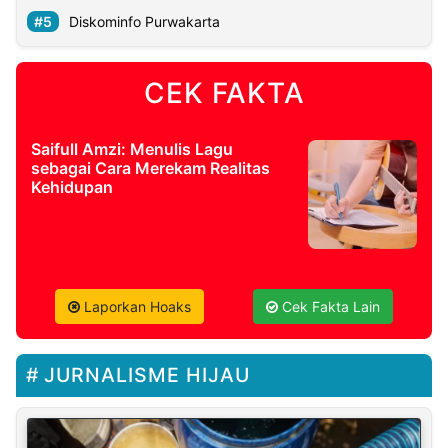
Diskominfo Purwakarta
CEK FAKTA
Saifull Amzi: Menulis Lagu
sebagai Cara Merekam Realitas
Kehidupan
Laporkan Hoaks
Cek Fakta Lain
JURNALISME HIJAU