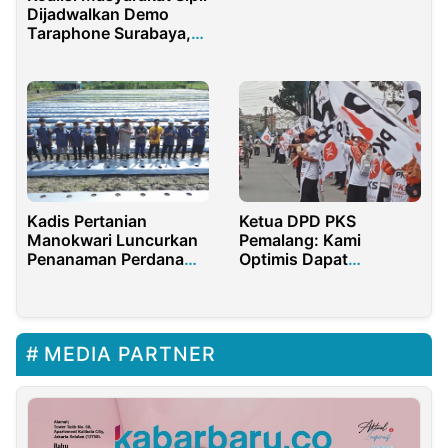
Dijadwalkan Demo
Syariah untuk Desa
Taraphone Surabaya,
Bluto
Tetap Beroperasi Meski
Diduga Terlibat
Sindikat Penipuan
iPhone
Kadis Pertanian
Ketua DPD PKS
Manokwari Luncurkan
Pemalang: Kami
Penanaman Perdana
Optimis Dapat
Petani Milenial
Mendulang Suara 70
Hidayatullah Papua
Persen Pada Pilkada
MEDIA PARTNER