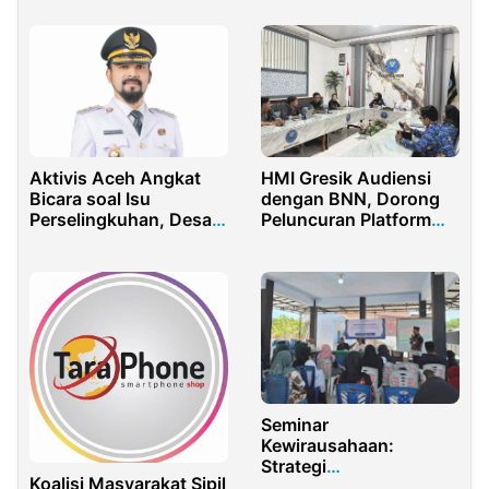
Aktivis Aceh Angkat
HMI Gresik Audiensi
Bicara soal Isu
dengan BNN, Dorong
Perselingkuhan, Desak
Peluncuran Platform
Bupati Aceh Timur
Rehabilitasi Online
Klarifikasi Terbuka
Seminar
Kewirausahaan:
Strategi
Koalisi Masyarakat Sipil
Pengembangan UMKM