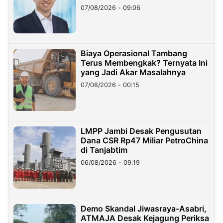
Hilangnya Dana Nasabah Rp2,58
07/08/2026 - 09:06
Miliar
Biaya Operasional Tambang
Terus Membengkak? Ternyata Ini
yang Jadi Akar Masalahnya
07/08/2026 - 00:15
LMPP Jambi Desak Pengusutan
Dana CSR Rp47 Miliar PetroChina
di Tanjabtim
06/08/2026 - 09:19
Demo Skandal Jiwasraya-Asabri,
ATMAJA Desak Kejagung Periksa