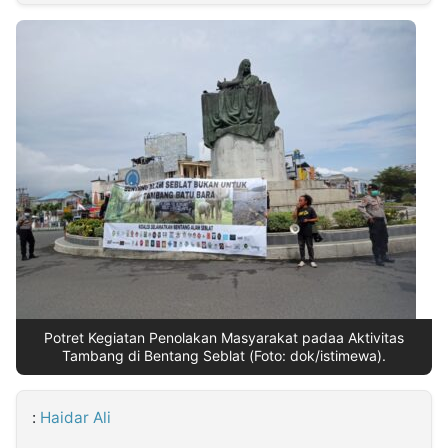
MULTIMEDIA
INDONESIA
Partner
Insight
Suara
Lens
Daily
Jalan
Idealita
Kita
Dinamikapost.com
Radar
Seedbacklink
NTB
Time
IDN
Jogja
Rakyat
News
Notice
Baru
Follow
Kabarbaru
Potret Kegiatan Penolakan Masyarakat padaa Aktivitas
Tambang di Bentang Seblat (Foto: dok/istimewa).
:
Haidar Ali