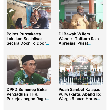
Polres Purwakarta
Di Bawah Willem
Lakukan Sosialisasi
Wandik, Tolikara Raih
Secara Door To Door
Apresiasi Pusat
Dikampung Bebas
Percepatan DPA
Narkoba
DPRD Sumenep Buka
Pisah Sambut Kalapas
Pengaduan THR,
Purwakarta, Abang Ijo:
Pekerja Jangan Ragu
Warga Binaan Harus
Laporkan
Punya Harapan, Bukan
Perusahaannya
Sekadar Dihukum