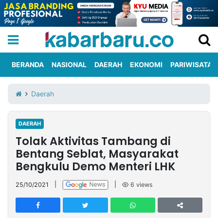
BERANDA
NASIONAL
DAERAH
EKONOMI
PARIWISATA
Informasi
KabarbaruTV
Kirim
Tentang
Daerah
Iklan
Berita
Kami
DAERAH
Berita
Tolak Aktivitas Tambang di
Nasional
International
Olahraga
Entertainment
Daerah
Pariwisata
Kuliner
Kolom
Bentang Seblat, Masyarakat
Bengkulu Demo Menteri LHK
Network
25/10/2021
|
|
6
views
PT
TREETAN