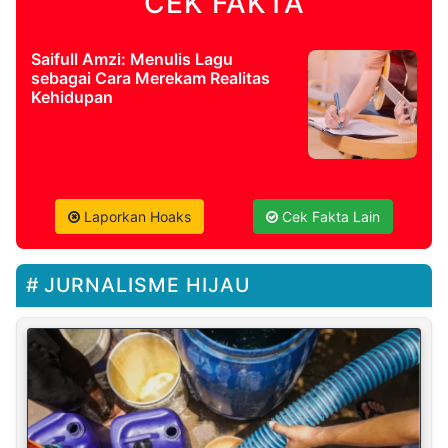
CEK FAKTA
Saifull Amzi: Menulis Lagu
sebagai Cara Merekam Realitas
Kehidupan
Laporkan Hoaks
Cek Fakta Lain
JURNALISME HIJAU