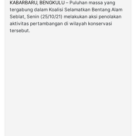
KABARBARU
,
BENGKULU
– Puluhan massa yang
tergabung dalam Koalisi Selamatkan Bentang Alam
©
Seblat, Senin (25/10/21) melakukan aksi penolakan
Kabarbaru.co
-
aktivitas pertambangan di wilayah konservasi
2026
tersebut.
PT.
Kabarbaru
Media
Holding