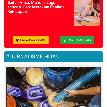
Saifull Amzi: Menulis Lagu
sebagai Cara Merekam Realitas
Kehidupan
Laporkan Hoaks
Cek Fakta Lain
JURNALISME HIJAU