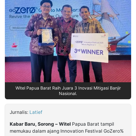
MULTIMEDIA
INDONESIA
Partner
Insight
Suara
Lens
Daily
Jalan
Idealita
Kita
Dinamikapost.com
Radar
Seedbacklink
NTB
Time
IDN
Jogja
Rakyat
News
Notice
Baru
Follow
Kabarbaru
Witel Papua Barat Raih Juara 3 Inovasi Mitigasi Banjir
Nasional.
Jurnalis:
Latief
Kabar Baru, Sorong – Witel
Papua Barat tampil
memukau dalam ajang Innovation Festival GoZero%