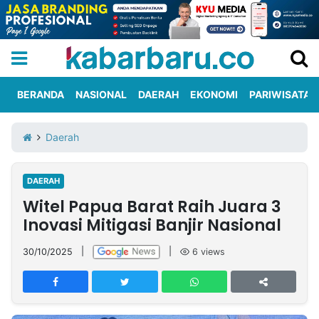
BERANDA
NASIONAL
DAERAH
EKONOMI
PARIWISATA
Informasi
KabarbaruTV
Kirim
Tentang
Daerah
Iklan
Berita
Kami
DAERAH
Berita
Witel Papua Barat Raih Juara 3
Nasional
International
Olahraga
Entertainment
Daerah
Pariwisata
Kuliner
Kolom
Inovasi Mitigasi Banjir Nasional
30/10/2025
|
|
6
views
Network
PT
TREETAN