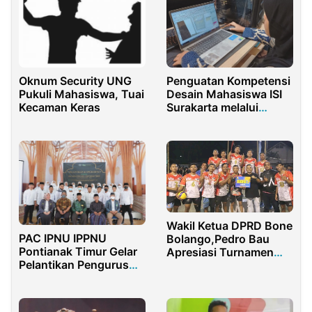
Oknum Security UNG
Penguatan Kompetensi
Pukuli Mahasiswa, Tuai
Desain Mahasiswa ISI
Kecaman Keras
Surakarta melalui
Kolaborasi Magang di
CV Beta Design Studio
Wakil Ketua DPRD Bone
PAC IPNU IPPNU
Bolango,Pedro Bau
Pontianak Timur Gelar
Apresiasi Turnamen
Pelantikan Pengurus
Bola Voli Botupingge
2022-2024