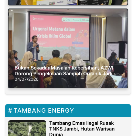
Bukan Sekadar Masalah Kebersihan, AZWI
Dorong Pengelolaan Sampah Organik Jadi
Solusi Krisis Iklim
04/07/2026
TAMBANG ENERGY
Tambang Emas Ilegal Rusak
TNKS Jambi, Hutan Warisan
Dunia