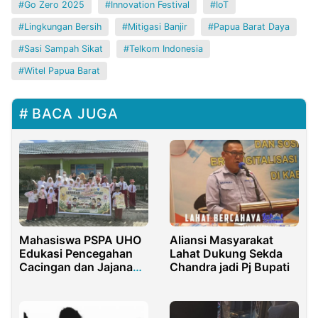
Go Zero 2025
Innovation Festival
IoT
Lingkungan Bersih
Mitigasi Banjir
Papua Barat Daya
Sasi Sampah Sikat
Telkom Indonesia
Witel Papua Barat
BACA JUGA
Mahasiswa PSPA UHO
Aliansi Masyarakat
Edukasi Pencegahan
Lahat Dukung Sekda
Cacingan dan Jajanan
Chandra jadi Pj Bupati
Sehat Siswa