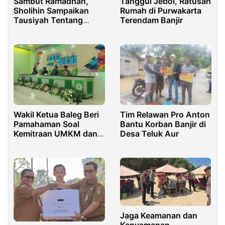
Sambut Ramadhan,
Tanggul Jebol, Ratusan
Sholihin Sampaikan
Rumah di Purwakarta
Tausiyah Tentang
Terendam Banjir
Esensi Berpuasa
Wakil Ketua Baleg Beri
Tim Relawan Pro Anton
Pamahaman Soal
Bantu Korban Banjir di
Kemitraan UMKM dan
Desa Teluk Aur
BUMN untuk
Tingkatkan Taraf
Ekonomi
Jaga Keamanan dan