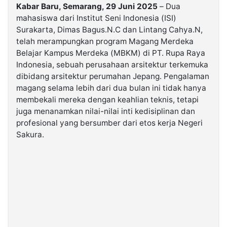
Kabar Baru, Semarang, 29 Juni 2025
– Dua
mahasiswa dari Institut Seni Indonesia (ISI)
©
Surakarta, Dimas Bagus.N.C dan Lintang Cahya.N,
Kabarbaru.co
-
telah merampungkan program Magang Merdeka
2026
Belajar Kampus Merdeka (MBKM) di PT. Rupa Raya
Indonesia, sebuah perusahaan arsitektur terkemuka
PT.
dibidang arsitektur perumahan Jepang. Pengalaman
Kabarbaru
Media
magang selama lebih dari dua bulan ini tidak hanya
Holding
membekali mereka dengan keahlian teknis, tetapi
juga menanamkan nilai-nilai inti kedisiplinan dan
profesional yang bersumber dari etos kerja Negeri
Sakura.