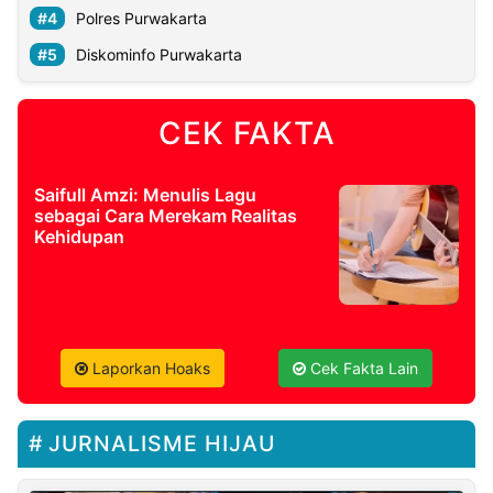
Polres Purwakarta
Diskominfo Purwakarta
CEK FAKTA
Saifull Amzi: Menulis Lagu
sebagai Cara Merekam Realitas
Kehidupan
Laporkan Hoaks
Cek Fakta Lain
JURNALISME HIJAU