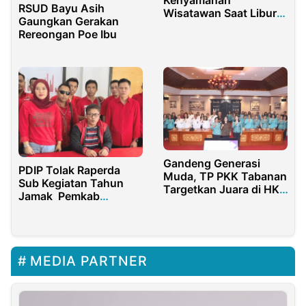
Kenyamanan
RSUD Bayu Asih
Wisatawan Saat Libur
Gaungkan Gerakan
Panjang, Polresta
Rereongan Poe Ibu
Banyuwangi Gelar
Patroli
Gandeng Generasi
PDIP Tolak Raperda
Muda, TP PKK Tabanan
Sub Kegiatan Tahun
Targetkan Juara di HKG
Jamak Pemkab
PKK Provinsi Bali 2026
Lombok Timur
MEDIA PARTNER