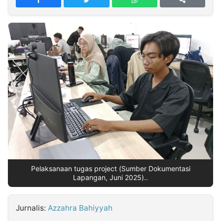
MULTIMEDIA
INDONESIA
Partner
Insight
Suara
Lens
Daily
Jalan
Idealita
Kita
Dinamikapost.com
Radar
Seedbacklink
NTB
Time
IDN
Jogja
Rakyat
News
Notice
Baru
Follow
Kabarbaru
Pelaksanaan tugas project (Sumber Dokumentasi
Lapangan, Juni 2025)..
Jurnalis:
Azzahra Bahiyyah