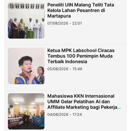
Peneliti UIN Malang Teliti Tata
Kelola Lahan Pesantren di
Martapura
07/08/2026 - 22:01
Ketua MPK Labschool Ciracas
Tembus 100 Pemimpin Muda
Terbaik Indonesia
05/08/2026 - 15:49
Mahasiswa KKN Internasional
UMM Gelar Pelatihan AI dan
Affiliate Marketing bagi Pekerja
Migran Indonesia di Taiwan
04/08/2026 - 17:24