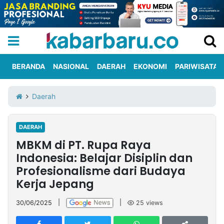
BERANDA
NASIONAL
DAERAH
EKONOMI
PARIWISATA
Informasi
KabarbaruTV
Kirim
Tentang
Daerah
Iklan
Berita
Kami
DAERAH
Berita
MBKM di PT. Rupa Raya
Nasional
International
Olahraga
Entertainment
Daerah
Pariwisata
Kuliner
Kolom
Indonesia: Belajar Disiplin dan
Profesionalisme dari Budaya
Kerja Jepang
Network
30/06/2025
|
|
25
views
PT
TREETAN