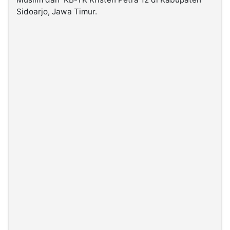
Sidoarjo, Jawa Timur.
©
Kabarbaru.co
-
2026
PT.
Kabarbaru
Media
Holding