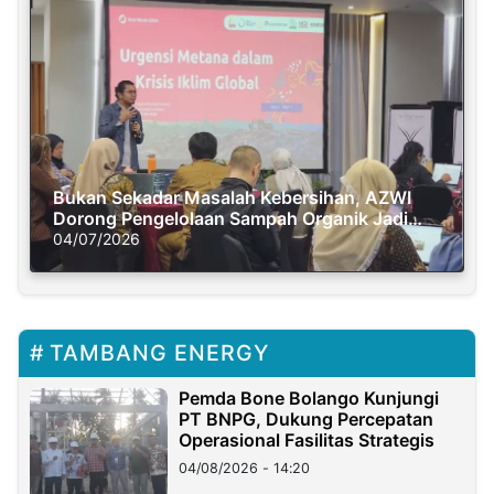
Bukan Sekadar Masalah Kebersihan, AZWI
Dorong Pengelolaan Sampah Organik Jadi
Solusi Krisis Iklim
04/07/2026
TAMBANG ENERGY
Pemda Bone Bolango Kunjungi
PT BNPG, Dukung Percepatan
Operasional Fasilitas Strategis
04/08/2026 - 14:20