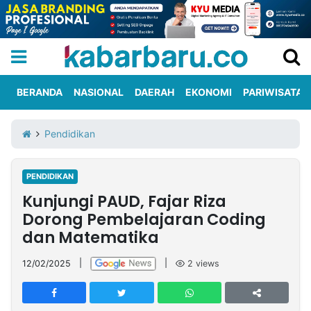
BERANDA
NASIONAL
DAERAH
EKONOMI
PARIWISATA
Informasi
KabarbaruTV
Kirim
Tentang
Pendidikan
Iklan
Berita
Kami
PENDIDIKAN
Berita
Kunjungi PAUD, Fajar Riza
Nasional
International
Olahraga
Entertainment
Daerah
Pariwisata
Kuliner
Kolom
Dorong Pembelajaran Coding
dan Matematika
Network
12/02/2025
|
|
2
views
PT
TREETAN