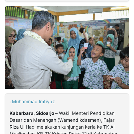
MULTIMEDIA
INDONESIA
Partner
Insight
Suara
Lens
Daily
Jalan
Idealita
Kita
Dinamikapost.com
Radar
Seedbacklink
NTB
Time
IDN
Jogja
Rakyat
News
Notice
Baru
Follow
Kabarbaru
:
Muhammad Imtiyaz
Kabarbaru, Sidoarjo
– Wakil Menteri Pendidikan
Dasar dan Menengah (Wamendikdasmen), Fajar
Riza Ul Haq, melakukan kunjungan kerja ke TK Al
Muslim dan KB-TK Kristen Petra 12 di Kabupaten