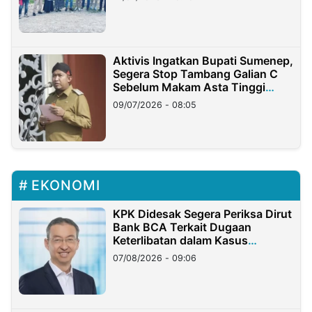
Aktivis Ingatkan Bupati Sumenep,
Segera Stop Tambang Galian C
Sebelum Makam Asta Tinggi
Longsor
09/07/2026 - 08:05
EKONOMI
KPK Didesak Segera Periksa Dirut
Bank BCA Terkait Dugaan
Keterlibatan dalam Kasus
Hilangnya Dana Nasabah Rp2,58
07/08/2026 - 09:06
Miliar