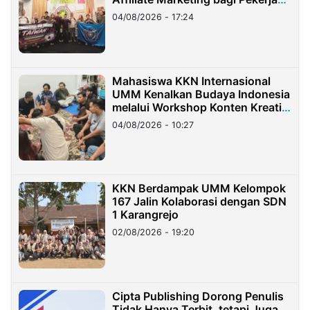
Migran Indonesia di Taiwan
04/08/2026 - 17:24
Mahasiswa KKN Internasional
UMM Kenalkan Budaya Indonesia
melalui Workshop Konten Kreatif
di Taiwan
04/08/2026 - 10:27
KKN Berdampak UMM Kelompok
167 Jalin Kolaborasi dengan SDN
1 Karangrejo
02/08/2026 - 19:20
Cipta Publishing Dorong Penulis
Tidak Hanya Terbit, tetapi Juga